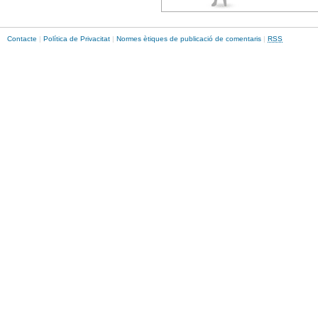
Contacte
|
Política de Privacitat
|
Normes ètiques de publicació de comentaris
|
RSS