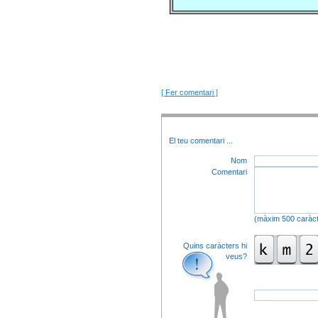
[ Fer comentari ]
El teu comentari
...
Nom
Comentari
(màxim 500 caràct
Quins caràcters hi
veus?