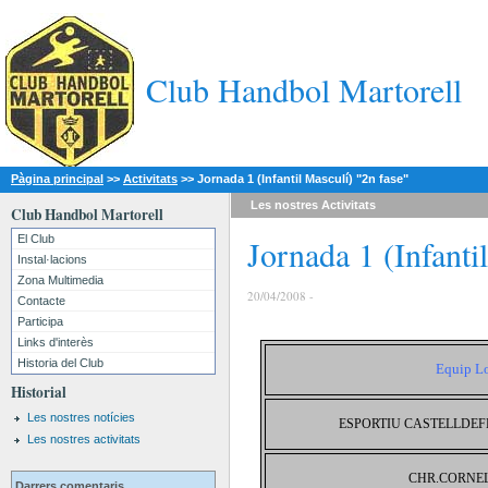
Club Handbol Martorell
Pàgina principal
>>
Activitats
>>
Jornada 1 (Infantil Masculí) "2n fase"
Les nostres
Activitats
Club Handbol Martorell
El Club
Jornada 1 (Infanti
Instal·lacions
Zona Multimedia
20/04/2008 -
Contacte
Participa
Links d'interès
Historia del Club
Equip L
Historial
Les nostres notícies
ESPORTIU CASTELLDEF
Les nostres activitats
CHR.CORNE
Darrers comentaris