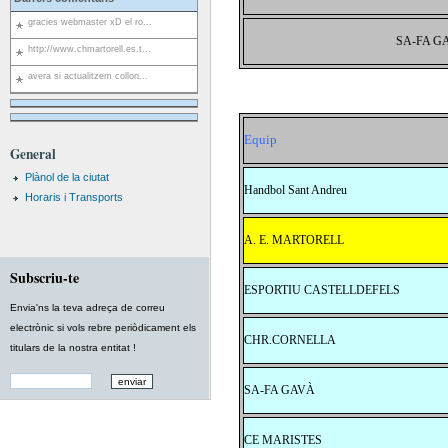
gracies webmaster xD el ro...
SA-FA G
http://www.chmartorell.es.t...
avera si actualitzem collon...
Equip
General
Plànol de la ciutat
Handbol Sant Andreu
Horaris i Transports
A. E. MARTORELL
Subscriu-te
ESPORTIU CASTELLDEFELS
Envia'ns la teva adreça de correu
electrònic si vols rebre periòdicament els
CHR.CORNELLA
titulars de la nostra entitat !
SA-FA GAVÀ
CE MARISTES