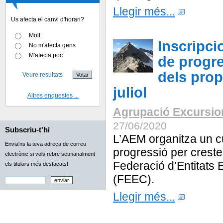
Llegir més...
Us afecta el canvi d'horari?
Molt
Inscripci
No m'afecta gens
M'afecta poc
de progre
dels prop
Veure resultats
juliol
Altres enquestes ...
Agrupació Excursion
27/06/2020
Subscriu-t'hi
L’AEM organitza un c
Envia'ns la teva adreça de correu
progressió per creste
electrònic si vols rebre setmanalment
Federació d’Entitats 
els titulars més destacats!
(FEEC).
Llegir més...