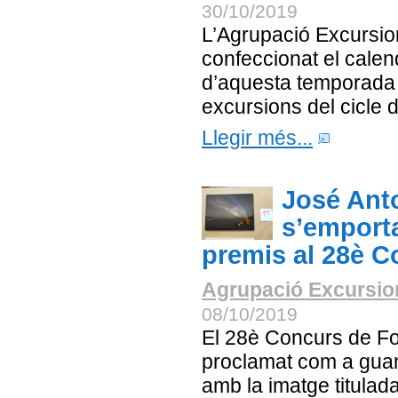
30/10/2019
L’Agrupació Excursion
confeccionat el calend
d’aquesta temporada 
excursions del cicle d’
Llegir més...
José Ant
s’emporta
premis al 28è C
Agrupació Excursion
08/10/2019
El 28è Concurs de Fo
proclamat com a gua
amb la imatge titulada