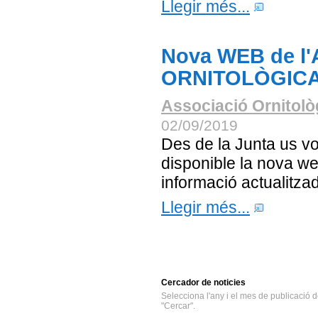
Llegir més...
Nova WEB de l
ORNITOLÒGIC
Associació Ornitolò
02/09/2019
Des de la Junta us vo
disponible la nova we
informació actualitza
Llegir més...
Cercador
de noticies
Selecciona l'any i el mes de publicació d
"Cercar".