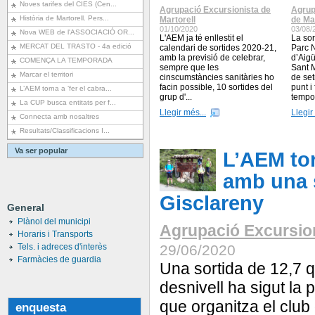
Noves tarifes del CIES (Cen...
Agrupació Excursionista de
Agrup
Història de Martorell. Pers...
Martorell
de Mar
01/10/2020
03/08/
Nova WEB de l'ASSOCIACIÓ OR...
L'AEM ja té enllestit el
La sor
MERCAT DEL TRASTO - 4a edició
calendari de sortides 2020-21,
Parc 
amb la previsió de celebrar,
d’Aigü
COMENÇA LA TEMPORADA
sempre que les
Sant M
Marcar el territori
cinscumstàncies sanitàries ho
de se
facin possible, 10 sortides del
punt i
L’AEM torna a ‘fer el cabra...
grup d'...
tempo
La CUP busca entitats per f...
Llegir més...
Llegir
Connecta amb nosaltres
Resultats/Classificacions I...
Va ser popular
L’AEM tor
amb una s
Gisclareny
General
Plànol del municipi
Agrupació Excursion
Horaris i Transports
Tels. i adreces d'interès
29/06/2020
Farmàcies de guardia
Una sortida de 12,7 q
desnivell ha sigut la
que organitza el club
enquesta