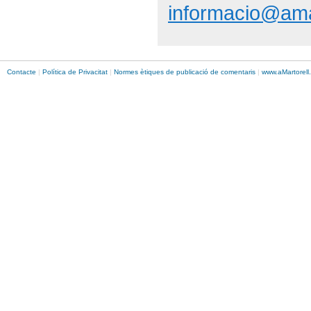
informacio@ama
Contacte
|
Política de Privacitat
|
Normes ètiques de publicació de comentaris
|
www.
aMartorell