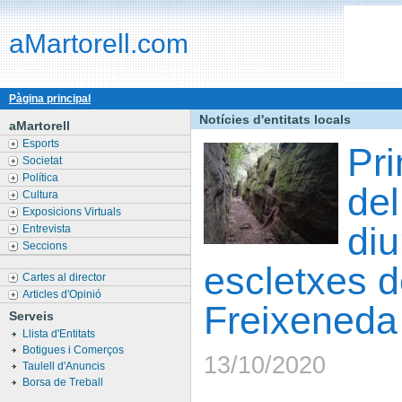
aMartorell.com
Pàgina principal
Notícies d'entitats locals
aMartorell
Esports
Pri
Societat
Política
del
Cultura
Exposicions Virtuals
di
Entrevista
Seccions
escletxes d
Cartes al director
Articles d'Opinió
Freixeneda
Serveis
Llista d'Entitats
Botigues i Comerços
13/10/2020
Taulell d'Anuncis
Borsa de Treball