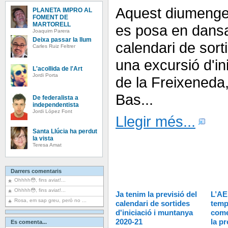
Aquest diumenge 
PLANETA IMPRO AL
FOMENT DE
MARTORELL
es posa en dansa
Joaquim Parera
Deixa passar la llum
calendari de sor
Carles Ruiz Feltrer
una excursió d'in
L'acollida de l'Art
Jordi Porta
de la Freixeneda,
Bas...
De federalista a
independentista
Jordi López Font
Llegir més...
Santa Llúcia ha perdut
la vista
Teresa Amat
Darrers comentaris
Ohhhh😳, fins aviat!...
Ohhhh😳, fins aviat!...
Ja tenim la previsió del
L’AE
Rosa, em sap greu, però no ...
calendari de sortides
tempo
d'iniciació i muntanya
come
2020-21
la p
Es comenta...