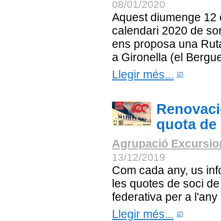
08/01/2020
Aquest diumenge 12 
calendari 2020 de sort
ens proposa una Ruta
a Gironella (el Bergu
Llegir més...
Renovació
quota de 
Agrupació Excursion
13/12/2019
Com cada any, us inf
les quotes de soci de 
federativa per a l'any
Llegir més...