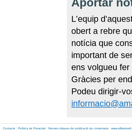
Aportar no
L'equip d'aquest
obert a rebre qu
notícia que con
important de ser
ens volgueu fer 
Gràcies per end
Podeu dirigir-vo
informacio@ama
Contacte
|
Política de Privacitat
|
Normes ètiques de publicació de comentaris
|
www.
aMartorell