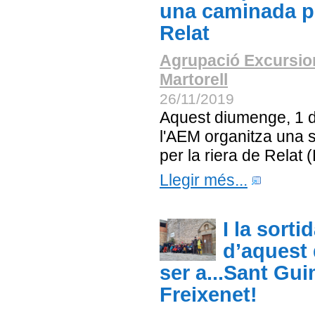
una caminada pe
Relat
Agrupació Excursio
Martorell
26/11/2019
Aquest diumenge, 1 
l'AEM organitza una so
per la riera de Relat 
Llegir més...
I la sorti
d’aquest
ser a...Sant Gu
Freixenet!