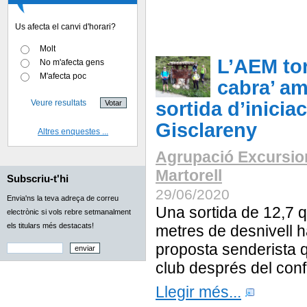
Us afecta el canvi d'horari?
Molt
L’AEM tor
No m'afecta gens
M'afecta poc
cabra’ a
Veure resultats
sortida d’iniciac
Gisclareny
Altres enquestes ...
Agrupació Excursio
Martorell
Subscriu-t'hi
29/06/2020
Envia'ns la teva adreça de correu
Una sortida de 12,7 q
electrònic si vols rebre setmanalment
els titulars més destacats!
metres de desnivell h
proposta senderista q
club després del con
Llegir més...