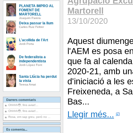
Agrupació Excu
PLANETA IMPRO AL
Martorell
FOMENT DE
MARTORELL
Joaquim Parera
13/10/2020
Deixa passar la llum
Carles Ruiz Feltrer
Aquest diumenge 
L'acollida de l'Art
Jordi Porta
l'AEM es posa en
De federalista a
que fa al calenda
independentista
Jordi López Font
2020-21, amb un
Santa Llúcia ha perdut
d'iniciació a les 
la vista
Teresa Amat
Freixeneda, a San
Bas...
Darrers comentaris
Ohhhh😳, fins aviat!...
Ohhhh😳, fins aviat!...
Llegir més...
Rosa, em sap greu, però no ...
Es comenta...