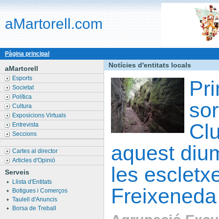
aMartorell.com
Pàgina principal
Notícies d'entitats locals
aMartorell
Esports
Pr
Societat
Política
sor
Cultura
Exposicions Virtuals
Clu
Entrevista
Seccions
aquest diu
Cartes al director
Articles d'Opinió
les escletx
Serveis
Llista d'Entitats
Freixeneda
Botigues i Comerços
Taulell d'Anuncis
Borsa de Treball