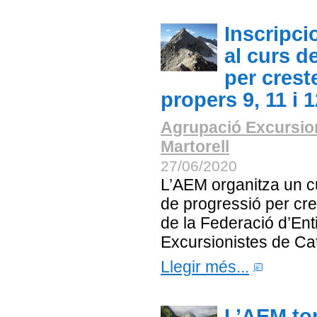
Inscripci
al curs d
per crest
propers 9, 11 i 1
Agrupació Excursio
Martorell
27/06/2020
L’AEM organitza un c
de progressió per cr
de la Federació d’Enti
Excursionistes de Ca
Llegir més...
L’AEM to