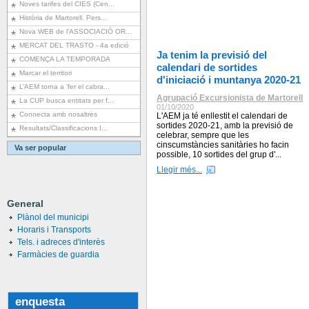
Noves tarifes del CIES (Cen...
Història de Martorell. Pers...
Nova WEB de l'ASSOCIACIÓ OR...
MERCAT DEL TRASTO - 4a edició
Ja tenim la previsió del
COMENÇA LA TEMPORADA
calendari de sortides
Marcar el territori
d'iniciació i muntanya 2020-21
L’AEM torna a ‘fer el cabra...
Agrupació Excursionista de Martorell
La CUP busca entitats per f...
01/10/2020
Connecta amb nosaltres
L'AEM ja té enllestit el calendari de
sortides 2020-21, amb la previsió de
Resultats/Classificacions I...
celebrar, sempre que les
cinscumstàncies sanitàries ho facin
Va ser popular
possible, 10 sortides del grup d'...
Llegir més...
General
Plànol del municipi
Horaris i Transports
Tels. i adreces d'interès
Farmàcies de guardia
enquesta