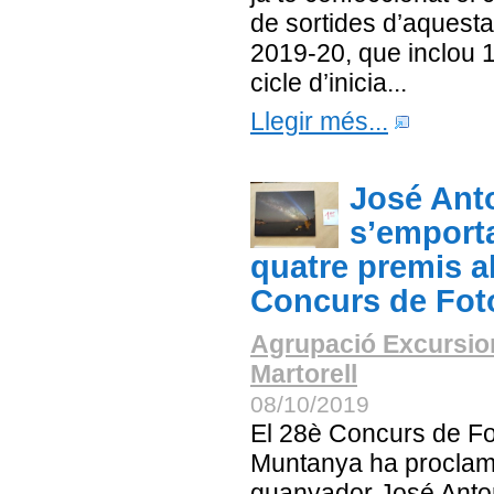
de sortides d’aquest
2019-20, que inclou 
cicle d’inicia...
Llegir més...
José Ant
s’emporta
quatre premis a
Concurs de Fot
Agrupació Excursio
Martorell
08/10/2019
El 28è Concurs de Fo
Muntanya ha proclam
guanyador José Anto