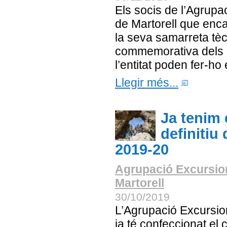
Els socis de l’Agrupa
de Martorell que enca
la seva samarreta tè
commemorativa dels 
l’entitat poden fer-ho
Llegir més...
Ja tenim 
definitiu
2019-20
Agrupació Excursio
Martorell
30/10/2019
L’Agrupació Excursion
ja té confeccionat el c