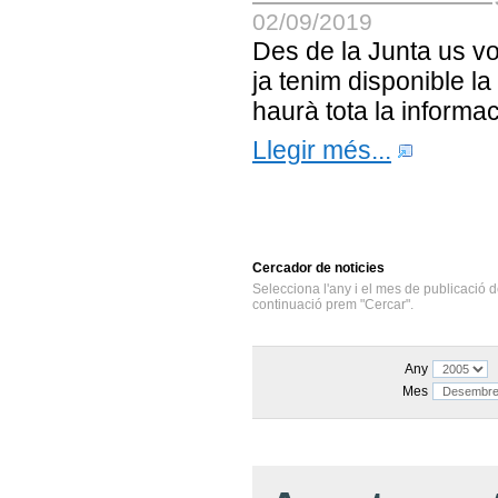
02/09/2019
Des de la Junta us v
ja tenim disponible l
haurà tota la informa
Llegir més...
Cercador
de noticies
Selecciona l'any i el mes de publicació d
continuació prem "Cercar".
Any
Mes