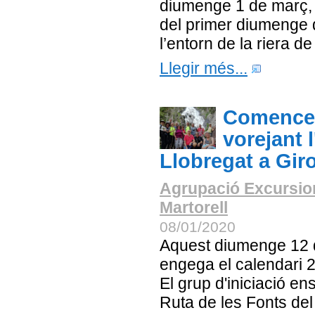
diumenge 1 de març, l
del primer diumenge 
l’entorn de la riera d
Llegir més...
Comencem
vorejant 
Llobregat a Gir
Agrupació Excursio
Martorell
08/01/2020
Aquest diumenge 12 
engega el calendari 2
El grup d'iniciació e
Ruta de les Fonts del