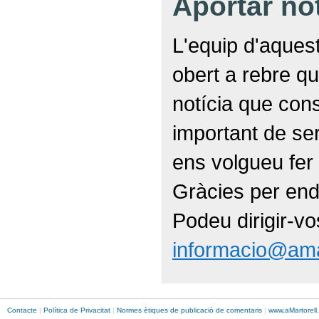
Aportar no
L'equip d'aquest
obert a rebre qu
notícia que con
important de ser
ens volgueu fer 
Gràcies per end
Podeu dirigir-vo
informacio@ama
Contacte
|
Política de Privacitat
|
Normes ètiques de publicació de comentaris
|
www.
aMartorell