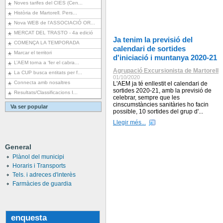
Noves tarifes del CIES (Cen...
Història de Martorell. Pers...
Nova WEB de l'ASSOCIACIÓ OR...
MERCAT DEL TRASTO - 4a edició
Ja tenim la previsió del
COMENÇA LA TEMPORADA
calendari de sortides
Marcar el territori
d'iniciació i muntanya 2020-21
L’AEM torna a ‘fer el cabra...
Agrupació Excursionista de Martorell
La CUP busca entitats per f...
01/10/2020
Connecta amb nosaltres
L'AEM ja té enllestit el calendari de
sortides 2020-21, amb la previsió de
Resultats/Classificacions I...
celebrar, sempre que les
cinscumstàncies sanitàries ho facin
Va ser popular
possible, 10 sortides del grup d'...
Llegir més...
General
Plànol del municipi
Horaris i Transports
Tels. i adreces d'interès
Farmàcies de guardia
enquesta