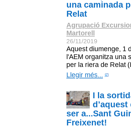
una caminada pe
Relat
Agrupació Excursio
Martorell
26/11/2019
Aquest diumenge, 1 
l'AEM organitza una so
per la riera de Relat 
Llegir més...
I la sorti
d’aquest
ser a...Sant Gu
Freixenet!