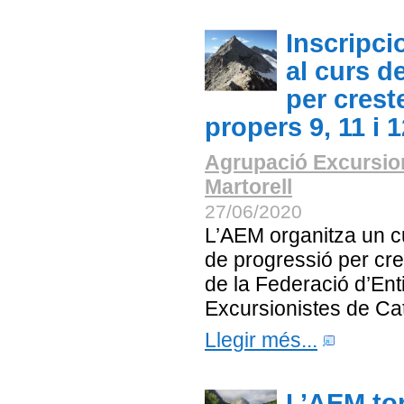
Inscripci
al curs d
per crest
propers 9, 11 i 1
Agrupació Excursio
Martorell
27/06/2020
L’AEM organitza un c
de progressió per cr
de la Federació d’Enti
Excursionistes de Ca
Llegir més...
L’AEM to