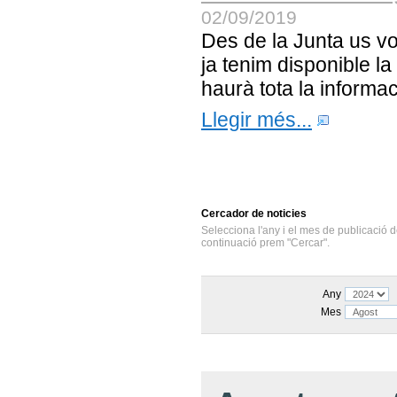
02/09/2019
Des de la Junta us v
ja tenim disponible l
haurà tota la informa
Llegir més...
Cercador
de noticies
Selecciona l'any i el mes de publicació d
continuació prem "Cercar".
Any
Mes