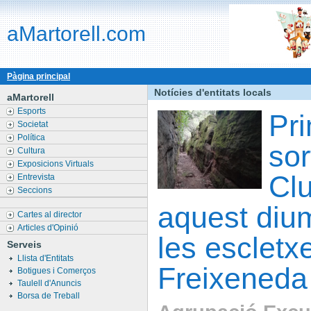
aMartorell.com
Pàgina principal
Notícies d'entitats locals
aMartorell
Esports
Pr
Societat
Política
sor
Cultura
Exposicions Virtuals
Clu
Entrevista
Seccions
aquest diu
Cartes al director
Articles d'Opinió
les escletx
Serveis
Llista d'Entitats
Freixeneda
Botigues i Comerços
Taulell d'Anuncis
Borsa de Treball