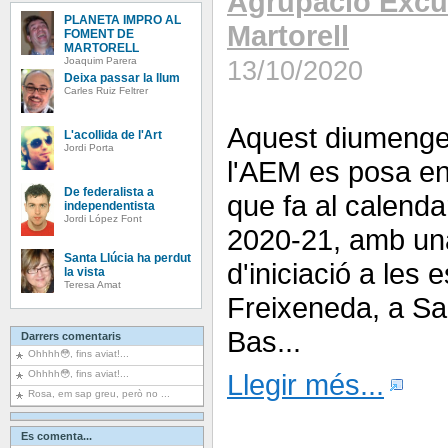
Agrupació Excu
PLANETA IMPRO AL
Martorell
FOMENT DE
MARTORELL
Joaquim Parera
13/10/2020
Deixa passar la llum
Carles Ruiz Feltrer
Aquest diumenge 
L'acollida de l'Art
Jordi Porta
l'AEM es posa en
De federalista a
que fa al calenda
independentista
Jordi López Font
2020-21, amb un
Santa Llúcia ha perdut
d'iniciació a les 
la vista
Teresa Amat
Freixeneda, a San
Bas...
Darrers comentaris
Ohhhh😳, fins aviat!...
Ohhhh😳, fins aviat!...
Llegir més...
Rosa, em sap greu, però no ...
Es comenta...