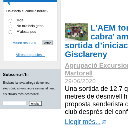
Us afecta el canvi d'horari?
Molt
L’AEM tor
No m'afecta gens
M'afecta poc
cabra’ a
Veure resultats
sortida d’iniciac
Gisclareny
Altres enquestes ...
Agrupació Excursio
Martorell
Subscriu-t'hi
29/06/2020
Envia'ns la teva adreça de correu
Una sortida de 12,7 q
electrònic si vols rebre setmanalment
els titulars més destacats!
metres de desnivell h
proposta senderista q
club després del con
Llegir més...