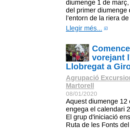
diumenge 1 de març, l
del primer diumenge 
l’entorn de la riera d
Llegir més...
Comencem
vorejant 
Llobregat a Gir
Agrupació Excursio
Martorell
08/01/2020
Aquest diumenge 12 
engega el calendari 2
El grup d'iniciació e
Ruta de les Fonts del