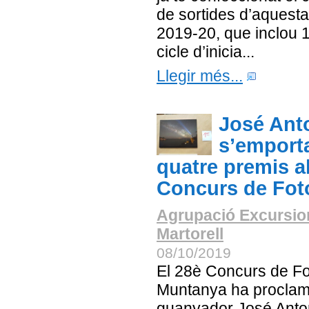
de sortides d’aquest
2019-20, que inclou 
cicle d’inicia...
Llegir més...
José Ant
s’emporta
quatre premis a
Concurs de Fot
Agrupació Excursio
Martorell
08/10/2019
El 28è Concurs de Fo
Muntanya ha proclam
guanyador José Anto