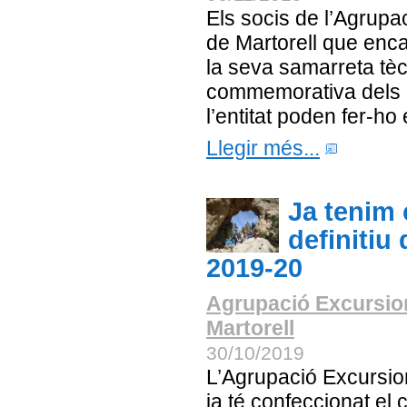
Els socis de l’Agrupa
de Martorell que enca
la seva samarreta tè
commemorativa dels 
l’entitat poden fer-ho
Llegir més...
Ja tenim 
definitiu
2019-20
Agrupació Excursio
Martorell
30/10/2019
L’Agrupació Excursion
ja té confeccionat el c