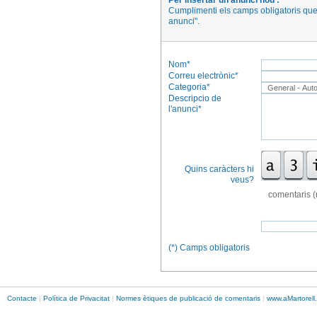
Per insertar un anunci nou :
Cumplimenti els camps obligatoris que 
anunci".
Nom*
Correu electrònic*
Categoria*
Descripcio de
l'anunci*
Quins caràcters hi
veus?
comentaris (
(*) Camps obligatoris
Contacte
|
Política de Privacitat
|
Normes ètiques de publicació de comentaris
|
www.
aMartorell