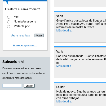
Us afecta el canvi d'horari?
Varis
Molt
Grup d'amics busca local de lloguer a Ma
No m'afecta gens
zona. Preu màxim 250 euros, però a c
M'afecta poc
reformes de la nostra butxaca.
Més detalls...
Veure resultats
Altres enquestes ...
Varis
Sóc una estudiant de 18 anys i m'oferei
de Nadal o alguns caps de setmana. P
Subscriu-t'hi
mi
Més detalls...
Envia'ns la teva adreça de correu
electrònic si vols rebre setmanalment
els titulars més destacats!
La llar
Hola de nuevo. Sigo buscando canguro
mes, posiblemente 30 a partir de ene
con otros trabajos.
Més detalls...