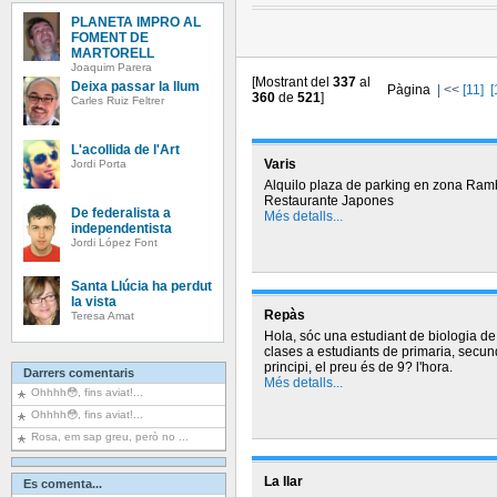
PLANETA IMPRO AL
FOMENT DE
MARTORELL
Joaquim Parera
[Mostrant del
337
al
Deixa passar la llum
Pàgina
|
<<
[11]
[
360
de
521
]
Carles Ruiz Feltrer
L'acollida de l'Art
Varis
Jordi Porta
Alquilo plaza de parking en zona Rambl
Restaurante Japones
De federalista a
Més detalls...
independentista
Jordi López Font
Santa Llúcia ha perdut
la vista
Repàs
Teresa Amat
Hola, sóc una estudiant de biologia de
clases a estudiants de primaria, secund
principi, el preu és de 9? l'hora.
Darrers comentaris
Més detalls...
Ohhhh😳, fins aviat!...
Ohhhh😳, fins aviat!...
Rosa, em sap greu, però no ...
La llar
Es comenta...