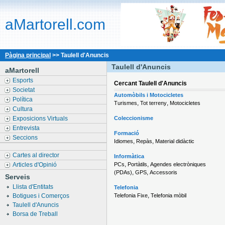
aMartorell.com
Pàgina principal
>> Taulell d'Anuncis
Taulell d'Anuncis
aMartorell
Esports
Cercant
Taulell d'Anuncis
Societat
Automòbils i Motocicletes
Política
,
,
Turismes
Tot terreny
Motocicletes
Cultura
Exposicions Virtuals
Coleccionisme
Entrevista
Formació
Seccions
,
,
Idiomes
Repàs
Material didàctic
Cartes al director
Informàtica
,
,
Articles d'Opinió
PCs
Portàtils
Agendes electròniques
,
,
(PDAs)
GPS
Accessoris
Serveis
Llista d'Entitats
Telefonia
,
Botigues i Comerços
Telefonia Fixe
Telefonia mòbil
Taulell d'Anuncis
Borsa de Treball