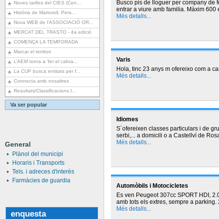
Busco pis de lloguer per company de f
Noves tarifes del CIES (Cen...
entrar a viure amb familia. Màxim 600
Història de Martorell. Pers...
Més detalls...
Nova WEB de l'ASSOCIACIÓ OR...
MERCAT DEL TRASTO - 4a edició
COMENÇA LA TEMPORADA
Marcar el territori
Varis
L’AEM torna a ‘fer el cabra...
Hola, tinc 23 anys m ofereixo com a c
La CUP busca entitats per f...
Més detalls...
Connecta amb nosaltres
Resultats/Classificacions I...
Va ser popular
Idiomes
S´ofereixen classes particulars i de gr
serbi,... a domicili o a Castellví de R
Més detalls...
General
Plànol del municipi
Horaris i Transports
Tels. i adreces d'interès
Farmàcies de guardia
Automòbils i Motocicletes
Es ven Peugeot 307cc SPORT HDI, 2.0 
amb tots els extres, sempre a parking
Més detalls...
enquesta