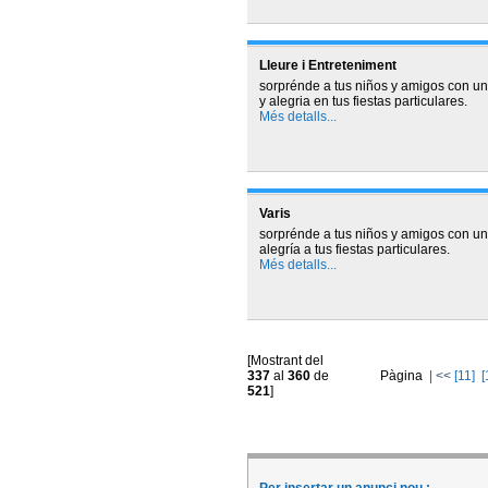
Lleure i Entreteniment
sorprénde a tus niños y amigos con un
y alegria en tus fiestas particulares.
Més detalls...
Varis
sorprénde a tus niños y amigos con un
alegría a tus fiestas particulares.
Més detalls...
[Mostrant del
337
al
360
de
Pàgina
|
<<
[11]
[
521
]