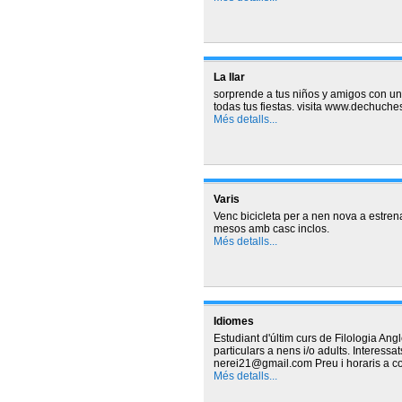
La llar
sorprende a tus niños y amigos con un
todas tus fiestas. visita www.dechuch
Més detalls...
Varis
Venc bicicleta per a nen nova a estrena
mesos amb casc inclos.
Més detalls...
Idiomes
Estudiant d'últim curs de Filologia Ang
particulars a nens i/o adults. Interess
nerei21@gmail.com Preu i horaris a co
Més detalls...