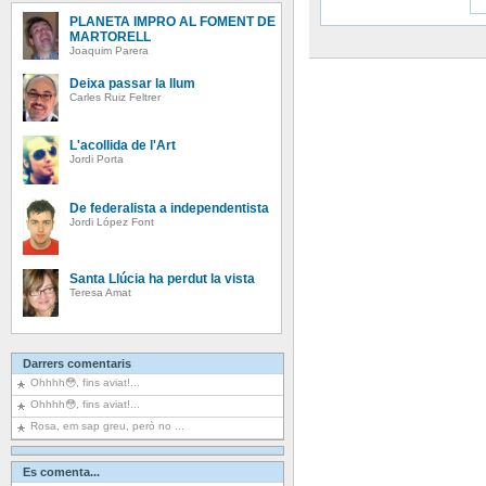
PLANETA IMPRO AL FOMENT DE
MARTORELL
Joaquim Parera
Deixa passar la llum
Carles Ruiz Feltrer
L'acollida de l'Art
Jordi Porta
De federalista a independentista
Jordi López Font
Santa Llúcia ha perdut la vista
Teresa Amat
Darrers comentaris
Ohhhh😳, fins aviat!...
Ohhhh😳, fins aviat!...
Rosa, em sap greu, però no ...
Es comenta...