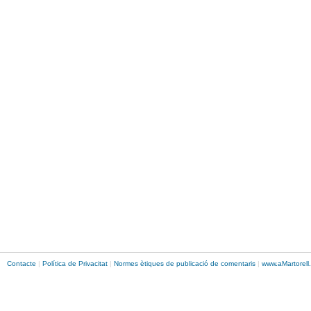
Contacte
|
Política de Privacitat
|
Normes ètiques de publicació de comentaris
|
www.
aMartorell