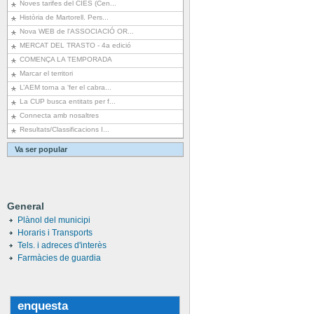
Noves tarifes del CIES (Cen...
Història de Martorell. Pers...
Nova WEB de l'ASSOCIACIÓ OR...
MERCAT DEL TRASTO - 4a edició
COMENÇA LA TEMPORADA
Marcar el territori
L’AEM torna a ‘fer el cabra...
La CUP busca entitats per f...
Connecta amb nosaltres
Resultats/Classificacions I...
Va ser popular
General
Plànol del municipi
Horaris i Transports
Tels. i adreces d'interès
Farmàcies de guardia
enquesta