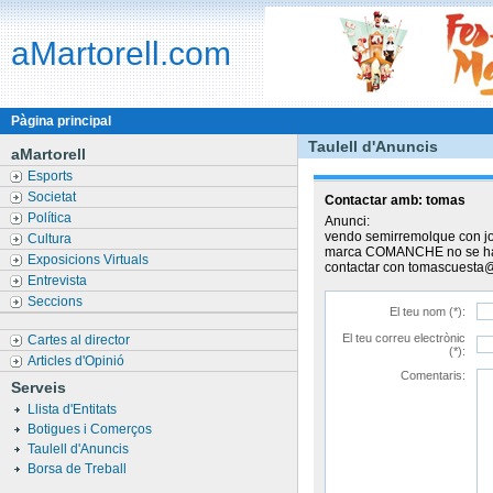
aMartorell.com
Pàgina principal
Taulell d'Anuncis
aMartorell
Esports
Societat
Contactar amb:
tomas
Política
Anunci:
vendo semirremolque con jos
Cultura
marca COMANCHE no se ha 
Exposicions Virtuals
contactar con tomascuesta
Entrevista
Seccions
El teu nom (*):
El teu correu electrònic
Cartes al director
(*):
Articles d'Opinió
Comentaris:
Serveis
Llista d'Entitats
Botigues i Comerços
Taulell d'Anuncis
Borsa de Treball