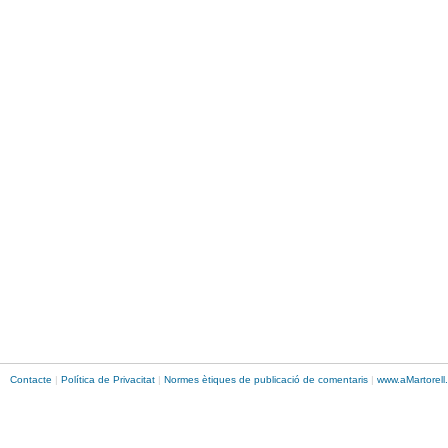
Contacte
|
Política de Privacitat
|
Normes ètiques de publicació de comentaris
|
www.
aMartorell