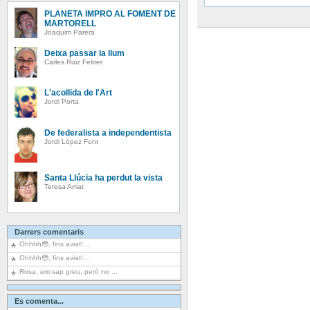
PLANETA IMPRO AL FOMENT DE
MARTORELL
Joaquim Parera
Deixa passar la llum
Carles Ruiz Feltrer
L'acollida de l'Art
Jordi Porta
De federalista a independentista
Jordi López Font
Santa Llúcia ha perdut la vista
Teresa Amat
Darrers comentaris
Ohhhh😳, fins aviat!...
Ohhhh😳, fins aviat!...
Rosa, em sap greu, però no ...
Es comenta...