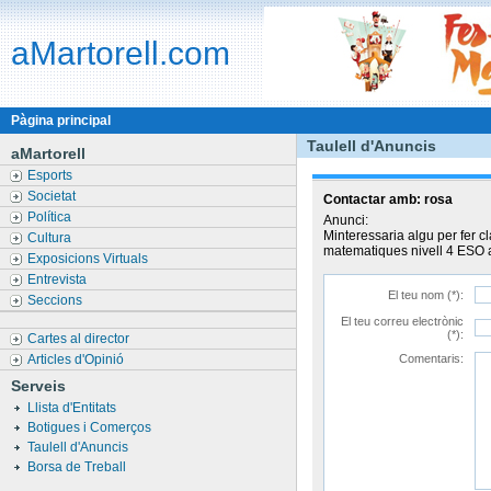
aMartorell.com
Pàgina principal
Taulell d'Anuncis
aMartorell
Esports
Societat
Contactar amb:
rosa
Política
Anunci:
Minteressaria algu per fer cl
Cultura
matematiques nivell 4 ESO a 
Exposicions Virtuals
Entrevista
El teu nom (*):
Seccions
El teu correu electrònic
(*):
Cartes al director
Articles d'Opinió
Comentaris:
Serveis
Llista d'Entitats
Botigues i Comerços
Taulell d'Anuncis
Borsa de Treball