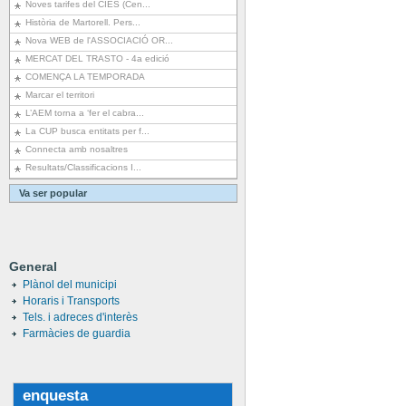
Noves tarifes del CIES (Cen...
Història de Martorell. Pers...
Nova WEB de l'ASSOCIACIÓ OR...
MERCAT DEL TRASTO - 4a edició
COMENÇA LA TEMPORADA
Marcar el territori
L’AEM torna a ‘fer el cabra...
La CUP busca entitats per f...
Connecta amb nosaltres
Resultats/Classificacions I...
Va ser popular
General
Plànol del municipi
Horaris i Transports
Tels. i adreces d'interès
Farmàcies de guardia
enquesta