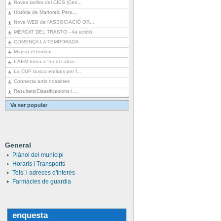
Noves tarifes del CIES (Cen...
Història de Martorell. Pers...
Nova WEB de l'ASSOCIACIÓ OR...
MERCAT DEL TRASTO - 4a edició
COMENÇA LA TEMPORADA
Marcar el territori
L’AEM torna a ‘fer el cabra...
La CUP busca entitats per f...
Connecta amb nosaltres
Resultats/Classificacions I...
Va ser popular
General
Plànol del municipi
Horaris i Transports
Tels. i adreces d'interès
Farmàcies de guardia
enquesta