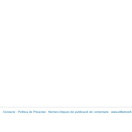
Contacte
|
Política de Privacitat
|
Normes ètiques de publicació de comentaris
|
www.
aMartorell