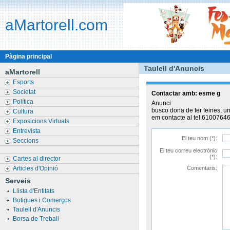
aMartorell.com
Pàgina principal
Taulell d'Anuncis
aMartorell
Esports
Societat
Contactar amb:
esme g
Política
Anunci:
busco dona de fer feines, u
Cultura
em contacte al tel.6100764
Exposicions Virtuals
Entrevista
El teu nom (*):
Seccions
El teu correu electrònic
(*):
Cartes al director
Articles d'Opinió
Comentaris:
Serveis
Llista d'Entitats
Botigues i Comerços
Taulell d'Anuncis
Borsa de Treball