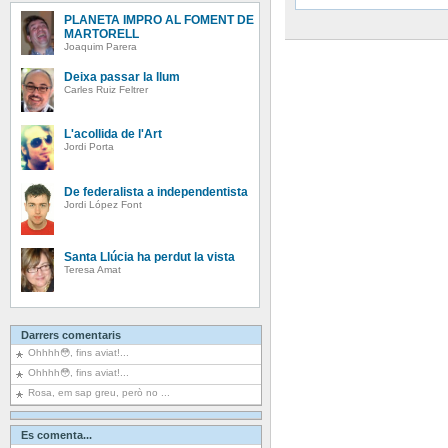
PLANETA IMPRO AL FOMENT DE
MARTORELL
Joaquim Parera
Deixa passar la llum
Carles Ruiz Feltrer
L'acollida de l'Art
Jordi Porta
De federalista a independentista
Jordi López Font
Santa Llúcia ha perdut la vista
Teresa Amat
Darrers comentaris
Ohhhh😳, fins aviat!...
Ohhhh😳, fins aviat!...
Rosa, em sap greu, però no ...
Es comenta...