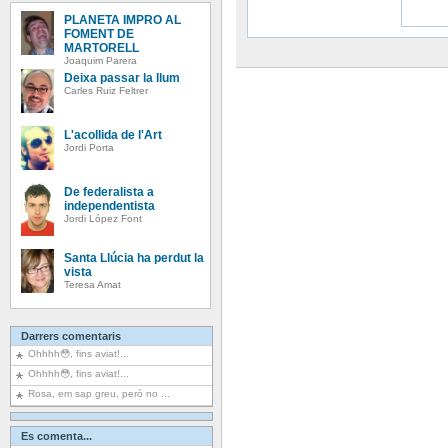
PLANETA IMPRO AL
FOMENT DE
MARTORELL
Joaquim Parera
Deixa passar la llum
Carles Ruiz Feltrer
L'acollida de l'Art
Jordi Porta
De federalista a
independentista
Jordi López Font
Santa Llúcia ha perdut la
vista
Teresa Amat
Darrers comentaris
Ohhhh😳, fins aviat!...
Ohhhh😳, fins aviat!...
Rosa, em sap greu, però no ...
Es comenta...