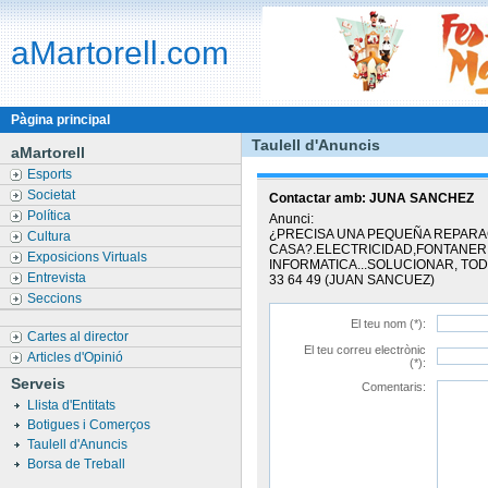
aMartorell.com
Pàgina principal
Taulell d'Anuncis
aMartorell
Esports
Societat
Contactar amb:
JUNA SANCHEZ
Política
Anunci:
¿PRECISA UNA PEQUEÑA REPARA
Cultura
CASA?.ELECTRICIDAD,FONTANERI
Exposicions Virtuals
INFORMATICA...SOLUCIONAR, TOD
Entrevista
33 64 49 (JUAN SANCUEZ)
Seccions
El teu nom (*):
Cartes al director
El teu correu electrònic
Articles d'Opinió
(*):
Serveis
Comentaris:
Llista d'Entitats
Botigues i Comerços
Taulell d'Anuncis
Borsa de Treball