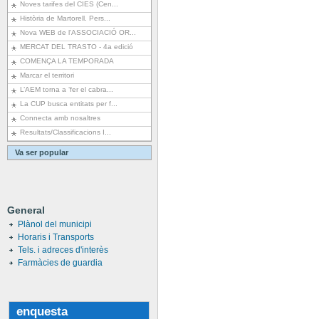
Noves tarifes del CIES (Cen...
Història de Martorell. Pers...
Nova WEB de l'ASSOCIACIÓ OR...
MERCAT DEL TRASTO - 4a edició
COMENÇA LA TEMPORADA
Marcar el territori
L’AEM torna a ‘fer el cabra...
La CUP busca entitats per f...
Connecta amb nosaltres
Resultats/Classificacions I...
Va ser popular
General
Plànol del municipi
Horaris i Transports
Tels. i adreces d'interès
Farmàcies de guardia
enquesta