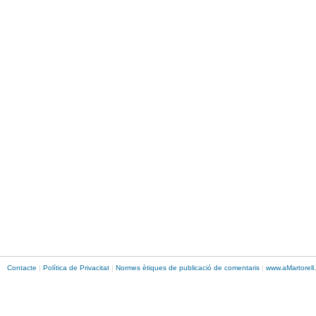
Contacte
|
Política de Privacitat
|
Normes ètiques de publicació de comentaris
|
www.
aMartorell