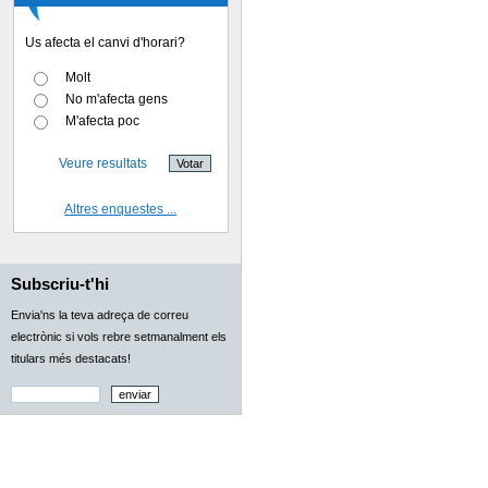
Us afecta el canvi d'horari?
Molt
No m'afecta gens
M'afecta poc
Veure resultats
Altres enquestes ...
Subscriu-t'hi
Envia'ns la teva adreça de correu
electrònic si vols rebre setmanalment els
titulars més destacats!