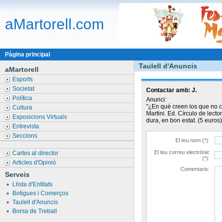
aMartorell.com
Pàgina principal
Taulell d'Anuncis
aMartorell
Esports
Societat
Contactar amb:
J.
Política
Anunci:
"¿En qué creen los que no 
Cultura
Martini. Ed. Círculo de lec
Exposicions Virtuals
dura, en bon estat. (5 euros)
Entrevista
Seccions
El teu nom (*):
El teu correu electrònic
Cartes al director
(*):
Articles d'Opinió
Comentaris:
Serveis
Llista d'Entitats
Botigues i Comerços
Taulell d'Anuncis
Borsa de Treball