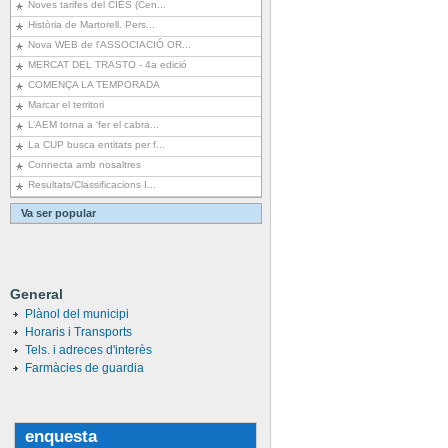
Noves tarifes del CIES (Cen...
Història de Martorell. Pers...
Nova WEB de l'ASSOCIACIÓ OR...
MERCAT DEL TRASTO - 4a edició
COMENÇA LA TEMPORADA
Marcar el territori
L’AEM torna a ‘fer el cabra...
La CUP busca entitats per f...
Connecta amb nosaltres
Resultats/Classificacions I...
Va ser popular
General
Plànol del municipi
Horaris i Transports
Tels. i adreces d'interès
Farmàcies de guardia
enquesta