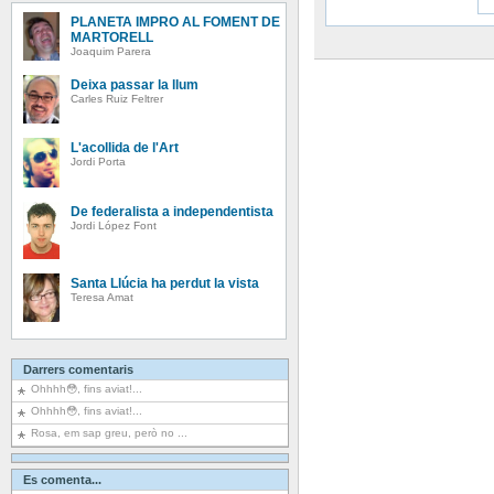
PLANETA IMPRO AL FOMENT DE
MARTORELL
Joaquim Parera
Deixa passar la llum
Carles Ruiz Feltrer
L'acollida de l'Art
Jordi Porta
De federalista a independentista
Jordi López Font
Santa Llúcia ha perdut la vista
Teresa Amat
Darrers comentaris
Ohhhh😳, fins aviat!...
Ohhhh😳, fins aviat!...
Rosa, em sap greu, però no ...
Es comenta...