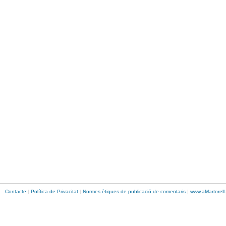
Contacte
|
Política de Privacitat
|
Normes ètiques de publicació de comentaris
|
www.
aMartorell