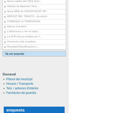
Noves tarifes del CIES (Cen...
Història de Martorell. Pers...
Nova WEB de l'ASSOCIACIÓ OR...
MERCAT DEL TRASTO - 4a edició
COMENÇA LA TEMPORADA
Marcar el territori
L’AEM torna a ‘fer el cabra...
La CUP busca entitats per f...
Connecta amb nosaltres
Resultats/Classificacions I...
Va ser popular
General
Plànol del municipi
Horaris i Transports
Tels. i adreces d'interès
Farmàcies de guardia
enquesta