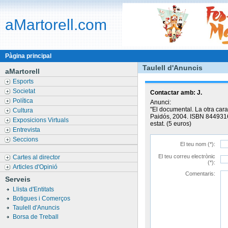
aMartorell.com
Pàgina principal
Taulell d'Anuncis
aMartorell
Esports
Societat
Contactar amb:
J.
Política
Anunci:
"El documental. La otra cara
Cultura
Paidós, 2004. ISBN 8449316
Exposicions Virtuals
estat. (5 euros)
Entrevista
Seccions
El teu nom (*):
El teu correu electrònic
Cartes al director
(*):
Articles d'Opinió
Comentaris:
Serveis
Llista d'Entitats
Botigues i Comerços
Taulell d'Anuncis
Borsa de Treball