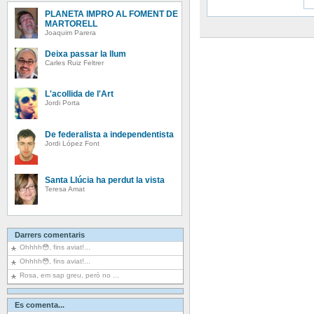
PLANETA IMPRO AL FOMENT DE
MARTORELL
Joaquim Parera
Deixa passar la llum
Carles Ruiz Feltrer
L'acollida de l'Art
Jordi Porta
De federalista a independentista
Jordi López Font
Santa Llúcia ha perdut la vista
Teresa Amat
Darrers comentaris
Ohhhh😳, fins aviat!...
Ohhhh😳, fins aviat!...
Rosa, em sap greu, però no ...
Es comenta...