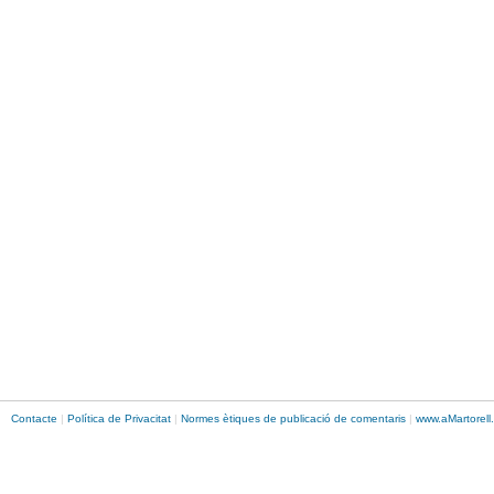
Contacte
|
Política de Privacitat
|
Normes ètiques de publicació de comentaris
|
www.
aMartorell