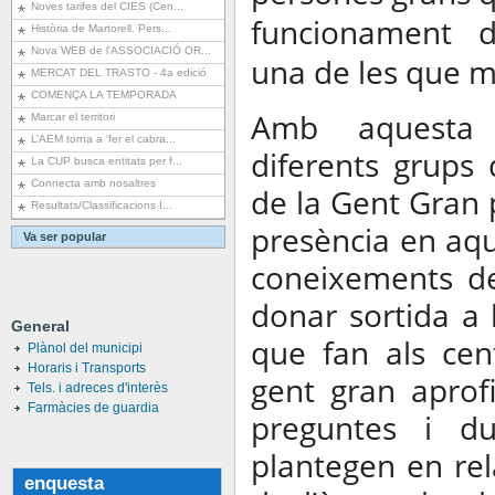
Noves tarifes del CIES (Cen...
funcionament d
Història de Martorell. Pers...
Nova WEB de l'ASSOCIACIÓ OR...
una de les que mé
MERCAT DEL TRASTO - 4a edició
COMENÇA LA TEMPORADA
Amb aquesta 
Marcar el territori
L’AEM torna a ‘fer el cabra...
diferents grups d
La CUP busca entitats per f...
Connecta amb nosaltres
de la Gent Gran 
Resultats/Classificacions I...
presència en aqu
Va ser popular
coneixements de
donar sortida a l
General
que fan als cent
Plànol del municipi
Horaris i Transports
gent gran aprof
Tels. i adreces d'interès
Farmàcies de guardia
preguntes i d
plantegen en rel
enquesta