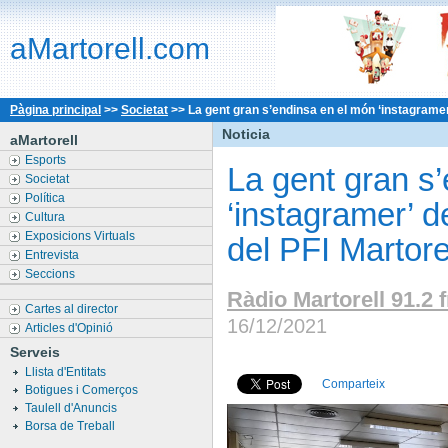
aMartorell.com
Pàgina principal
>>
Societat
>>
La gent gran s’endinsa en el món ‘instagramer’
Noticia
aMartorell
Esports
La gent gran s
Societat
Política
‘instagramer’ 
Cultura
Exposicions Virtuals
del PFI Martore
Entrevista
Seccions
Ràdio Martorell 91.2 
Cartes al director
16/12/2021
Articles d'Opinió
Serveis
Llista d'Entitats
Comparteix
Botigues i Comerços
Taulell d'Anuncis
Borsa de Treball