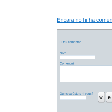
Encara no hi ha comentar
El teu comentari
...
Nom
Comentari
Quins caràcters hi veus?