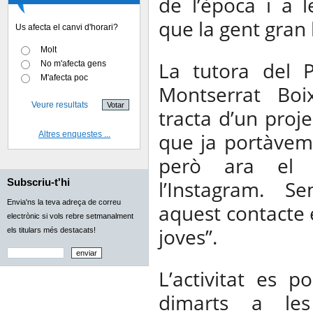
de l’època i a l
que la gent gran 
Us afecta el canvi d'horari?
Molt
La tutora del P
No m'afecta gens
M'afecta poc
Montserrat Bo
Veure resultats
tracta d’un proje
Altres enquestes ...
que ja portàvem
però ara el 
Subscriu-t'hi
l’Instagram. S
Envia'ns la teva adreça de correu
aquest contacte e
electrònic si vols rebre setmanalment
joves”.
els titulars més destacats!
L’activitat es p
dimarts a les