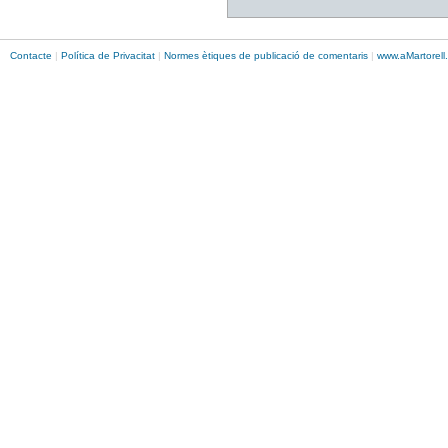
Contacte
|
Política de Privacitat
|
Normes ètiques de publicació de comentaris
|
www.
aMartorell