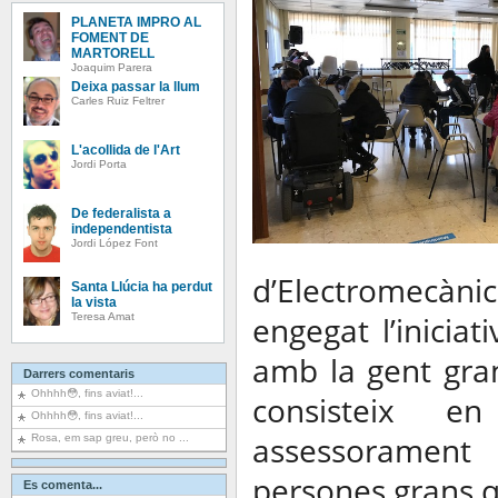
PLANETA IMPRO AL
FOMENT DE
MARTORELL
Joaquim Parera
Deixa passar la llum
Carles Ruiz Feltrer
L'acollida de l'Art
Jordi Porta
De federalista a
independentista
Jordi López Font
d’Electromecàn
Santa Llúcia ha perdut
la vista
Teresa Amat
engegat l’iniciat
amb la gent gran 
Darrers comentaris
Ohhhh😳, fins aviat!...
consisteix e
Ohhhh😳, fins aviat!...
assessoramen
Rosa, em sap greu, però no ...
persones grans q
Es comenta...