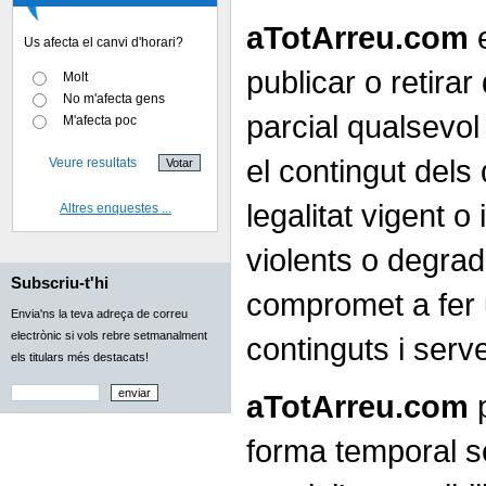
aTotArreu.com
e
Us afecta el canvi d'horari?
publicar o retirar
Molt
No m'afecta gens
parcial qualsevol
M'afecta poc
el contingut dels
Veure resultats
legalitat vigent o
Altres enquestes ...
violents o degrad
Subscriu-t'hi
compromet a fer 
Envia'ns la teva adreça de correu
electrònic si vols rebre setmanalment
continguts i serv
els titulars més destacats!
aTotArreu.com
p
forma temporal s