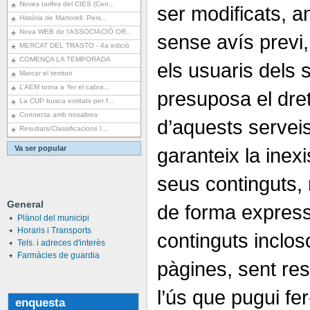
Noves tarifes del CIES (Cen...
ser modificats, a
Història de Martorell. Pers...
Nova WEB de l'ASSOCIACIÓ OR...
sense avís previ, 
MERCAT DEL TRASTO - 4a edició
COMENÇA LA TEMPORADA
els usuaris dels 
Marcar el territori
L’AEM torna a ‘fer el cabra...
presuposa el dret
La CUP busca entitats per f...
Connecta amb nosaltres
d’aquests servei
Resultats/Classificacions I...
Va ser popular
garanteix la inexi
seus continguts, 
General
de forma expressa
Plànol del municipi
Horaris i Transports
continguts inclos
Tels. i adreces d'interès
Farmàcies de guardia
pàgines, sent res
l’ús que pugui fer
enquesta