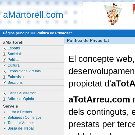
aMartorell.com
Pàgina principal
>>
Política de Privacitat
Política de Privacitat
aMartorell
Esports
Societat
El concepte web, 
Política
Cultura
desenvolupament 
Exposicions Virtuals
Entrevista
propietat d'
aTotA
Seccions
Cartes al director
aTotArreu.com
n
Articles d'Opinió
Serveis
dels continguts, 
Llista d'Entitats
Botigues i Comerços
prestats per terce
Taulell d'Anuncis
Borsa de Treball