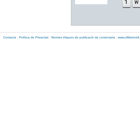
Contacte
|
Política de Privacitat
|
Normes ètiques de publicació de comentaris
|
www.
aMartorell