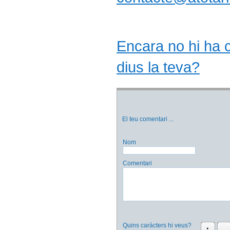
Encara no hi ha co
dius la teva?
El teu comentari
...
Nom
Comentari
Quins caràcters hi veus?