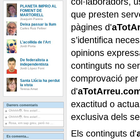
col·laboradors, 
PLANETA IMPRO AL
FOMENT DE
que presten serve
MARTORELL
Joaquim Parera
pàgines d'
aTotA
Deixa passar la llum
Carles Ruiz Feltrer
s’identifica nec
L'acollida de l'Art
Jordi Porta
opinions express
De federalista a
continguts no se
independentista
Jordi López Font
comprovació per 
Santa Llúcia ha perdut
la vista
d'
aTotArreu.co
Teresa Amat
exactitud o actual
Darrers comentaris
Ohhhh😳, fins aviat!...
exclusiva dels seu
Ohhhh😳, fins aviat!...
Rosa, em sap greu, però no ...
Els continguts d'
Es comenta...