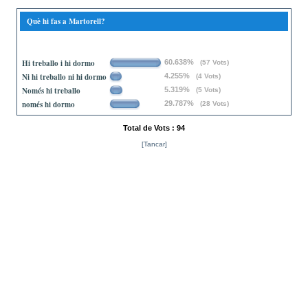
Què hi fas a Martorell?
Hi treballo i hi dormo
60.638%
(57 Vots)
Ni hi treballo ni hi dormo
4.255%
(4 Vots)
Només hi treballo
5.319%
(5 Vots)
només hi dormo
29.787%
(28 Vots)
Total de Vots : 94
[Tancar]