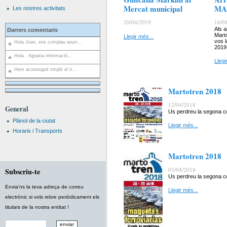
Mercat municipal
MA
Les nostres activitats
20/04/2019
16/0
Als a
Darrers comentaris
Marto
Llegir més...
vos 
Hola Joan, ens complau anun...
2019
Hola . Agrairia informació...
Llegi
Hem aconseguit omplir el tr...
Martotren 2018
12/04/2018
General
Us perdreu la segona co
Plànol de la ciutat
Llegir més...
Horaris i Transports
Martotren 2018
03/04/2018
Subscriu-te
Us perdreu la segona co
Envia'ns la teva adreça de correu
Llegir més...
electrònic si vols rebre periòdicament els
titulars de la nostra entitat !