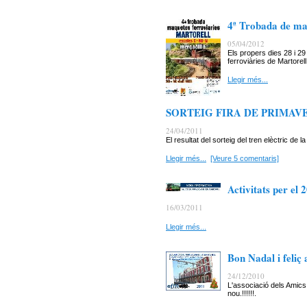
4ª Trobada de maq
05/04/2012
Els propers dies 28 i 2
ferroviàries de Martorell
Llegir més...
SORTEIG FIRA DE PRIMAVE
24/04/2011
El resultat del sorteig del tren elèctric de 
Llegir més...
[Veure 5 comentaris]
Activitats per el 
16/03/2011
Llegir més...
Bon Nadal i feliç
24/12/2010
L'associació dels Amics 
nou.!!!!!!.