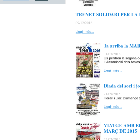
TRENET SOLIDARI PER LA
09/12/2016
Llegir més...
Ja arriba la MA
31/03/2016
Us perdreu la segona co
L'Associació dels Amics 
Llegir més...
Diada del soci i 
21/09/2015
Horari i Lloc Diumenge
Llegir més...
VIATGE AMB EL
MARÇ DE 2015
22/02/2015