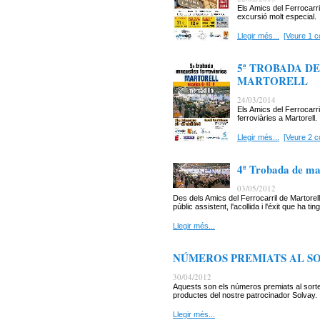
Els Amics del Ferrocarri
excursió molt especial.
Llegir més...
[Veure 1 c
5ª TROBADA D
MARTORELL
24/03/2014
Els Amics del Ferrocarr
ferroviàries a Martorell.
Llegir més...
[Veure 2 c
4ª Trobada de maq
03/05/2012
Des dels Amics del Ferrocarril de Martorell
públic assistent, l'acollida i l'éxit que ha tin
Llegir més...
NÚMEROS PREMIATS AL SOR
30/04/2012
Aquests son els números premiats al sort
productes del nostre patrocinador Solvay.
Llegir més...