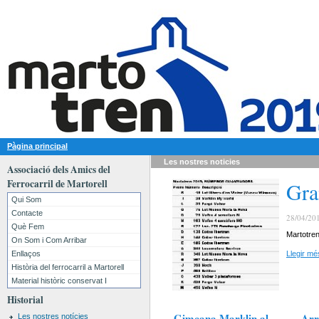
Pàgina principal
Les nostres
noticies
Associació dels Amics del
Ferrocarril de Martorell
Gra
Qui Som
Contacte
28/04/20
Què Fem
Martotr
On Som i Com Arribar
Enllaços
Llegir més
Història del ferrocarril a Martorell
Material històric conservat I
Historial
Gimcana Marklin al
Arr
Les nostres notícies