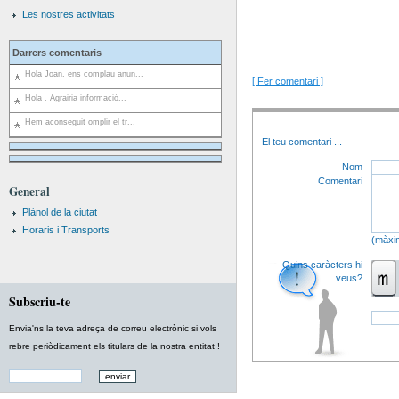
Les nostres activitats
Darrers comentaris
Hola Joan, ens complau anun...
[ Fer comentari ]
Hola . Agrairia informació...
Hem aconseguit omplir el tr...
El teu comentari
...
Nom
Comentari
General
Plànol de la ciutat
Horaris i Transports
(màxi
Quins caràcters hi
veus?
Subscriu-te
Envia'ns la teva adreça de correu electrònic si vols
rebre periòdicament els titulars de la nostra entitat !