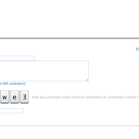
E
m 500 caràcters!)
Amb això pretenem evitar l'inserció automàtica de comentaris (robots c