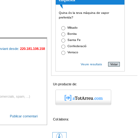
Quina és la teva màquina de vapor
preferida?
Mikado
Bonita
Santa Fe
Confederació
nviant desde:
220.181.108.158
Verraco
Veure resultats
Un producte de:
omercials, spam, ...)
Publicar comentari
Col.labora: