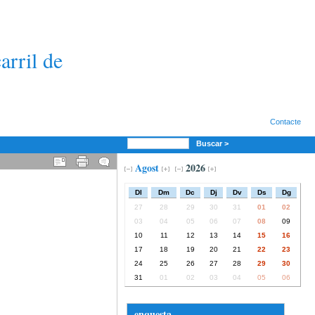
arril de
Contacte
Buscar >
Agost
2026
Dl
Dm
Dc
Dj
Dv
Ds
Dg
27
28
29
30
31
01
02
03
04
05
06
07
08
09
10
11
12
13
14
15
16
17
18
19
20
21
22
23
24
25
26
27
28
29
30
31
01
02
03
04
05
06
enquesta