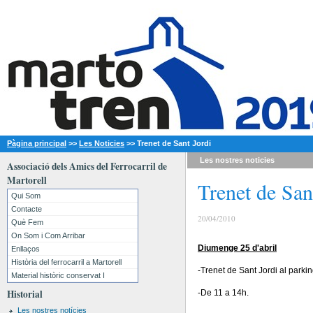
Pàgina principal
>>
Les Noticies
>>
Trenet de Sant Jordi
Les nostres
noticies
Associació dels Amics del Ferrocarril de
Martorell
Trenet de San
Qui Som
Contacte
20/04/2010
Què Fem
On Som i Com Arribar
Diumenge 25 d'abril
Enllaços
Història del ferrocarril a Martorell
-Trenet de Sant Jordi al parkin
Material històric conservat I
Historial
-De 11 a 14h.
Les nostres notícies