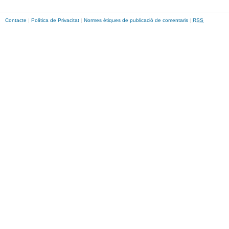
Contacte
|
Política de Privacitat
|
Normes ètiques de publicació de comentaris
|
RSS