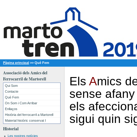
Pàgina principal
>>
Què Fem
Associació dels Amics del
Els
A
mics d
Ferrocarril de Martorell
Qui Som
sense afany 
Contacte
Què Fem
els afecciona
On Som i Com Arribar
Enllaços
sigui quin si
Història del ferrocarril a Martorell
Material històric conservat I
Historial
Les nostres notícies