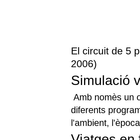
El circuit de 5 
2006)
Simulació v
Amb nomès un ord
diferents program
l'ambient, l'èpoc
Viatges en f