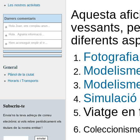
Les nostres activitats
Aquesta afic
Darrers comentaris
vessants, pe
Hola Joan, ens complau anun...
Hola . Agrairia informació...
diferents a
Hem aconseguit omplir el tr...
Fotografia 
Modelisme
General
Plànol de la ciutat
Modelisme 
Horaris i Transports
Simulació 
Subscriu-te
Viatge en f
Envia'ns la teva adreça de correu
electrònic si vols rebre periòdicament els
Coleccionism
titulars de la nostra entitat !