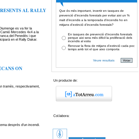
PRESENTS AL RALLY
Que és més important, invertir en tasques de
prevenció d'incendis forestals per evitar aixi un %
malt d'incendis a la temporada d'incendis ho en
mitjans d'extinció d'incendis forestals?
Diumenge es va fer la
l Camió Mercedes 4x4 a la
En tasques de prevenció d'incendis forestals
ranca del Penedès i que
perque aixi sera més dificil la proliferació dels
iciparà en el Rally Dakar.
incendis al estiu
Renovar la flota de mitjans d'extinció cada poc
temps amb tot el que aixo comporta
Veure resultats
ECANS ON
Un producte de:
an tramès, respectivament,
Col.labora:
stema després d'un incendi.