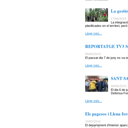
La gestió
17/06/2010
La integraci
planificades en el territori, però
Llegir més...
REPORTATGE TV3 S
09/06/2010
El passat dia 7 de juny es va 
Llegir més...
SANT S
08/06/2010
El dia 6 de
Defensa Fore
Llegir més...
Els pagesos i Llena for
19/05/2010
El departament d’Interior aparc