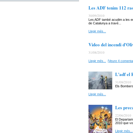
Les ADF tenim 112 raon
30/09/2010
Les ADF també acudim a les e
de Catalunya a travé...
Llegir més...
Video del incendi d'Oli
31/08/2010
Llegir més...
[Veure 4 comentar
L'adf el 
31/08/2010
Els Bombers 
Llegir més...
Les preca
22/06/2010
El Departame
2010 que vol
Llegir més...