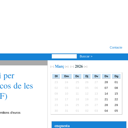
Contacte
Buscar >
Març
2026
i per
Dl
Dm
Dc
Dj
Dv
Ds
Dg
cos de les
23
24
25
26
27
28
01
02
03
04
05
06
07
08
DF)
09
10
11
12
13
14
15
16
17
18
19
20
21
22
23
24
25
26
27
28
29
30
31
01
02
03
04
05
 milions d’euros
enquesta