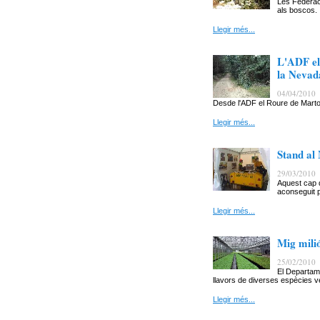
Les Federaci
als boscos.
Llegir més...
L'ADF el 
la Nevad
04/04/2010
Desde l'ADF el Roure de Martor
Llegir més...
Stand al
29/03/2010
Aquest cap 
aconseguit p
Llegir més...
Mig mili
25/02/2010
El Departame
llavors de diverses espècies ve
Llegir més...