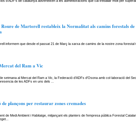
ós d'ADF's de catalunya adverteixen a les administracions que cal treballar molt per supera
Roure de Martorell restableix la Normalitat als camins forestals de
a
ell informem que desde el passat 21 de Març la xarxa de camins de la nostre zona forestal t
 Mercat del Ram a Vic
de setmana al Mercat del Ram a Vic, la Federació d'ADFs d'Osona amb col·laboració del Secr
resencia de les ADFs en uns dels ...
ó de plançons per restaurar zones cremades
nt de Medi Ambient i Habitatge, mitjançant els planters de l’empresa pública Forestal Catala
get...