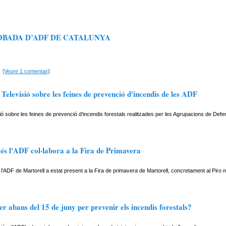
OBADA D’ADF DE CATALUNYA
[Veure 1 comentari]
elevisió sobre les feines de prevenció d'incendis de les ADF
ó sobre les feines de prevenció d'incendis forestals realitzades per les Agrupacions de Defe
és l'ADF col·labora a la Fira de Primavera
'ADF de Martorell a estat present a la Fira de primavera de Martorell, concretament al Piro mu
er abans del 15 de juny per prevenir els incendis forestals?