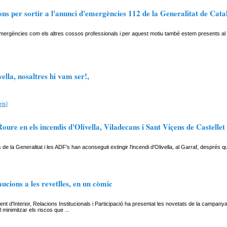
s per sortir a l'anunci d'emergències 112 de la Generalitat de Cat
mergències com els altres cossos professionals i per aquest motiu també estem presents 
vella, nosaltres hi vam ser!,
is]
Roure en els incendis d'Olivella, Viladecans i Sant Viçens de Castellet
de la Generalitat i les ADF's han aconseguit extingir l'incendi d'Olivella, al Garraf, després
ucions a les revetlles, en un còmic
nt d'Interior, Relacions Institucionals i Participació ha presentat les novetats de la campan
 minimitzar els riscos que ...