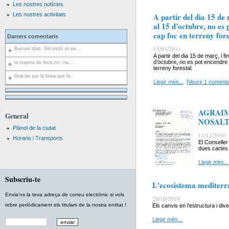
Les nostres notícies
Les nostres activitats
A partir del dia 15 de 
al 15 d’octubre, no es
cap foc en terreny fore
Darrers comentaris
15/03/2011
Buenos días. Necesitó un pe...
A partir del dia 15 de març, i fi
d’octubre, no es pot encendre
la majoria de llocs,no i ha...
terreny forestal.
Gracies per la feina que fe...
Llegir més...
[Veure 1 comenta
AGRAIM
General
NOSALT
Plànol de la ciutat
11/11/2010
Horaris i Transports
El Conselle
dues cartes 
Llegir més...
Subscriu-te
L'ecosistema mediterra
Envia'ns la teva adreça de correu electrònic si vols
26/10/2010
rebre periòdicament els titulars de la nostra entitat !
Els canvis en l'estructura i di
Llegir més...