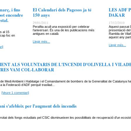
març, i fins
El Calendari dels Pagesos ja té
LES ADF 
 pot encendre
150 anys
DAKAR
stal.
29/01/2011
17/12/2010
Perafita acull una exposició per celebrar
Aquest passat 
l’aniversari. És una de les publicacions més
presentació de
ns al 15
antigues en català
Rambla de Vilaf
 cap foc en
aquest any part
Llegir més...
Llegir més...
ri]
ENT ALS VOLUNTARIS DE L'INCENDI D'OLIVELLA I VILAD
RES VAM COL·LABORAR
r de Medi Ambient i Habitatge i el Comandament de bombers de la Generalitat de Catalunya h
a la Federació d'ADF perquè trasllad...
[Veure 1 comentari]
ni s'afebleix per l'augment dels incendis
versitat dels fongs estudiats pel CSIC disminueixen les possibilitats de recuperació d'un ecosi