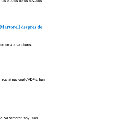
r els efectes de les nevades
 Martorell desprès de
ornen a estar oberts.
etariat nacional d'ADF's, han
na, va sembrar l’any 2009