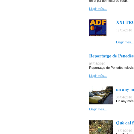
en el pla de mesures restr...
Llegir més...
XXI TR
12/05/2010
Llegir més...
Reportatge de Penedès T
05/05/2010
Reportatge de Penedès televisi
Llegir més...
un any m
30/04/2010
Un any més l
Llegir més...
Què cal f
16/04/2010