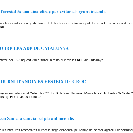
 forestal és una eina eficaç per evitar els grans incendis
ó dels incendis en la gestió forestal de les finques catalanes pot dur-se a terme a partir de le
 so...
OBRE LES ADF DE CATALUNYA
emetre per TV3 aquest video sobre la feina que fan les ADF de Catalunya.
ADURNI D'ANOIA ES VESTEIX DE GROC
 juny es va celebrar al Celler de COVIDES de Sant Sadurní d’Anoia la XXI Trobada d’ADF de 
stal). Hi van assistir unes 2.
cen Saura a canviar el pla antiincendis
a les mesures restrictives durant la sega del cereal pel rebuig del sector agrari El departamen