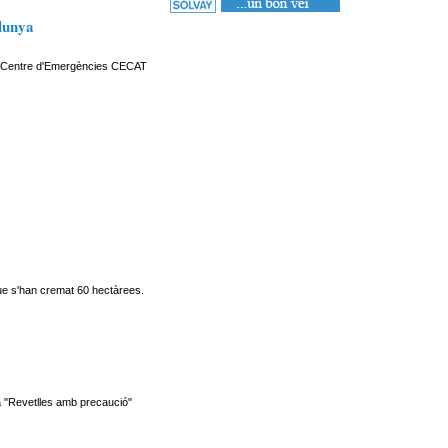
alunya
al Centre d'Emergències CECAT
 que s'han cremat 60 hectàrees.
ya "Revetlles amb precaució"