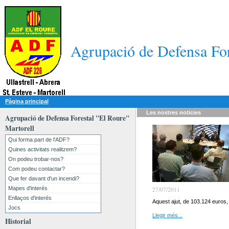
Agrupació de Defensa For
Pàgina principal
Les nostres
noticies
Agrupació de Defensa Forestal "El Roure"
Martorell
Qui forma part de l'ADF?
Quines activitats realitzem?
On podeu trobar-nos?
Com podeu contactar?
Que fer davant d'un incendi?
Mapes d'interés
27/07/2011
Enllaços d'interés
Aquest ajut, de 103.124 euros, 
Jocs
Llegir més...
Historial