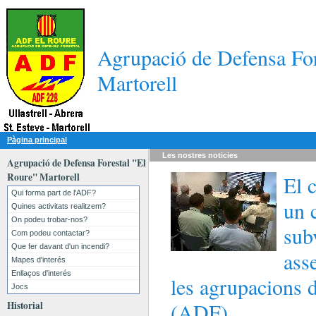
Agrupació de Defensa For
Martorell
Pàgina principal
Les nostres
noticies
Agrupació de Defensa Forestal "El
Roure" Martorell
El 
Qui forma part de l'ADF?
un 
Quines activitats realitzem?
On podeu trobar-nos?
sub
Com podeu contactar?
Que fer davant d'un incendi?
ass
Mapes d'interés
Enllaços d'interés
les agrupacions d
Jocs
(ADF)
Historial