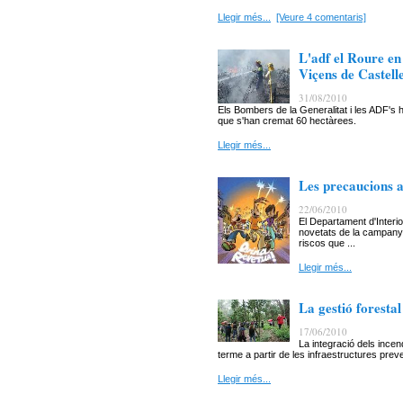
Llegir més...
[Veure 4 comentaris]
L'adf el Roure en 
Viçens de Castell
31/08/2010
Els Bombers de la Generalitat i les ADF's ha
que s'han cremat 60 hectàrees.
Llegir més...
Les precaucions a 
22/06/2010
El Departament d'Interior
novetats de la campanya
riscos que ...
Llegir més...
La gestió forestal
17/06/2010
La integració dels incen
terme a partir de les infraestructures preven
Llegir més...