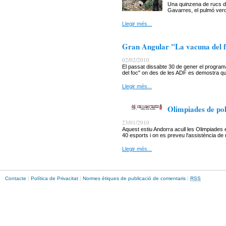
Una quinzena de rucs d
Gavarres, el pulmó verd
Llegir més...
Gran Angular "La vacuna del 
02/02/2010
El passat dissabte 30 de gener el progra
del foc" on des de les ADF es demostra que 
Llegir més...
Olimpiades de pol
23/01/2010
Aquest estiu Andorra acull les Olimpiades
40 esports i on es preveu l'assistència de
Llegir més...
Contacte
|
Política de Privacitat
|
Normes ètiques de publicació de comentaris
|
RSS