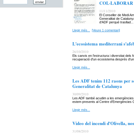
COL·LABORAR
11/11/2010
El Conseller de Medi Am
Generalitat de Cataluny
d'ADF perquè trasllad...
Llegir més...
[Veure 1 comentari]
L'ecosistema mediterrani s'afeb
26/10/2010
Els canvis en l'estructura i diversitat dels
recuperació d'un ecosistema després d'un 
Llegir més...
Les ADF tenim 112 raons per so
Generalitat de Catalunya
30/09/2010
Les ADF també acudim a les emergències c
estem presents al Centre d'Emergències C
Llegir més...
Video del incendi d'Olivella, no
31/08/2010