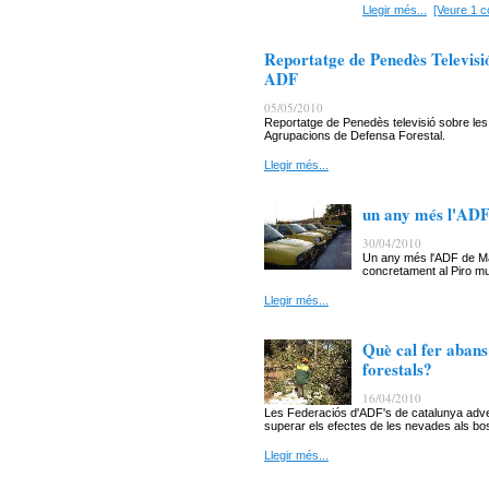
Llegir més...
[Veure 1 c
Reportatge de Penedès Televisió 
ADF
05/05/2010
Reportatge de Penedès televisió sobre les 
Agrupacions de Defensa Forestal.
Llegir més...
un any més l'ADF 
30/04/2010
Un any més l'ADF de Mart
concretament al Piro mus
Llegir més...
Què cal fer abans 
forestals?
16/04/2010
Les Federaciós d'ADF's de catalunya advert
superar els efectes de les nevades als bo
Llegir més...