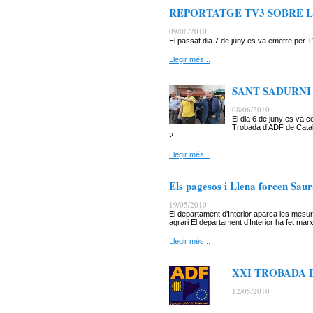
REPORTATGE TV3 SOBRE L
09/06/2010
El passat dia 7 de juny es va emetre per 
Llegir més...
SANT SADURNI
08/06/2010
El dia 6 de juny es va 
Trobada d’ADF de Catal
2.
Llegir més...
Els pagesos i Llena forcen Saura
19/05/2010
El departament d’Interior aparca les mesure
agrari El departament d’Interior ha fet mar
Llegir més...
XXI TROBADA 
12/05/2010