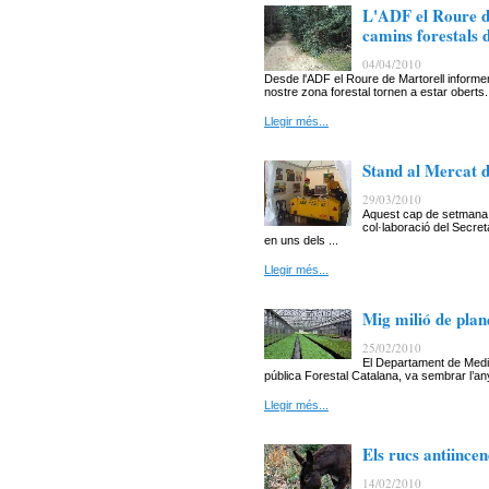
L'ADF el Roure de
camins forestals 
04/04/2010
Desde l'ADF el Roure de Martorell inform
nostre zona forestal tornen a estar oberts.
Llegir més...
Stand al Mercat 
29/03/2010
Aquest cap de setmana 
col·laboració del Secre
en uns dels ...
Llegir més...
Mig milió de pla
25/02/2010
El Departament de Medi 
pública Forestal Catalana, va sembrar l’an
Llegir més...
Els rucs antiince
14/02/2010