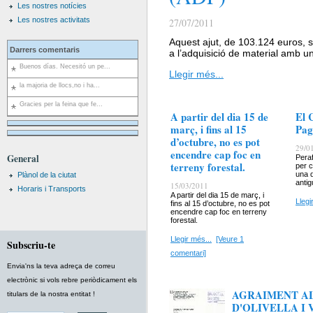
Les nostres notícies
Les nostres activitats
27/07/2011
Aquest ajut, de 103.124 euros, s
Darrers comentaris
a l’adquisició de material amb un
Buenos días. Necesitó un pe...
Llegir més...
la majoria de llocs,no i ha...
Gracies per la feina que fe...
A partir del dia 15 de
El 
març, i fins al 15
Pag
d’octubre, no es pot
29/0
encendre cap foc en
General
Peraf
terreny forestal.
per c
una 
Plànol de la ciutat
antig
15/03/2011
Horaris i Transports
A partir del dia 15 de març, i
Llegi
fins al 15 d’octubre, no es pot
encendre cap foc en terreny
forestal.
Llegir més...
[Veure 1
Subscriu-te
comentari]
Envia'ns la teva adreça de correu
electrònic si vols rebre periòdicament els
AGRAIMENT AL
titulars de la nostra entitat !
D'OLIVELLA I