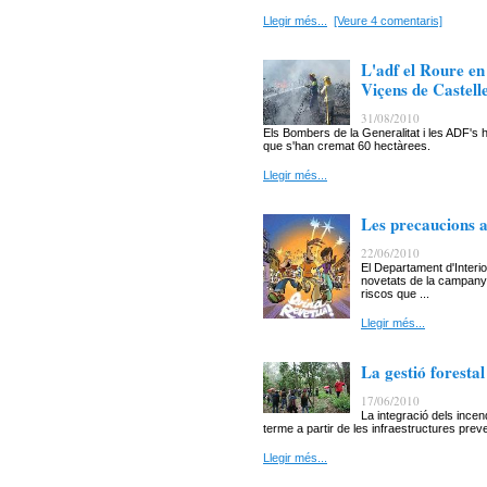
Llegir més...
[Veure 4 comentaris]
L'adf el Roure en 
Viçens de Castell
31/08/2010
Els Bombers de la Generalitat i les ADF's ha
que s'han cremat 60 hectàrees.
Llegir més...
Les precaucions a 
22/06/2010
El Departament d'Interior
novetats de la campanya
riscos que ...
Llegir més...
La gestió forestal
17/06/2010
La integració dels incen
terme a partir de les infraestructures preven
Llegir més...