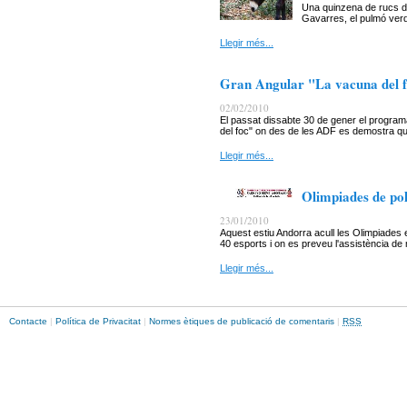
Una quinzena de rucs d
Gavarres, el pulmó verd
Llegir més...
Gran Angular "La vacuna del 
02/02/2010
El passat dissabte 30 de gener el progra
del foc" on des de les ADF es demostra que 
Llegir més...
Olimpiades de pol
23/01/2010
Aquest estiu Andorra acull les Olimpiades
40 esports i on es preveu l'assistència de
Llegir més...
Contacte
|
Política de Privacitat
|
Normes ètiques de publicació de comentaris
|
RSS