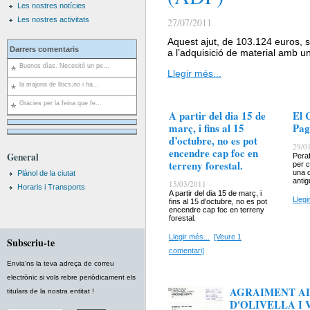
Les nostres notícies
Les nostres activitats
27/07/2011
Aquest ajut, de 103.124 euros, s
Darrers comentaris
a l’adquisició de material amb un
Buenos días. Necesitó un pe...
Llegir més...
la majoria de llocs,no i ha...
Gracies per la feina que fe...
A partir del dia 15 de
El 
març, i fins al 15
Pag
d’octubre, no es pot
29/0
encendre cap foc en
General
Peraf
terreny forestal.
per c
una 
Plànol de la ciutat
antig
15/03/2011
Horaris i Transports
A partir del dia 15 de març, i
Llegi
fins al 15 d’octubre, no es pot
encendre cap foc en terreny
forestal.
Llegir més...
[Veure 1
Subscriu-te
comentari]
Envia'ns la teva adreça de correu
electrònic si vols rebre periòdicament els
AGRAIMENT AL
titulars de la nostra entitat !
D'OLIVELLA I