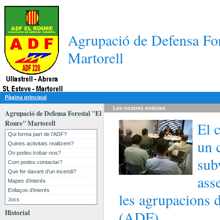
Agrupació de Defensa For
Martorell
Pàgina principal
Les nostres
noticies
Agrupació de Defensa Forestal "El
Roure" Martorell
El 
Qui forma part de l'ADF?
un 
Quines activitats realitzem?
On podeu trobar-nos?
sub
Com podeu contactar?
Que fer davant d'un incendi?
ass
Mapes d'interés
Enllaços d'interés
les agrupacions d
Jocs
(ADF)
Historial