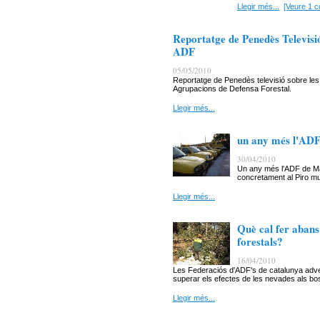
Llegir més...
[Veure 1 c
Reportatge de Penedès Televisió 
ADF
05/05/2010
Reportatge de Penedès televisió sobre les 
Agrupacions de Defensa Forestal.
Llegir més...
un any més l'ADF 
30/04/2010
Un any més l'ADF de Mart
concretament al Piro mus
Llegir més...
Què cal fer abans 
forestals?
16/04/2010
Les Federaciós d'ADF's de catalunya advert
superar els efectes de les nevades als bo
Llegir més...