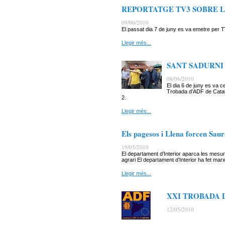
REPORTATGE TV3 SOBRE L
09/06/2010
El passat dia 7 de juny es va emetre per 
Llegir més...
SANT SADURNI
08/06/2010
El dia 6 de juny es va 
Trobada d’ADF de Catal
2.
Llegir més...
Els pagesos i Llena forcen Saura
19/05/2010
El departament d’Interior aparca les mesure
agrari El departament d’Interior ha fet mar
Llegir més...
XXI TROBADA 
12/05/2010