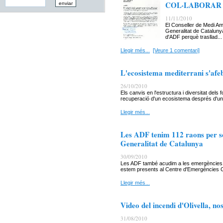
COL·LABORAR
11/11/2010
El Conseller de Medi Am
Generalitat de Cataluny
d'ADF perquè trasllad...
Llegir més...
[Veure 1 comentari]
L'ecosistema mediterrani s'afeb
26/10/2010
Els canvis en l'estructura i diversitat dels
recuperació d'un ecosistema després d'un 
Llegir més...
Les ADF tenim 112 raons per so
Generalitat de Catalunya
30/09/2010
Les ADF també acudim a les emergències c
estem presents al Centre d'Emergències C
Llegir més...
Video del incendi d'Olivella, no
31/08/2010