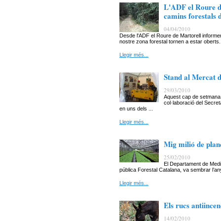
L'ADF el Roure de
camins forestals 
04/04/2010
Desde l'ADF el Roure de Martorell inform
nostre zona forestal tornen a estar oberts.
Llegir més...
Stand al Mercat 
29/03/2010
Aquest cap de setmana 
col·laboració del Secre
en uns dels ...
Llegir més...
Mig milió de pla
25/02/2010
El Departament de Medi 
pública Forestal Catalana, va sembrar l’an
Llegir més...
Els rucs antiince
14/02/2010