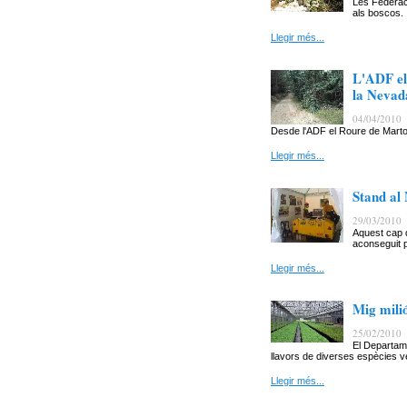
Les Federaci
als boscos.
Llegir més...
L'ADF el 
la Nevad
04/04/2010
Desde l'ADF el Roure de Martor
Llegir més...
Stand al
29/03/2010
Aquest cap 
aconseguit p
Llegir més...
Mig mili
25/02/2010
El Departame
llavors de diverses espècies ve
Llegir més...