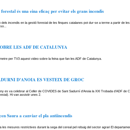
 forestal és una eina eficaç per evitar els grans incendis
ó dels incendis en la gestió forestal de les finques catalanes pot dur-se a terme a partir de le
 so...
OBRE LES ADF DE CATALUNYA
emetre per TV3 aquest video sobre la feina que fan les ADF de Catalunya.
ADURNI D'ANOIA ES VESTEIX DE GROC
 juny es va celebrar al Celler de COVIDES de Sant Sadurní d’Anoia la XXI Trobada d’ADF de 
stal). Hi van assistir unes 2.
cen Saura a canviar el pla antiincendis
a les mesures restrictives durant la sega del cereal pel rebuig del sector agrari El departamen