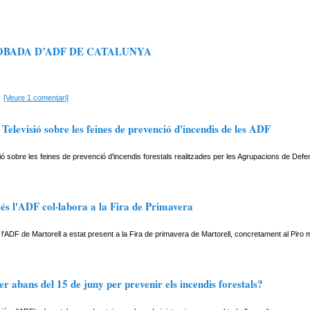
OBADA D’ADF DE CATALUNYA
[Veure 1 comentari]
elevisió sobre les feines de prevenció d'incendis de les ADF
ó sobre les feines de prevenció d'incendis forestals realitzades per les Agrupacions de Defe
és l'ADF col·labora a la Fira de Primavera
'ADF de Martorell a estat present a la Fira de primavera de Martorell, concretament al Piro mu
er abans del 15 de juny per prevenir els incendis forestals?