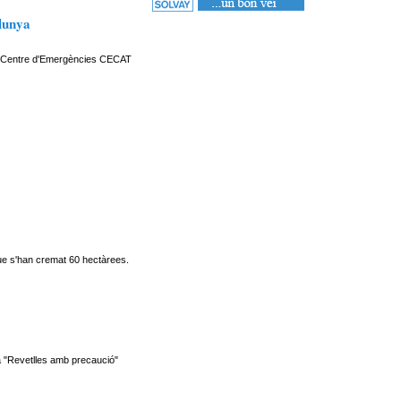
alunya
al Centre d'Emergències CECAT
 que s'han cremat 60 hectàrees.
ya "Revetlles amb precaució"