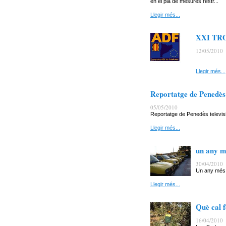
en el pla de mesures restr...
Llegir més...
XXI TR
12/05/2010
Llegir més...
Reportatge de Penedès T
05/05/2010
Reportatge de Penedès televisi
Llegir més...
un any m
30/04/2010
Un any més l
Llegir més...
Què cal f
16/04/2010