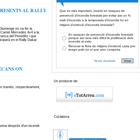
PRESENTS AL RALLY
Que és més important, invertir en tasques de
prevenció d'incendis forestals per evitar aixi un %
malt d'incendis a la temporada d'incendis ho en
mitjans d'extinció d'incendis forestals?
Diumenge es va fer la
l Camió Mercedes 4x4 a la
En tasques de prevenció d'incendis forestals
ranca del Penedès i que
perque aixi sera més dificil la proliferació dels
iciparà en el Rally Dakar.
incendis al estiu
Renovar la flota de mitjans d'extinció cada poc
temps amb tot el que aixo comporta
Veure resultats
ECANS ON
Un producte de:
an tramès, respectivament,
Col.labora:
stema després d'un incendi.