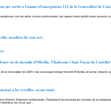
s per sortir a l'anunci d'emergències 112 de la Generalitat de Cat
mergències com els altres cossos professionals i per aquest motiu també estem presents 
vella, nosaltres hi vam ser!,
is]
Roure en els incendis d'Olivella, Viladecans i Sant Viçens de Castellet
de la Generalitat i les ADF's han aconseguit extingir l'incendi d'Olivella, al Garraf, després
ucions a les revetlles, en un còmic
nt d'Interior, Relacions Institucionals i Participació ha presentat les novetats de la campan
 minimitzar els riscos que ...