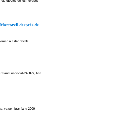
r els efectes de les nevades
 Martorell desprès de
ornen a estar oberts.
etariat nacional d'ADF's, han
na, va sembrar l’any 2009