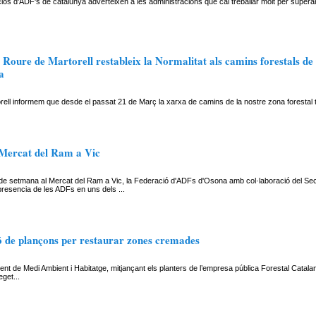
ós d'ADF's de catalunya adverteixen a les administracions que cal treballar molt per supera
Roure de Martorell restableix la Normalitat als camins forestals de
a
ell informem que desde el passat 21 de Març la xarxa de camins de la nostre zona forestal t
 Mercat del Ram a Vic
de setmana al Mercat del Ram a Vic, la Federació d'ADFs d'Osona amb col·laboració del Secr
resencia de les ADFs en uns dels ...
ó de plançons per restaurar zones cremades
nt de Medi Ambient i Habitatge, mitjançant els planters de l’empresa pública Forestal Catala
get...