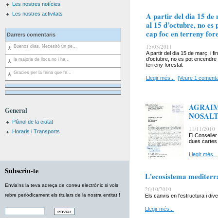
Les nostres notícies
Les nostres activitats
A partir del dia 15 de 
al 15 d’octubre, no es
cap foc en terreny fore
Darrers comentaris
15/03/2011
Buenos días. Necesitó un pe...
A partir del dia 15 de març, i fi
d’octubre, no es pot encendre
la majoria de llocs,no i ha...
terreny forestal.
Gracies per la feina que fe...
Llegir més...
[Veure 1 comenta
AGRAIM
General
NOSALT
Plànol de la ciutat
11/11/2010
Horaris i Transports
El Conselle
dues cartes 
Llegir més...
Subscriu-te
L'ecosistema mediterra
Envia'ns la teva adreça de correu electrònic si vols
26/10/2010
rebre periòdicament els titulars de la nostra entitat !
Els canvis en l'estructura i di
Llegir més...