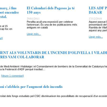
març, i fins
El Calendari dels Pagesos ja té
LES ADF 
 pot encendre
150 anys
DAKAR
stal.
29/01/2011
17/12/2010
Perafita acull una exposició per celebrar
Aquest passat 
l’aniversari. És una de les publicacions més
presentació de
ns al 15
antigues en català
Rambla de Vilaf
 cap foc en
aquest any part
Llegir més...
Llegir més...
ri]
ENT ALS VOLUNTARIS DE L'INCENDI D'OLIVELLA I VILAD
RES VAM COL·LABORAR
r de Medi Ambient i Habitatge i el Comandament de bombers de la Generalitat de Catalunya h
a la Federació d'ADF perquè trasllad...
[Veure 1 comentari]
ni s'afebleix per l'augment dels incendis
versitat dels fongs estudiats pel CSIC disminueixen les possibilitats de recuperació d'un ecosi