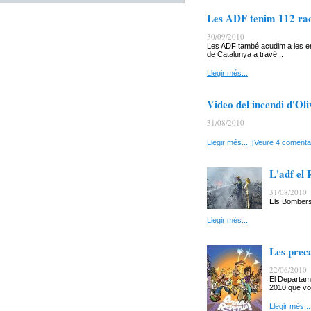
Les ADF tenim 112 raon
30/09/2010
Les ADF també acudim a les e
de Catalunya a travé...
Llegir més...
Video del incendi d'Oli
31/08/2010
Llegir més...
[Veure 4 comentar
L'adf el 
31/08/2010
Els Bombers 
Llegir més...
Les preca
22/06/2010
El Departame
2010 que vol
Llegir més...