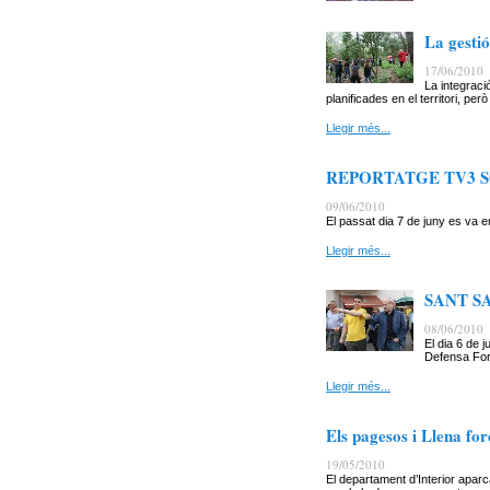
La gestió
17/06/2010
La integraci
planificades en el territori, però
Llegir més...
REPORTATGE TV3 S
09/06/2010
El passat dia 7 de juny es va 
Llegir més...
SANT S
08/06/2010
El dia 6 de
Defensa Fore
Llegir més...
Els pagesos i Llena for
19/05/2010
El departament d’Interior aparc