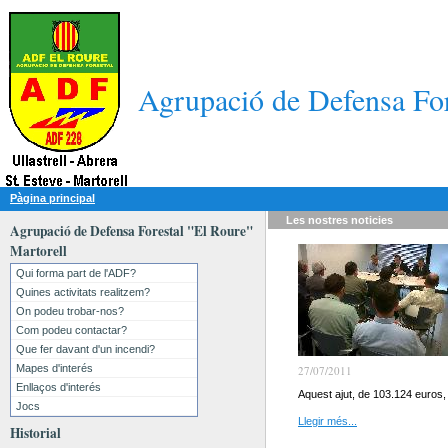
Agrupació de Defensa For
Pàgina principal
Les nostres
noticies
Agrupació de Defensa Forestal "El Roure"
Martorell
Qui forma part de l'ADF?
Quines activitats realitzem?
On podeu trobar-nos?
Com podeu contactar?
Que fer davant d'un incendi?
Mapes d'interés
27/07/2011
Enllaços d'interés
Aquest ajut, de 103.124 euros, 
Jocs
Llegir més...
Historial