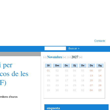
Contacte
Buscar >
Novembre
2027
i per
Dl
Dm
Dc
Dj
Dv
Ds
Dg
cos de les
01
02
03
04
05
06
07
08
09
10
11
12
13
14
DF)
15
16
17
18
19
20
21
22
23
24
25
26
27
28
29
30
01
02
03
04
05
 milions d’euros
enquesta