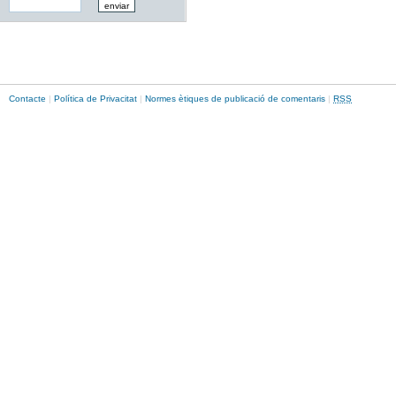
Contacte
|
Política de Privacitat
|
Normes ètiques de publicació de comentaris
|
RSS