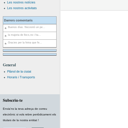
Les nostres notícies
Les nostres activitats
Darrers comentaris
Buenos días. Necesitó un pe...
la majoria de llocs,no i ha...
Gracies per la feina que fe...
General
Plànol de la ciutat
Horaris i Transports
Subscriu-te
Envia'ns la teva adreça de correu
electrònic si vols rebre periòdicament els
titulars de la nostra entitat !