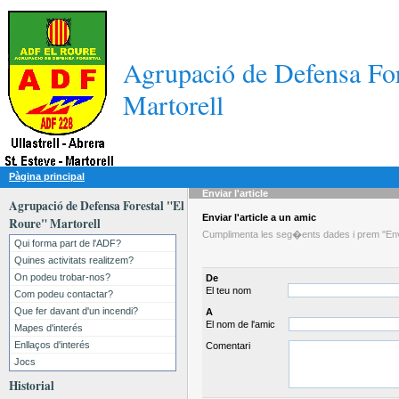
Agrupació de Defensa For
Martorell
Pàgina principal
Enviar l'article
Agrupació de Defensa Forestal "El
Enviar l'article a un amic
Roure" Martorell
Cumplimenta les seg�ents dades i prem "Envia
Qui forma part de l'ADF?
Quines activitats realitzem?
On podeu trobar-nos?
De
El teu nom
Com podeu contactar?
Que fer davant d'un incendi?
A
El nom de l'amic
Mapes d'interés
Enllaços d'interés
Comentari
Jocs
Historial