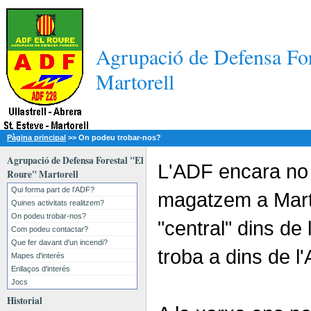
Agrupació de Defensa For
Martorell
Pàgina principal
>>
On podeu trobar-nos?
Agrupació de Defensa Forestal "El
L'ADF encara no 
Roure" Martorell
Qui forma part de l'ADF?
magatzem a Marto
Quines activitats realitzem?
On podeu trobar-nos?
"central" dins de
Com podeu contactar?
Que fer davant d'un incendi?
troba a dins de l'
Mapes d'interés
Enllaços d'interés
Jocs
Historial