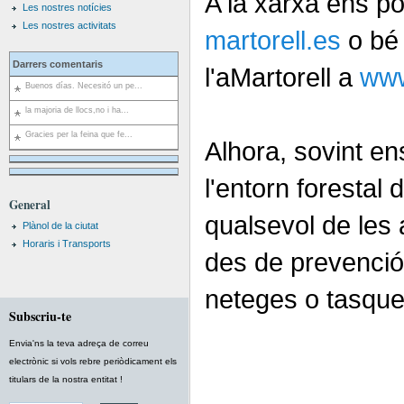
A la xarxa ens p
Les nostres notícies
Les nostres activitats
martorell.es
o bé 
Darrers comentaris
l'aMartorell a
www
Buenos días. Necesitó un pe...
la majoria de llocs,no i ha...
Gracies per la feina que fe...
Alhora, sovint en
l'entorn forestal 
General
qualsevol de les 
Plànol de la ciutat
Horaris i Transports
des de prevenció i
neteges o tasques
Subscriu-te
Envia'ns la teva adreça de correu
electrònic si vols rebre periòdicament els
titulars de la nostra entitat !