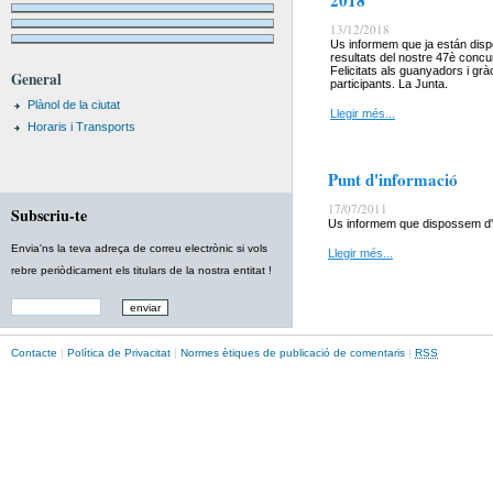
2018
13/12/2018
Us informem que ja están disp
resultats del nostre 47è concu
Felicitats als guanyadors i grà
General
participants. La Junta.
Plànol de la ciutat
Llegir més...
Horaris i Transports
Punt d'informació
17/07/2011
Subscriu-te
Us informem que dispossem d'un 
Envia'ns la teva adreça de correu electrònic si vols
Llegir més...
rebre periòdicament els titulars de la nostra entitat !
Contacte
|
Política de Privacitat
|
Normes ètiques de publicació de comentaris
|
RSS