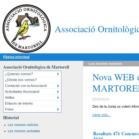
Associació Ornitològi
Pàgina principal
Les nostres
noticies
Associació Ornitològica de Martorell
Nova WEB 
¿Quienes somos?
¿Dónde nos vemos?
MARTORE
Contactar con la Associació
Actividades Associació
Anillas
02/09/2019
Enlaces de interés
Des de la Junta us volem inform
Fotos
Llegir més...
Historial
Les nostres notícies
Les nostres activitats
Resultats 47è Concurs