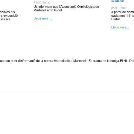
Diable
25/02/2016
Us informem que l'Associació Ornitològica de
05/10/2012
Martorell amb la col.
onibles els
A partir de dem
rs-exposició.
cada mes, hi ha
Llegir més...
cies als
Diable.
Llegir més...
nou punt d'informació de la nostra Associació a Martorell. Es tracta de la botiga El Niu Del