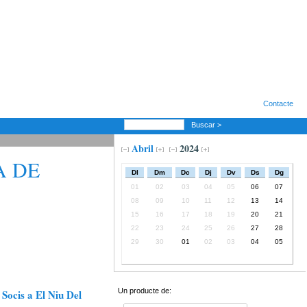
Contacte
Buscar >
Abril
2024
A DE
Dl
Dm
Dc
Dj
Dv
Ds
Dg
01
02
03
04
05
06
07
08
09
10
11
12
13
14
15
16
17
18
19
20
21
22
23
24
25
26
27
28
29
30
01
02
03
04
05
Un producte de:
Socis a El Niu Del