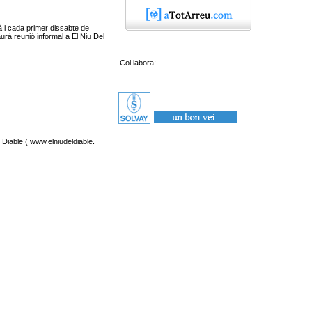
à i cada primer dissabte de
urà reunió informal a El Niu Del
Col.labora:
 Diable ( www.elniudeldiable.