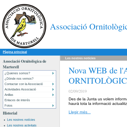
Associació Ornitològi
Pàgina principal
Les nostres
noticies
Associació Ornitològica de
Martorell
Nova WEB de l
¿Quienes somos?
ORNITOLÒGIC
¿Dónde nos vemos?
Contactar con la Associació
Actividades Associació
02/09/2019
Anillas
Des de la Junta us volem informa
Enlaces de interés
haurà tota la informació actuali
Fotos
Llegir més...
Historial
Les nostres notícies
Les nostres activitats