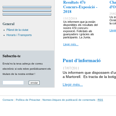
Resultats 47è
Cha
Concurs-Exposició -
d'O
2018
25/0
Us i
13/12/2018
Ornit
Us informem que ja están
General
la col
disponibles els resultats del
nostre 47è concurs-
Plànol de la ciutat
Llegi
exposició. Felicitats als
guanyadors i gràcies als
Horaris i Transports
participants. La Junta.
Llegir més...
Subscriu-te
Punt d'informació
Envia'ns la teva adreça de correu
17/07/2011
electrònic si vols rebre periòdicament els
Us informem que dispossem d'un 
titulars de la nostra entitat !
a Martorell. Es tracta de la boti
Llegir més...
Contacte
|
Política de Privacitat
|
Normes ètiques de publicació de comentaris
|
RSS