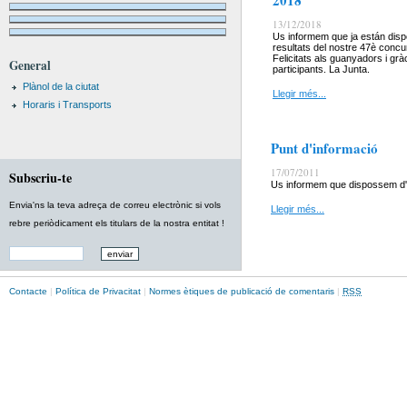
2018
13/12/2018
Us informem que ja están disp
resultats del nostre 47è concu
Felicitats als guanyadors i grà
General
participants. La Junta.
Plànol de la ciutat
Llegir més...
Horaris i Transports
Punt d'informació
17/07/2011
Subscriu-te
Us informem que dispossem d'un 
Envia'ns la teva adreça de correu electrònic si vols
Llegir més...
rebre periòdicament els titulars de la nostra entitat !
Contacte
|
Política de Privacitat
|
Normes ètiques de publicació de comentaris
|
RSS