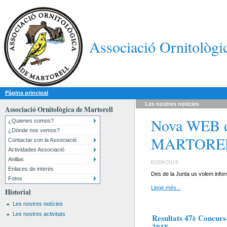
Associació Ornitològi
Pàgina principal
Les nostres
noticies
Associació Ornitològica de Martorell
Nova WEB 
¿Quienes somos?
¿Dónde nos vemos?
MARTORE
Contactar con la Associació
Actividades Associació
Anillas
02/09/2019
Enlaces de interés
Des de la Junta us volem inform
Fotos
Llegir més...
Historial
Les nostres notícies
Les nostres activitats
Resultats 47è Concurs