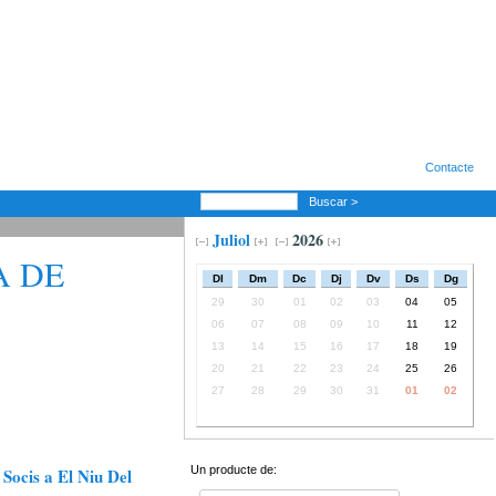
Contacte
Buscar >
Juliol
2026
A DE
Dl
Dm
Dc
Dj
Dv
Ds
Dg
29
30
01
02
03
04
05
06
07
08
09
10
11
12
13
14
15
16
17
18
19
20
21
22
23
24
25
26
27
28
29
30
31
01
02
Un producte de:
Socis a El Niu Del