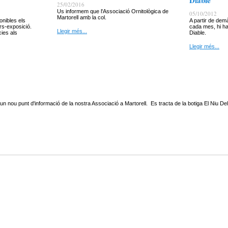
Diable
25/02/2016
Us informem que l'Associació Ornitològica de
05/10/2012
Martorell amb la col.
onibles els
A partir de dem
rs-exposició.
cada mes, hi ha
Llegir més...
cies als
Diable.
Llegir més...
nou punt d'informació de la nostra Associació a Martorell. Es tracta de la botiga El Niu Del