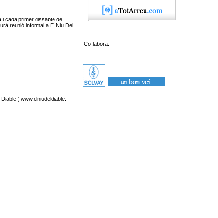
à i cada primer dissabte de
urà reunió informal a El Niu Del
Col.labora:
 Diable ( www.elniudeldiable.