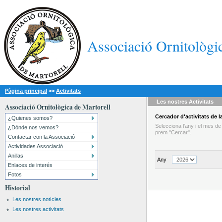
Associació Ornitològi
Pàgina principal
>>
Activitats
Les nostres
Activitats
Associació Ornitològica de Martorell
Cercador
d'activitats
de la
¿Quienes somos?
Selecciona l'any i el mes d
¿Dónde nos vemos?
prem "Cercar".
Contactar con la Associació
Actividades Associació
Anillas
Any
Enlaces de interés
Fotos
Historial
Les nostres notícies
Les nostres activitats