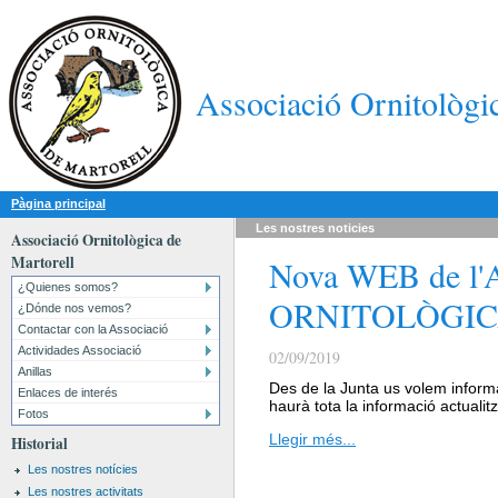
Associació Ornitològi
Pàgina principal
Les nostres
noticies
Associació Ornitològica de
Martorell
Nova WEB de l
¿Quienes somos?
ORNITOLÒGIC
¿Dónde nos vemos?
Contactar con la Associació
Actividades Associació
02/09/2019
Anillas
Des de la Junta us volem informa
Enlaces de interés
haurà tota la informació actuali
Fotos
Llegir més...
Historial
Les nostres notícies
Les nostres activitats