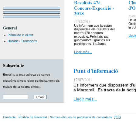
Resultats 47è
Cha
Concurs-Exposició -
d'O
2018
25/0
Us i
13/12/2018
Ornit
Us informem que ja están
General
la col
disponibles els resultats del
nostre 47è concurs-
Plànol de la ciutat
Llegi
exposició. Felicitats als
guanyadors i gràcies als
Horaris i Transports
participants. La Junta.
Llegir més...
Subscriu-te
Punt d'informació
Envia'ns la teva adreça de correu
17/07/2011
electrònic si vols rebre periòdicament els
Us informem que dispossem d'un 
titulars de la nostra entitat !
a Martorell. Es tracta de la boti
Llegir més...
Contacte
|
Política de Privacitat
|
Normes ètiques de publicació de comentaris
|
RSS