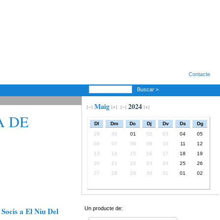
Contacte
Buscar >
Maig
2024
A DE
Dl
Dm
Dc
Dj
Dv
Ds
Dg
29
30
01
02
03
04
05
06
07
08
09
10
11
12
13
14
15
16
17
18
19
20
21
22
23
24
25
26
27
28
29
30
31
01
02
Un producte de:
Socis a El Niu Del