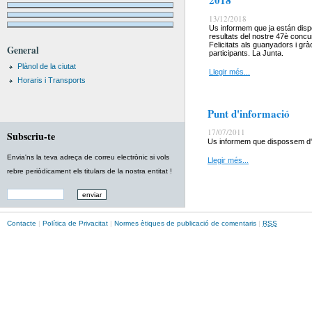
2018
13/12/2018
Us informem que ja están disp
resultats del nostre 47è concu
Felicitats als guanyadors i grà
General
participants. La Junta.
Plànol de la ciutat
Llegir més...
Horaris i Transports
Punt d'informació
17/07/2011
Subscriu-te
Us informem que dispossem d'un 
Envia'ns la teva adreça de correu electrònic si vols
Llegir més...
rebre periòdicament els titulars de la nostra entitat !
Contacte
|
Política de Privacitat
|
Normes ètiques de publicació de comentaris
|
RSS