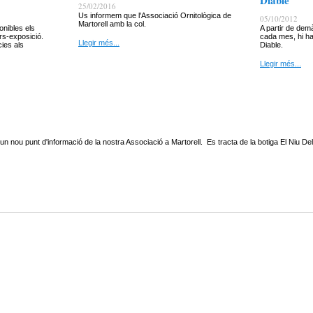
Diable
25/02/2016
Us informem que l'Associació Ornitològica de
05/10/2012
Martorell amb la col.
onibles els
A partir de dem
rs-exposició.
cada mes, hi ha
Llegir més...
cies als
Diable.
Llegir més...
nou punt d'informació de la nostra Associació a Martorell. Es tracta de la botiga El Niu Del