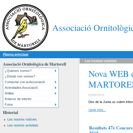
Associació Ornitològi
Pàgina principal
Les nostres
noticies
Associació Ornitològica de Martorell
Nova WEB 
¿Quienes somos?
¿Dónde nos vemos?
MARTORE
Contactar con la Associació
Actividades Associació
Anillas
02/09/2019
Enlaces de interés
Des de la Junta us volem inform
Fotos
Llegir més...
Historial
Les nostres notícies
Les nostres activitats
Resultats 47è Concurs