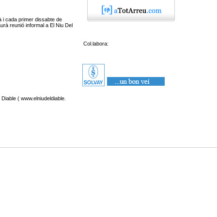
à i cada primer dissabte de
urà reunió informal a El Niu Del
Col.labora:
 Diable ( www.elniudeldiable.