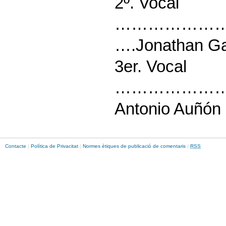
2º. Vocal
……………………
….Jonathan Ga
3er. Vocal
……………………
Antonio Auñó
Contacte
|
Política de Privacitat
|
Normes ètiques de publicació de comentaris
|
RSS