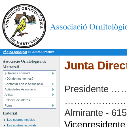
Associació Ornitològi
Pàgina principal
>>
Junta Directiva
Associació Ornitològica de
Junta Direc
Martorell
¿Quienes somos?
¿Dónde nos vemos?
Contactar con la Associació
Presidente …
Actividades Associació
Anillas
………………..……
Enlaces de interés
Fotos
Almirante - 61
Historial
Les nostres notícies
Vicepresident
Les nostres activitats