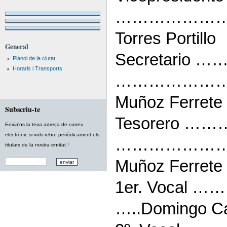
……………………..
Torres Portillo
General
Secretario …
Plànol de la ciutat
Horaris i Transports
………………………
Muñoz Ferrete 
Subscriu-te
Tesorero ……
Envia'ns la teva adreça de correu
electrònic si vols rebre periòdicament els
……………………
titulars de la nostra entitat !
Muñoz Ferrete 
1er. Voca
…..Domingo Cas