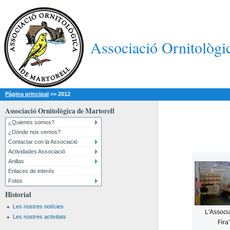
Associació Ornitològi
Pàgina principal
>>
2012
Associació Ornitològica de Martorell
¿Quienes somos?
¿Dónde nos vemos?
Contactar con la Associació
Actividades Associació
Anillas
Enlaces de interés
Fotos
Historial
Les nostres notícies
L'Associa
Les nostres activitats
Fira