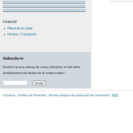
General
Plànol de la ciutat
Horaris i Transports
Subscriu-te
Envia'ns la teva adreça de correu electrònic si vols rebre
periòdicament els titulars de la nostra entitat !
Contacte
|
Política de Privacitat
|
Normes ètiques de publicació de comentaris
|
RSS