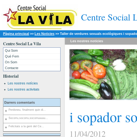
Centre Social 
Pàgina principal
>>
Les Noticies
>>
Taller de verdures sexuals ecològiques i sopador
Les nostres
noticies
Centre Social La Vila
Qui Som
Què Fem
On Som
Contacte
Historial
Les nostres notícies
Les nostres activitats
Darrers comentaris
i sopador so
Perdoneu, finalment quin di...
Socorru,socorru,socorruuuuu...
Felicitats a la gent del Ce...
11/04/2012