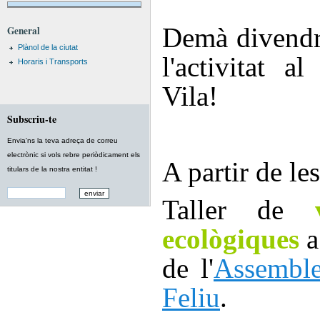
Demà divendr
General
Plànol de la ciutat
l'activitat a
Horaris i Transports
Vila!
Subscriu-te
Envia'ns la teva adreça de correu
electrònic si vols rebre periòdicament els
A partir de le
titulars de la nostra entitat !
Taller de
ecològiques
a
de l'
Assemble
Feliu
.