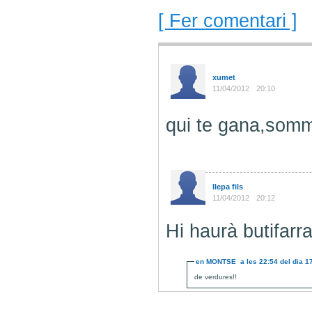
[ Fer comentari ]
xumet
11/04/2012
20:10
qui te gana,somm
llepa fils
11/04/2012
20:12
Hi haurà butifarra
en
MONTSE
a les
22:54
del dia
1
de verdures!!