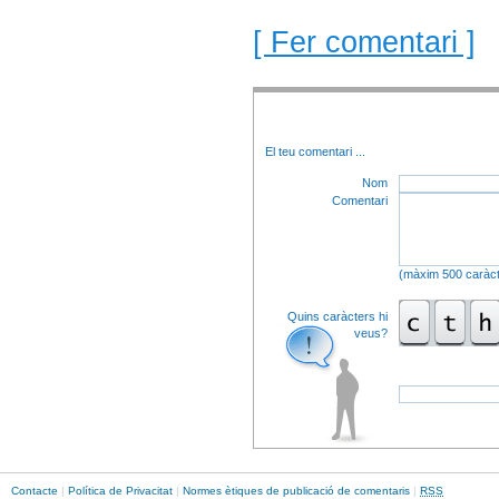
[ Fer comentari ]
El teu comentari
...
Nom
Comentari
(màxim 500 caràct
Quins caràcters hi
veus?
Contacte
|
Política de Privacitat
|
Normes ètiques de publicació de comentaris
|
RSS