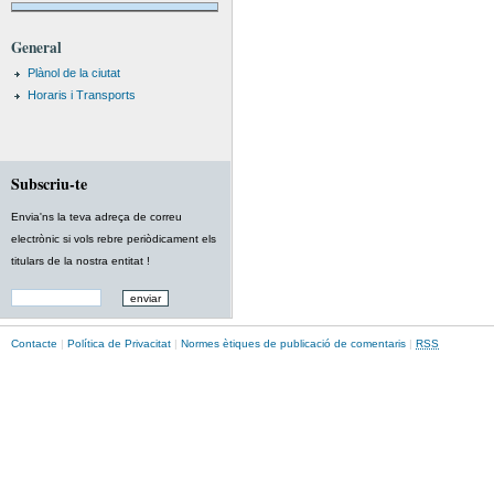
General
Plànol de la ciutat
Horaris i Transports
Subscriu-te
Envia'ns la teva adreça de correu
electrònic si vols rebre periòdicament els
titulars de la nostra entitat !
Contacte
|
Política de Privacitat
|
Normes ètiques de publicació de comentaris
|
RSS