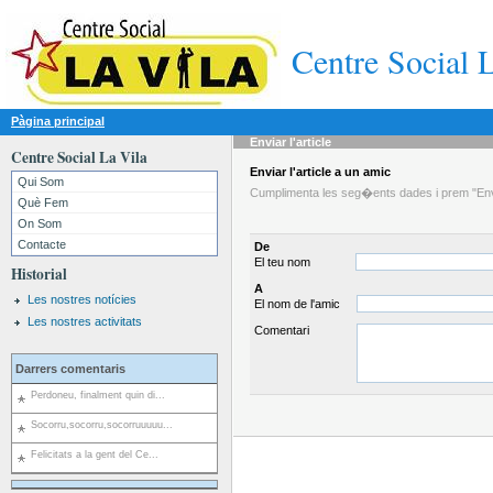
Centre Social 
Pàgina principal
Enviar l'article
Centre Social La Vila
Enviar l'article a un amic
Qui Som
Cumplimenta les seg�ents dades i prem "Envia
Què Fem
On Som
Contacte
De
El teu nom
Historial
A
Les nostres notícies
El nom de l'amic
Les nostres activitats
Comentari
Darrers comentaris
Perdoneu, finalment quin di...
Socorru,socorru,socorruuuuu...
Felicitats a la gent del Ce...