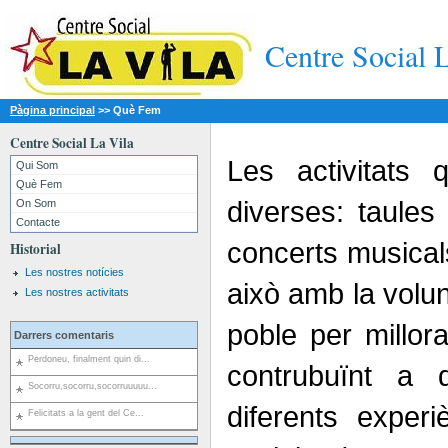
Centre Social 
Pàgina principal
>>
Què Fem
Centre Social La Vila
Les activitats 
Qui Som
Què Fem
diverses: taules
On Som
Contacte
concerts musical
Historial
Les nostres notícies
això amb la volunt
Les nostres activitats
poble per millor
Darrers comentaris
Perdoneu, finalment quin di...
contrubuïnt a 
Socorru,socorru,socorruuuuu...
diferents exper
Felicitats a la gent del Ce...