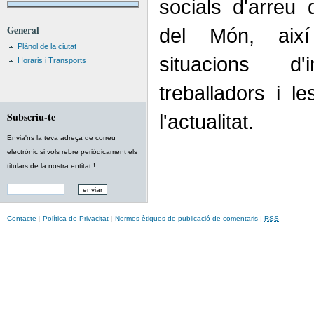
socials d'arreu 
General
del Món, així
Plànol de la ciutat
situacions d'
Horaris i Transports
treballadors i l
Subscriu-te
l'actualitat.
Envia'ns la teva adreça de correu
electrònic si vols rebre periòdicament els
titulars de la nostra entitat !
Contacte
|
Política de Privacitat
|
Normes ètiques de publicació de comentaris
|
RSS