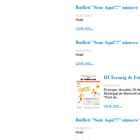
Butlletí "Som Aquí!!!" número
27/02/2013
Hola!
Llegir més...
Butlletí "Som Aquí!!!" número
09/10/2012
Hola!
Llegir més...
III Torneig de Fut
26/07/2012
El proper dissabte 29 de
Municipal de Martorell el
"Punt de...
Llegir més...
Butlletí "Som Aquí!!!" número 
06/06/2012
Hola!