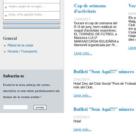
Cap de setmana
Vac
setges,,jutges,de un jugat,...
d'activitats
06/0
shola, m'ha agradat moltis...
Els p
13/06/2013
Maig,
Durant el cap de setmana del
Club
8 i 9 de juny, hem realitzat un
em g
seguit d'activitats esportives;
Ciut
EL TORNEIG DE FUTBOL a
l'obj
General
Manresa i LA 1ª
dies 
MARXA/CURSA SOLIDÀRIA a
Martorell organitzada per l'h...
Plànol de la ciutat
Llegi
Horaris i Transports
Llegir més...
Butlletí "Som Aquí!!!" número
Subscriu-te
27/02/2013
Hola! Des del Club Social "Punt de Trobada
Envia'ns la teva adreça de correu
nois del Club.
electrònic si vols rebre periòdicament els
Llegir més...
titulars de la nostra entitat !
Butlletí "Som Aquí!!!" número
27/02/2013
Hola!
Llegir més...