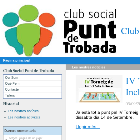
Club
Pàgina principal
Les nostres
noticies
Club Social Punt de Trobada
IV 
Qui Som
Què Fem
Inc
Contacte
Tallers
Historial
05/09/2
Les nostres notícies
Ja està tot a punt pel IV Torneig
dissabte dia 14 de Setembre.
Les nostres activitats
Llegir més...
Darrers comentaris
setges,,jutges,de un jugat,...