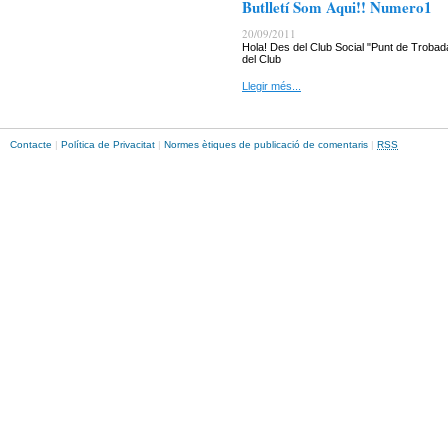
Butlletí Som Aqui!! Numero1
20/09/2011
Hola! Des del Club Social "Punt de Trobada
del Club
Llegir més...
Contacte
|
Política de Privacitat
|
Normes ètiques de publicació de comentaris
|
RSS