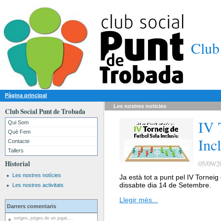
Club
Pàgina principal
Les nostres
noticies
Club Social Punt de Trobada
IV 
Qui Som
Què Fem
Inc
Contacte
Tallers
Historial
05/09/2
Les nostres notícies
Ja està tot a punt pel IV Torneig
dissabte dia 14 de Setembre.
Les nostres activitats
Llegir més...
Darrers comentaris
setges,,jutges,de un jugat,...