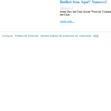
Butlletí Som Aqui!! Numero1
20/09/2011
Hola! Des del Club Social "Punt de Trobada
del Club
Llegir més...
Contacte
|
Política de Privacitat
|
Normes ètiques de publicació de comentaris
|
RSS