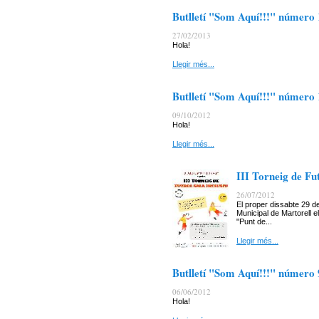
Butlletí "Som Aquí!!!" número
27/02/2013
Hola!
Llegir més...
Butlletí "Som Aquí!!!" número
09/10/2012
Hola!
Llegir més...
III Torneig de Fut
26/07/2012
El proper dissabte 29 de
Municipal de Martorell el
"Punt de...
Llegir més...
Butlletí "Som Aquí!!!" número 
06/06/2012
Hola!