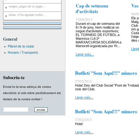
Cap de setmana
Vac
setges,,jutges,de un jugat,...
d'activitats
06/0
shola, m'ha agradat moltis...
Els p
13/06/2013
Maig,
Durant el cap de setmana del
Club
8 i 9 de juny, hem realitzat un
em g
seguit d'activitats esportives;
Ciut
EL TORNEIG DE FUTBOL a
l'obj
General
Manresa i LA 1ª
dies 
MARXA/CURSA SOLIDÀRIA a
Martorell organitzada per l'h...
Plànol de la ciutat
Llegi
Horaris i Transports
Llegir més...
Butlletí "Som Aquí!!!" número
Subscriu-te
27/02/2013
Hola! Des del Club Social "Punt de Trobada
Envia'ns la teva adreça de correu
nois del Club.
electrònic si vols rebre periòdicament els
Llegir més...
titulars de la nostra entitat !
Butlletí "Som Aquí!!!" número
27/02/2013
Hola!
Llegir més...