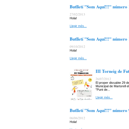
Butlletí "Som Aquí!!!" número
27/02/2013
Hola!
Llegir més...
Butlletí "Som Aquí!!!" número
09/10/2012
Hola!
Llegir més...
III Torneig de Fut
26/07/2012
El proper dissabte 29 de
Municipal de Martorell el
"Punt de...
Llegir més...
Butlletí "Som Aquí!!!" número 
06/06/2012
Hola!