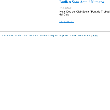
Butlletí Som Aqui!! Numero1
20/09/2011
Hola! Des del Club Social "Punt de Trobada
del Club
Llegir més...
Contacte
|
Política de Privacitat
|
Normes ètiques de publicació de comentaris
|
RSS