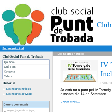
Club
Pàgina principal
Les nostres
noticies
Club Social Punt de Trobada
IV 
Qui Som
Què Fem
Inc
Contacte
Tallers
Historial
05/09/2
Les nostres notícies
Ja està tot a punt pel IV Torneig
dissabte dia 14 de Setembre.
Les nostres activitats
Llegir més...
Darrers comentaris
setges,,jutges,de un jugat,...