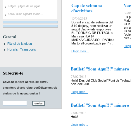
Cap de setmana
Vac
setges,,jutges,de un jugat,...
d'activitats
06/0
shola, m'ha agradat moltis...
Els p
13/06/2013
Maig,
Durant el cap de setmana del
Club
8 i 9 de juny, hem realitzat un
em g
seguit d'activitats esportives;
Ciut
EL TORNEIG DE FUTBOL a
l'obj
General
Manresa i LA 1ª
dies 
MARXA/CURSA SOLIDÀRIA a
Martorell organitzada per l'h...
Plànol de la ciutat
Llegi
Horaris i Transports
Llegir més...
Butlletí "Som Aquí!!!" número
Subscriu-te
27/02/2013
Hola! Des del Club Social "Punt de Trobada
Envia'ns la teva adreça de correu
nois del Club.
electrònic si vols rebre periòdicament els
Llegir més...
titulars de la nostra entitat !
Butlletí "Som Aquí!!!" número
27/02/2013
Hola!
Llegir més...