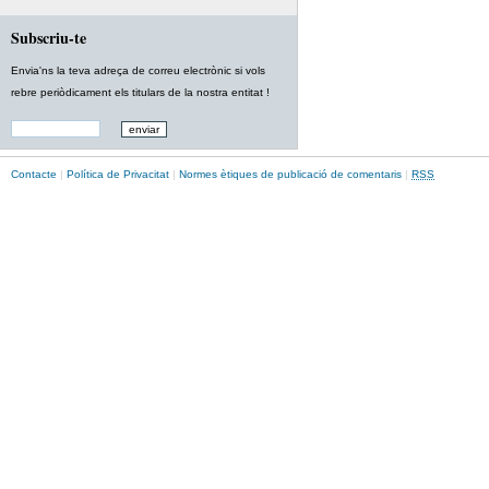
Subscriu-te
Envia'ns la teva adreça de correu electrònic si vols
rebre periòdicament els titulars de la nostra entitat !
Contacte
|
Política de Privacitat
|
Normes ètiques de publicació de comentaris
|
RSS