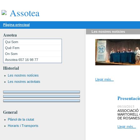
Assotea
Pàgina principal
Les nostres
noticies
Assotea
Qui Som
Què Fem
On Som
Assotea 657 16 98 77
Historial
Les nostres notícies
Llegir més...
Les nostres activitats
Presentaci
09/10/2015
ASSOCIACIÓ 
General
MARTORELL 
DE ROSANES,
Plànol de la ciutat
Horaris i Transports
Llegir més...