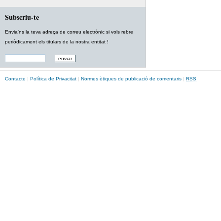
Subscriu-te
Envia'ns la teva adreça de correu electrònic si vols rebre
periòdicament els titulars de la nostra entitat !
Contacte
|
Política de Privacitat
|
Normes ètiques de publicació de comentaris
|
RSS