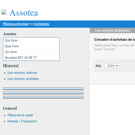
Assotea
Pàgina principal
>>
Activitats
Les nostres
Activitats
Assotea
Cercador
d'activitats
de la
Qui Som
Selecciona l'any i el mes d
Què Fem
prem "Cercar".
On Som
Assotea 657 16 98 77
Historial
Any
Les nostres notícies
Les nostres activitats
General
Plànol de la ciutat
Horaris i Transports