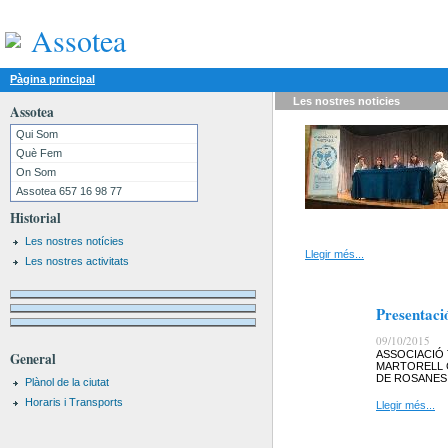
Assotea
Pàgina principal
Les nostres
noticies
Assotea
Qui Som
Què Fem
On Som
Assotea 657 16 98 77
Historial
Les nostres notícies
Llegir més...
Les nostres activitats
Presentaci
09/10/2015
ASSOCIACIÓ 
General
MARTORELL 
DE ROSANES,
Plànol de la ciutat
Horaris i Transports
Llegir més...