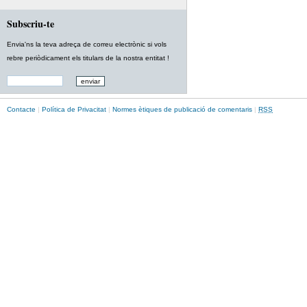
Subscriu-te
Envia'ns la teva adreça de correu electrònic si vols
rebre periòdicament els titulars de la nostra entitat !
Contacte
|
Política de Privacitat
|
Normes ètiques de publicació de comentaris
|
RSS