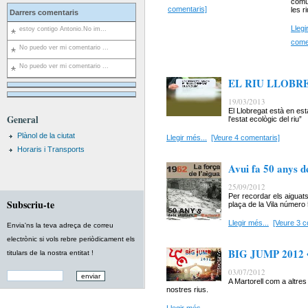
comun
comentaris]
les r
Darrers comentaris
Llegi
estoy contigo Antonio.No im...
come
No puedo ver mi comentario ...
No puedo ver mi comentario ...
EL RIU LLOBR
19/03/2013
El Llobregat està en esta
General
l'estat ecològic del riu”
Plànol de la ciutat
Llegir més...
[Veure 4 comentaris]
Horaris i Transports
Avui fa 50 anys d
25/09/2012
Per recordar els aiguat
Subscriu-te
plaça de la Vila número 
Llegir més...
[Veure 3 c
Envia'ns la teva adreça de correu
electrònic si vols rebre periòdicament els
BIG JUMP 2012
titulars de la nostra entitat !
03/07/2012
A Martorell com a altres
nostres rius.