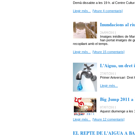
Demà dissabte a les 19 h. al Centre Cultura
Llegir més...
[Veure 4 comentaris]
Inundacions al ri
26/09/2011
Imatges inèdites de Mar
han portat imatges de g
recopilant amb el temps.
Llegir més...
[Veure 15 comentaris]
L'Aigua, un dret 
27/07/2011
Primer Aniversari Dret 
Llegir més...
Big Jump 2011 a 
07/07/2011
Aquest diumenge a les 1
Llegir més...
[Veure 12 comentaris]
EL REPTE DE L'AIGUA A BA