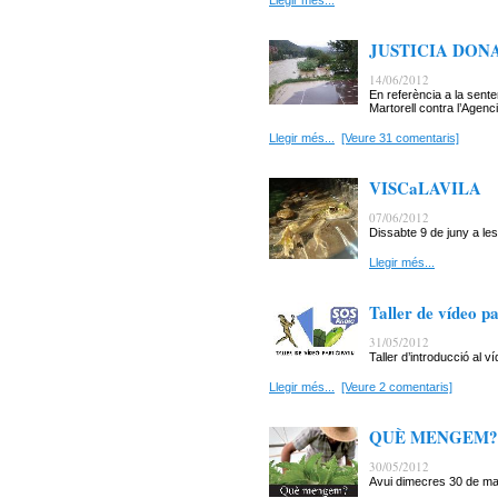
Llegir més...
JUSTICIA DON
14/06/2012
En referència a la sent
Martorell contra l’Agenc
Llegir més...
[Veure 31 comentaris]
VISCaLAVILA
07/06/2012
Dissabte 9 de juny a les
Llegir més...
Taller de vídeo pa
31/05/2012
Taller d’introducció al ví
Llegir més...
[Veure 2 comentaris]
QUÈ MENGEM?
30/05/2012
Avui dimecres 30 de mai