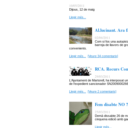
10/05/2011
Dijous, 12 de maig
Llegir més...
Al.lucinant. Ara 
02/04/2011
Com si fos una autopist
barreja de llavors de gr
convenients.
Llegir més...
[Veure 34 comentaris]
RCA. Recurs Cont
29/03/2011
L'Ajuntament de Martorell, ha interposat un
de l'expedient sancionador SN2009000266 de
Llegir més...
[Veure 2 comentaris]
Fem disabte NO 
25/03/2011
Demà dissabte 26 de mar
cinquena edició amb gan
Llegir més...