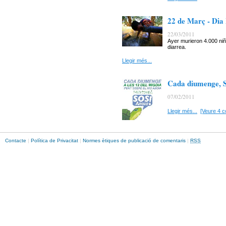
22 de Març - Dia
22/03/2011
Ayer murieron 4.000 ni
diarrea.
Llegir més...
Cada diumenge, SO
07/02/2011
Llegir més...
[Veure 4 c
Contacte
|
Política de Privacitat
|
Normes ètiques de publicació de comentaris
|
RSS