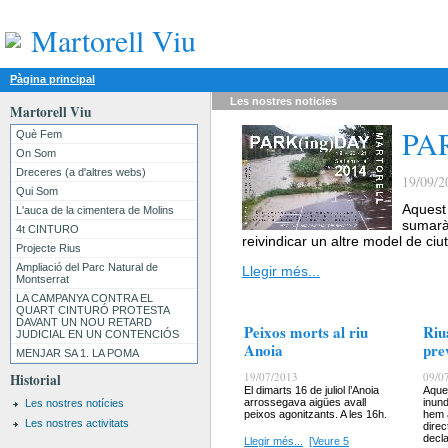
Martorell Viu
Pàgina principal
Les nostres
noticies
Martorell Viu
PA
Què Fem
On Som
Dreceres (a d'altres webs)
19/09/2
Qui Som
Aquest 
L'auca de la cimentera de Molins
sumarà
4t CINTURO
reivindicar un altre model de ciu
Projecte Rius
Ampliació del Parc Natural de
Llegir més...
Montserrat
LA CAMPANYA CONTRA EL
QUART CINTURÓ PROTESTA
DAVANT UN NOU RETARD
Peixos morts al riu
Riu
JUDICIAL EN UN CONTENCIÓS
Anoia
pre
MENJAR SA 1. LA POMA
19/07/2013
09/0
Historial
El dimarts 16 de juliol l’Anoia
Aque
arrossegava aigües avall
inund
Les nostres notícies
peixos agonitzants. A les 16h.
hem a
Les nostres activitats
direc
decl
Llegir més...
[Veure 5