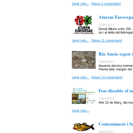
Llegir més...
[Veure 3 comentaris]
Aturem Eurovegas
27/05/2012
Demá dilluns a les 15h. 
riu i al delta del llobregat
Llegir més...
[Veure 11 comentaris]
Riu Anoia segan 
24/04/2012
Aquesta darrera setman
l’herba dels marges del 
Llegir més...
[Veure 14 comentaris]
Fem dissabte al ma
23/03/2012
Ahir 22 de Març, dia mun
Llegir més...
Contaminació i S
09/03/2012