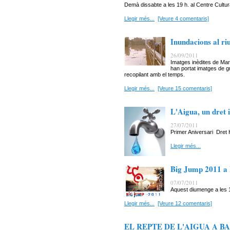
Demà dissabte a les 19 h. al Centre Cultura
Llegir més...
[Veure 4 comentaris]
Inundacions al ri
26/09/2011
Imatges inèdites de Mar
han portat imatges de g
recopilant amb el temps.
Llegir més...
[Veure 15 comentaris]
L'Aigua, un dret 
27/07/2011
Primer Aniversari Dret 
Llegir més...
Big Jump 2011 a 
07/07/2011
Aquest diumenge a les 1
Llegir més...
[Veure 12 comentaris]
EL REPTE DE L'AIGUA A BA