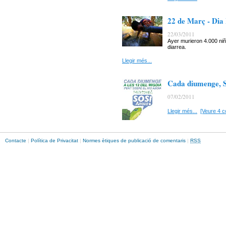
22 de Març - Dia
22/03/2011
Ayer murieron 4.000 ni
diarrea.
Llegir més...
Cada diumenge, SO
07/02/2011
Llegir més...
[Veure 4 c
Contacte
|
Política de Privacitat
|
Normes ètiques de publicació de comentaris
|
RSS