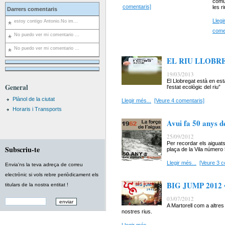
comun
comentaris]
les r
Darrers comentaris
Llegi
estoy contigo Antonio.No im...
come
No puedo ver mi comentario ...
No puedo ver mi comentario ...
EL RIU LLOBR
19/03/2013
El Llobregat està en esta
General
l'estat ecològic del riu”
Plànol de la ciutat
Llegir més...
[Veure 4 comentaris]
Horaris i Transports
Avui fa 50 anys d
25/09/2012
Per recordar els aiguat
Subscriu-te
plaça de la Vila número 
Llegir més...
[Veure 3 c
Envia'ns la teva adreça de correu
electrònic si vols rebre periòdicament els
BIG JUMP 2012
titulars de la nostra entitat !
03/07/2012
A Martorell com a altres
nostres rius.