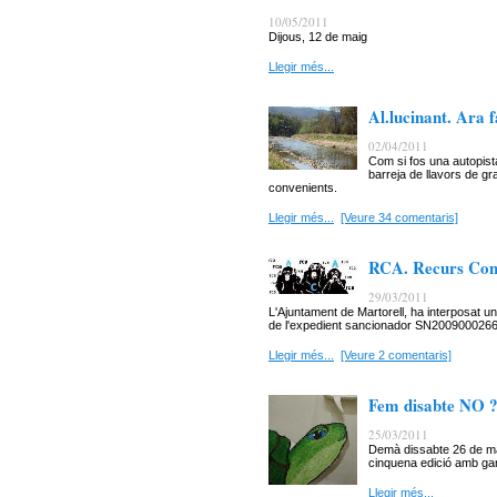
10/05/2011
Dijous, 12 de maig
Llegir més...
Al.lucinant. Ara 
02/04/2011
Com si fos una autopist
barreja de llavors de gr
convenients.
Llegir més...
[Veure 34 comentaris]
RCA. Recurs Cont
29/03/2011
L'Ajuntament de Martorell, ha interposat un
de l'expedient sancionador SN2009000266 de
Llegir més...
[Veure 2 comentaris]
Fem disabte NO 
25/03/2011
Demà dissabte 26 de mar
cinquena edició amb gan
Llegir més...