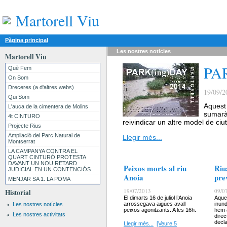
Martorell Viu
Pàgina principal
Les nostres
noticies
Martorell Viu
PA
Què Fem
On Som
Dreceres (a d'altres webs)
19/09/2
Qui Som
Aquest 
L'auca de la cimentera de Molins
sumarà
4t CINTURO
reivindicar un altre model de ciu
Projecte Rius
Ampliació del Parc Natural de
Llegir més...
Montserrat
LA CAMPANYA CONTRA EL
QUART CINTURÓ PROTESTA
DAVANT UN NOU RETARD
Peixos morts al riu
Riu
JUDICIAL EN UN CONTENCIÓS
Anoia
pre
MENJAR SA 1. LA POMA
19/07/2013
09/0
Historial
El dimarts 16 de juliol l’Anoia
Aque
arrossegava aigües avall
inund
Les nostres notícies
peixos agonitzants. A les 16h.
hem a
Les nostres activitats
direc
decl
Llegir més...
[Veure 5