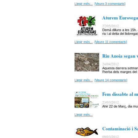
Llegir més...
[Veure 3 comentaris]
Aturem Eurovegas
27/05/2012
Demá dilluns a les 15h. 
riu i al delta del llobregat
Llegir més...
[Veure 11 comentaris]
Riu Anoia segan 
24/04/2012
Aquesta darrera setman
l’herba dels marges del 
Llegir més...
[Veure 14 comentaris]
Fem dissabte al ma
23/03/2012
Ahir 22 de Març, dia mun
Llegir més...
Contaminació i S
09/03/2012