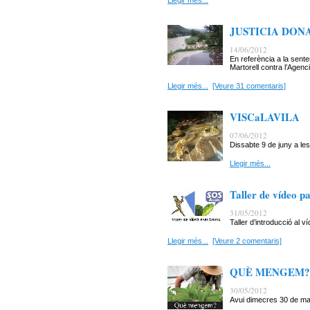
Llegir més...
JUSTICIA DON
14/06/2012
En referència a la sent
Martorell contra l’Agenc
Llegir més...
[Veure 31 comentaris]
VISCaLAVILA
07/06/2012
Dissabte 9 de juny a les
Llegir més...
Taller de vídeo pa
31/05/2012
Taller d’introducció al ví
Llegir més...
[Veure 2 comentaris]
QUÈ MENGEM?
30/05/2012
Avui dimecres 30 de mai