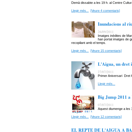
Demà dissabte a les 19 h. al Centre Cultura
Llegir més...
[Veure 4 comentaris]
Inundacions al ri
26/09/2011
Imatges inèdites de Mar
han portat imatges de g
recopilant amb el temps.
Llegir més...
[Veure 15 comentaris]
L'Aigua, un dret 
27/07/2011
Primer Aniversari Dret 
Llegir més...
Big Jump 2011 a 
07/07/2011
Aquest diumenge a les 1
Llegir més...
[Veure 12 comentaris]
EL REPTE DE L'AIGUA A BA