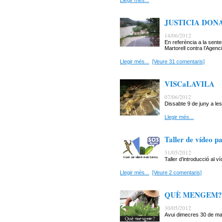
Llegir més...
JUSTICIA DON
14/06/2012
En referència a la sent
Martorell contra l’Agenc
Llegir més...
[Veure 31 comentaris]
VISCaLAVILA
07/06/2012
Dissabte 9 de juny a les
Llegir més...
Taller de vídeo pa
31/05/2012
Taller d’introducció al ví
Llegir més...
[Veure 2 comentaris]
QUÈ MENGEM?
30/05/2012
Avui dimecres 30 de mai