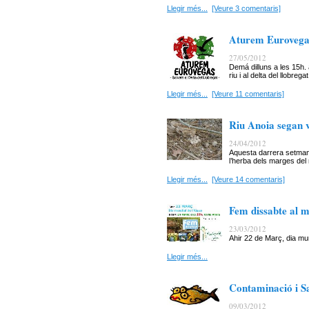
Llegir més...
[Veure 3 comentaris]
Aturem Eurovegas
27/05/2012
Demá dilluns a les 15h. 
riu i al delta del llobregat
Llegir més...
[Veure 11 comentaris]
Riu Anoia segan 
24/04/2012
Aquesta darrera setman
l’herba dels marges del 
Llegir més...
[Veure 14 comentaris]
Fem dissabte al ma
23/03/2012
Ahir 22 de Març, dia mun
Llegir més...
Contaminació i S
09/03/2012