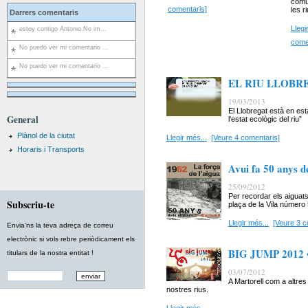
comun
comentaris]
les r
Darrers comentaris
Llegi
estoy contigo Antonio.No im...
come
No puedo ver mi comentario ...
No puedo ver mi comentario ...
EL RIU LLOBR
19/03/2013
El Llobregat està en esta
General
l'estat ecològic del riu”
Plànol de la ciutat
Llegir més...
[Veure 4 comentaris]
Horaris i Transports
Avui fa 50 anys d
25/09/2012
Per recordar els aiguat
Subscriu-te
plaça de la Vila número 
Llegir més...
[Veure 3 c
Envia'ns la teva adreça de correu
electrònic si vols rebre periòdicament els
BIG JUMP 2012
titulars de la nostra entitat !
03/07/2012
A Martorell com a altres
nostres rius.