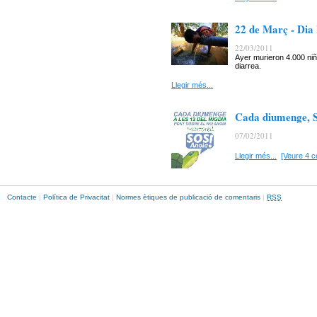
22 de Març - Dia
22/03/2011
Ayer murieron 4.000 ni
diarrea.
Llegir més...
Cada diumenge, SO
07/02/2011
Llegir més...
[Veure 4 c
Contacte
|
Política de Privacitat
|
Normes ètiques de publicació de comentaris
|
RSS