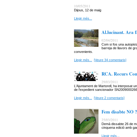
10/05/2011
Dijous, 12 de maig
Llegir més...
Al.lucinant. Ara 
02/04/2011
Com si fos una autopist
barreja de llavors de gr
convenients.
Llegir més...
[Veure 34 comentaris]
RCA. Recurs Cont
29/03/2011
L'Ajuntament de Martorell, ha interposat un
de l'expedient sancionador SN2009000266 de
Llegir més...
[Veure 2 comentaris]
Fem disabte NO 
25/03/2011
Demà dissabte 26 de mar
cinquena edició amb gan
Llegir més...