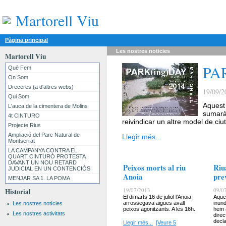
Martorell Viu
Pàgina principal
Les nostres
noticies
Martorell Viu
PA
Què Fem
On Som
Dreceres (a d'altres webs)
19/09/2
Qui Som
Aquest 
L'auca de la cimentera de Molins
sumarà
4t CINTURO
reivindicar un altre model de ciu
Projecte Rius
Ampliació del Parc Natural de
Llegir més...
Montserrat
LA CAMPANYA CONTRA EL
QUART CINTURÓ PROTESTA
DAVANT UN NOU RETARD
Peixos morts al riu
Riu
JUDICIAL EN UN CONTENCIÓS
Anoia
pre
MENJAR SA 1. LA POMA
19/07/2013
09/0
Historial
El dimarts 16 de juliol l’Anoia
Aque
arrossegava aigües avall
inund
Les nostres notícies
peixos agonitzants. A les 16h.
hem a
Les nostres activitats
direc
decl
Llegir més...
[Veure 5