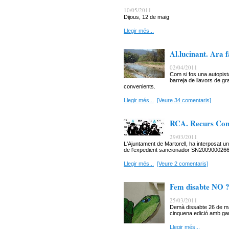
10/05/2011
Dijous, 12 de maig
Llegir més...
Al.lucinant. Ara 
02/04/2011
Com si fos una autopist
barreja de llavors de gr
convenients.
Llegir més...
[Veure 34 comentaris]
RCA. Recurs Cont
29/03/2011
L'Ajuntament de Martorell, ha interposat un
de l'expedient sancionador SN2009000266 de
Llegir més...
[Veure 2 comentaris]
Fem disabte NO 
25/03/2011
Demà dissabte 26 de mar
cinquena edició amb gan
Llegir més...