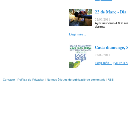
22 de Març - Dia
22/03/2011
Ayer murieron 4.000 ni
diarrea.
Llegir més...
Cada diumenge, SO
07/02/2011
Llegir més...
[Veure 4 c
Contacte
|
Política de Privacitat
|
Normes ètiques de publicació de comentaris
|
RSS