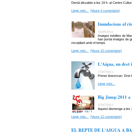
Demà dissabte a les 19 h. al Centre Cultura
Llegir més...
[Veure 4 comentaris]
Inundacions al ri
26/09/2011
Imatges inèdites de Mar
han portat imatges de g
recopilant amb el temps.
Llegir més...
[Veure 15 comentaris]
L'Aigua, un dret 
27/07/2011
Primer Aniversari Dret 
Llegir més...
Big Jump 2011 a 
07/07/2011
Aquest diumenge a les 1
Llegir més...
[Veure 12 comentaris]
EL REPTE DE L'AIGUA A BA