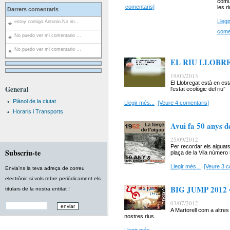
comun
comentaris]
les r
Darrers comentaris
Llegi
estoy contigo Antonio.No im...
come
No puedo ver mi comentario ...
No puedo ver mi comentario ...
EL RIU LLOBR
19/03/2013
El Llobregat està en esta
General
l'estat ecològic del riu”
Plànol de la ciutat
Llegir més...
[Veure 4 comentaris]
Horaris i Transports
Avui fa 50 anys d
25/09/2012
Per recordar els aiguat
Subscriu-te
plaça de la Vila número 
Llegir més...
[Veure 3 c
Envia'ns la teva adreça de correu
electrònic si vols rebre periòdicament els
BIG JUMP 2012
titulars de la nostra entitat !
03/07/2012
A Martorell com a altres
nostres rius.