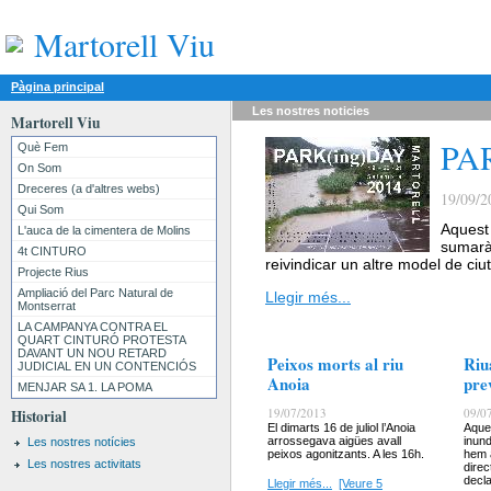
Martorell Viu
Pàgina principal
Les nostres
noticies
Martorell Viu
PA
Què Fem
On Som
Dreceres (a d'altres webs)
19/09/2
Qui Som
Aquest 
L'auca de la cimentera de Molins
sumarà
4t CINTURO
reivindicar un altre model de ciu
Projecte Rius
Ampliació del Parc Natural de
Llegir més...
Montserrat
LA CAMPANYA CONTRA EL
QUART CINTURÓ PROTESTA
DAVANT UN NOU RETARD
Peixos morts al riu
Riu
JUDICIAL EN UN CONTENCIÓS
Anoia
pre
MENJAR SA 1. LA POMA
19/07/2013
09/0
Historial
El dimarts 16 de juliol l’Anoia
Aque
arrossegava aigües avall
inund
Les nostres notícies
peixos agonitzants. A les 16h.
hem a
Les nostres activitats
direc
decl
Llegir més...
[Veure 5