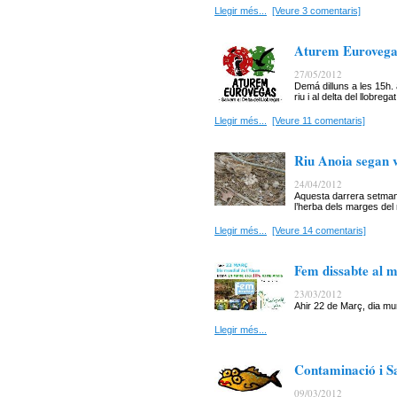
Llegir més...
[Veure 3 comentaris]
Aturem Eurovegas
27/05/2012
Demá dilluns a les 15h. 
riu i al delta del llobregat
Llegir més...
[Veure 11 comentaris]
Riu Anoia segan 
24/04/2012
Aquesta darrera setman
l’herba dels marges del 
Llegir més...
[Veure 14 comentaris]
Fem dissabte al ma
23/03/2012
Ahir 22 de Març, dia mun
Llegir més...
Contaminació i S
09/03/2012