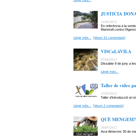
Llegir més...
JUSTICIA DON
14/06/2012
En referència a la sent
Martorell contra l’Agenc
Llegir més...
[Veure 31 comentaris]
VISCaLAVILA
07/06/2012
Dissabte 9 de juny a les
Llegir més...
Taller de vídeo pa
31/05/2012
Taller d’introducció al ví
Llegir més...
[Veure 2 comentaris]
QUÈ MENGEM?
30/05/2012
Avui dimecres 30 de mai