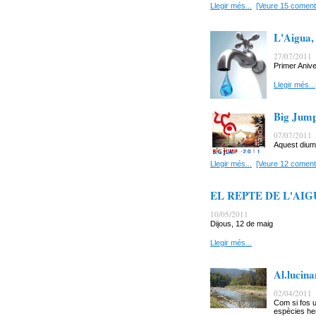
Llegir més...
[Veure 15 coment
L'Aigua,
27/07/2011
Primer Anive
Llegir més...
Big Jump
07/07/2011
Aquest diume
Llegir més...
[Veure 12 coment
EL REPTE DE L'AIGU
10/05/2011
Dijous, 12 de maig
Llegir més...
Al.lucin
02/04/2011
Com si fos u
espècies he