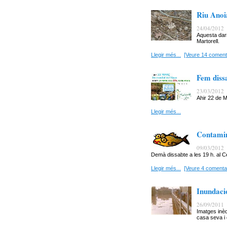
Riu Anoi
24/04/2012
Aquesta dar
Martorell.
Llegir més...
[Veure 14 coment
Fem dissa
23/03/2012
Ahir 22 de M
Llegir més...
Contamin
09/03/2012
Demà dissabte a les 19 h. al Ce
Llegir més...
[Veure 4 comentar
Inundaci
26/09/2011
Imatges inèd
casa seva i 