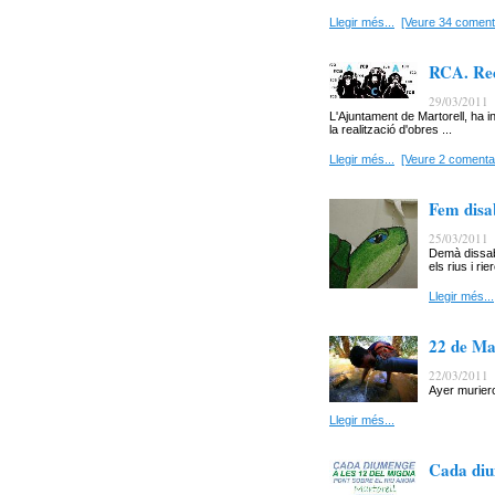
Llegir més...
[Veure 34 coment
RCA. Rec
29/03/2011
L'Ajuntament de Martorell, ha 
la realització d'obres ...
Llegir més...
[Veure 2 comentar
Fem disa
25/03/2011
Demà dissabt
els rius i ri
Llegir més...
22 de Ma
22/03/2011
Ayer murier
Llegir més...
Cada diu