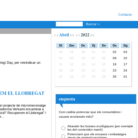
Contacte
Buscar >
Abril
2022
Dl
Dm
Dc
Dj
Dv
Ds
Dg
28
29
30
31
01
02
03
04
05
06
07
08
09
10
ng) Day, per reivindicar un
11
12
13
14
15
16
17
18
19
20
21
22
23
24
25
26
27
28
29
30
01
EM EL LLOBREGAT
enquesta
n projecte de micromecenatge
lataforma Verkami encaminat a
Com caldria potenciar que els consumidors i
sició" Recuperem el Llobregat" i
e...
usuaris reciclessim més?
Abaratin les bosses ecològiques (per exemple
les del contenidor marró)
Potenciant que els envasos i embalatges
siguin de material reciclatge