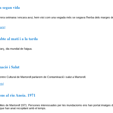
a segan vida
rera setmana i encara avui, hem vist com una vegada més se segava l’herba dels marges del
aris]
bte al matí i a la tarda
arç, dia mundial de l'aigua.
ació i Salut
ntre Cultural de Martorell parlarem de Contaminació i salut a Martorell.
is]
ons al riu Anoia. 1971
ites de Martorell 1971. Persones interessades per les inundacioms ens han portat imatges d
que han anat recopilant amb el temps.