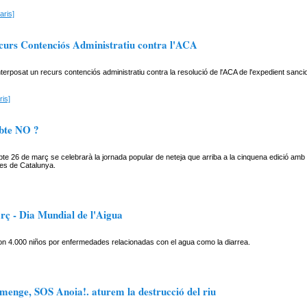
aris]
urs Contenciós Administratiu contra l'ACA
interposat un recurs contenciós administratiu contra la resolució de l'ACA de l'expedient sa
is]
bte NO ?
e 26 de març se celebrarà la jornada popular de neteja que arriba a la cinquena edició amb
eres de Catalunya.
rç - Dia Mundial de l'Aigua
on 4.000 niños por enfermedades relacionadas con el agua como la diarrea.
menge, SOS Anoia!. aturem la destrucció del riu