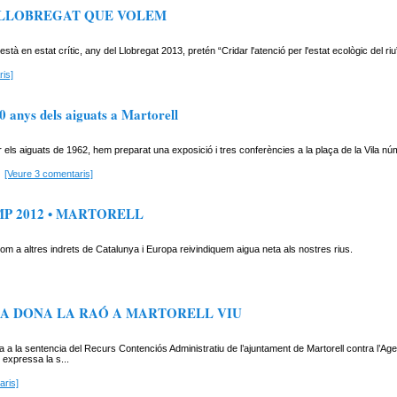
 LLOBREGAT QUE VOLEM
està en estat crític, any del Llobregat 2013, pretén “Cridar l'atenció per l'estat ecològic del riu
is]
0 anys dels aiguats a Martorell
 els aiguats de 1962, hem preparat una exposició i tres conferències a la plaça de la Vila nú
[Veure 3 comentaris]
MP 2012 • MARTORELL
com a altres indrets de Catalunya i Europa reivindiquem aigua neta als nostres rius.
IA DONA LA RAÓ A MARTORELL VIU
a a la sentencia del Recurs Contenciós Administratiu de l’ajuntament de Martorell contra l’Ag
 expressa la s...
aris]