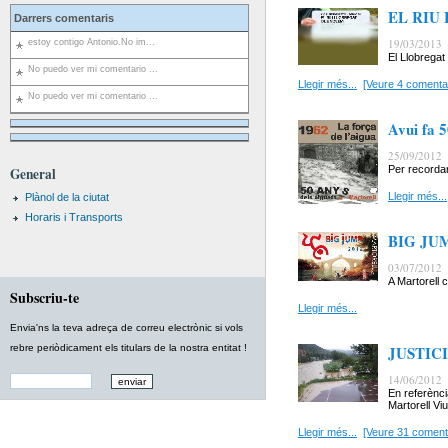
EL RIU
Darrers comentaris
19/03/2013
estoy contigo Antonio.No im...
El Llobregat 
No puedo ver mi comentario ...
Llegir més...
[Veure 4 comentar
No puedo ver mi comentario ...
Avui fa 5
25/09/2012
Per recordar
General
Llegir més...
Plànol de la ciutat
Horaris i Transports
BIG JU
03/07/2012
A Martorell 
Subscriu-te
Llegir més...
Envia'ns la teva adreça de correu electrònic si vols
rebre periòdicament els titulars de la nostra entitat !
JUSTIC
14/06/2012
En referènci
Martorell Viu
Llegir més...
[Veure 31 coment