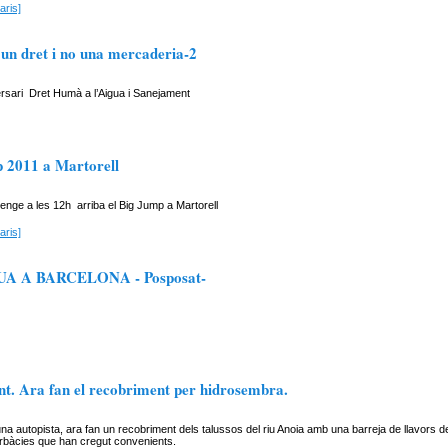
aris]
 un dret i no una mercaderia-2
rsari Dret Humà a l’Aigua i Sanejament
 2011 a Martorell
nge a les 12h arriba el Big Jump a Martorell
aris]
A A BARCELONA - Posposat-
ant. Ara fan el recobriment per hidrosembra.
na autopista, ara fan un recobriment dels talussos del riu Anoia amb una barreja de llavors de
rbàcies que han cregut convenients.