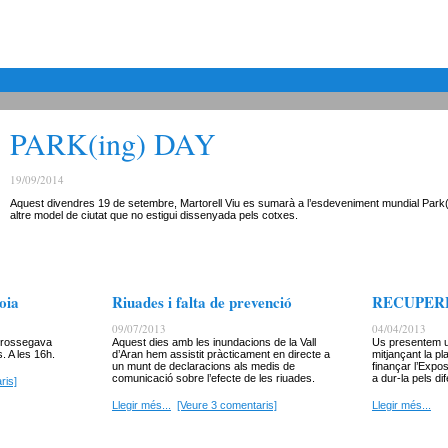
PARK(ing) DAY
19/09/2014
Aquest divendres 19 de setembre, Martorell Viu es sumarà a l’esdeveniment mundial Park(i
altre model de ciutat que no estigui dissenyada pels cotxes.
oia
Riuades i falta de prevenció
RECUPER
09/07/2013
04/04/2013
 arrossegava
Aquest dies amb les inundacions de la Vall
Us presentem u
. A les 16h.
d’Aran hem assistit pràcticament en directe a
mitjançant la p
un munt de declaracions als medis de
finançar l’Expo
comunicació sobre l’efecte de les riuades.
a dur-la pels dif
ris]
Llegir més...
[Veure 3 comentaris]
Llegir més...