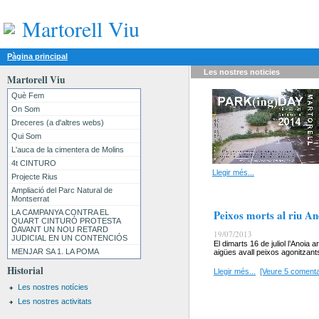
Martorell Viu
Pàgina principal
Les nostres
noticies
Martorell Viu
Què Fem
On Som
Dreceres (a d'altres webs)
Qui Som
L'auca de la cimentera de Molins
4t CINTURO
Llegir més...
Projecte Rius
Ampliació del Parc Natural de
Montserrat
Peixos morts al riu An
LA CAMPANYA CONTRA EL
QUART CINTURÓ PROTESTA
DAVANT UN NOU RETARD
19/07/2013
JUDICIAL EN UN CONTENCIÓS
El dimarts 16 de juliol l’Anoia
MENJAR SA 1. LA POMA
aigües avall peixos agonitzants
Historial
Llegir més...
[Veure 5 comenta
Les nostres notícies
Les nostres activitats