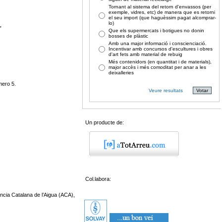
Tornant al sistema del retorn d'envassos (per
exemple, vidres, etc) de manera que es retorni
el seu import (que haguèssim pagat alcomprar-
lo)
”
Que els supermercats i botigues no donin
bosses de plàstic
Amb una major informació i conscienciació.
Incentivar amb concursos d'escultures i obres
d'art fets amb material de rebuig
Més contenidors (en quantitat i de materials),
major accès i més comoditat per anar a les
deixalleries
mero 5.
Veure resultats
Un producte de:
Col.labora:
encia Catalana de l’Aigua (ACA),