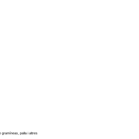
 gramíneas, palla i altres