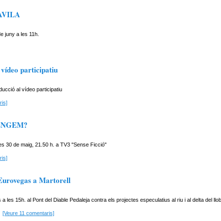
AVILA
e juny a les 11h.
 vídeo participatiu
oducció al vídeo participatiu
is]
ENGEM?
es 30 de maig, 21.50 h. a TV3 "Sense Ficció"
is]
urovegas a Martorell
a les 15h. al Pont del Diable Pedaleja contra els projectes especulatius al riu i al delta del llo
[Veure 11 comentaris]