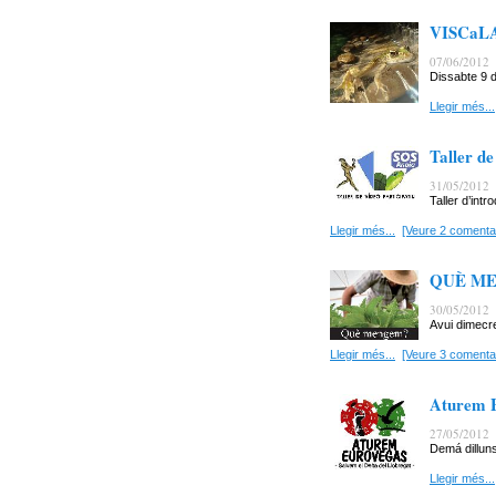
VISCaL
07/06/2012
Dissabte 9 d
Llegir més...
Taller de
31/05/2012
Taller d’intr
Llegir més...
[Veure 2 comentar
QUÈ M
30/05/2012
Avui dimecr
Llegir més...
[Veure 3 comentar
Aturem E
27/05/2012
Demá dilluns 
Llegir més...