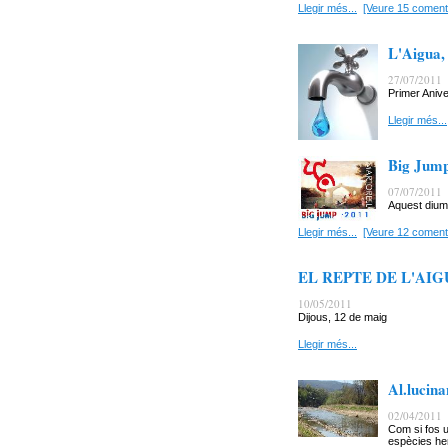
Llegir més...
[Veure 15 coment
L'Aigua,
27/07/2011
Primer Anive
Llegir més...
Big Jump
07/07/2011
Aquest diume
Llegir més...
[Veure 12 coment
EL REPTE DE L'AIGU
10/05/2011
Dijous, 12 de maig
Llegir més...
Al.lucin
02/04/2011
Com si fos u
espècies he