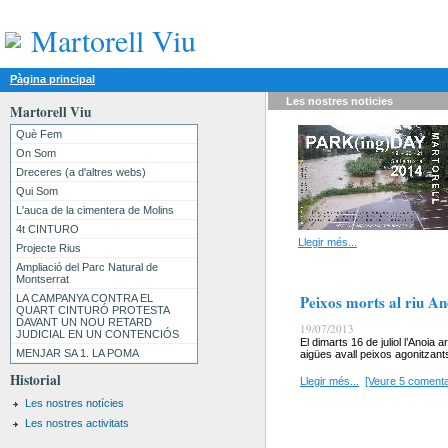
Martorell Viu
Pàgina principal
Les nostres
noticies
Martorell Viu
Què Fem
On Som
Dreceres (a d'altres webs)
Qui Som
L'auca de la cimentera de Molins
4t CINTURO
Llegir més...
Projecte Rius
Ampliació del Parc Natural de
Montserrat
Peixos morts al riu An
LA CAMPANYA CONTRA EL
QUART CINTURÓ PROTESTA
DAVANT UN NOU RETARD
19/07/2013
JUDICIAL EN UN CONTENCIÓS
El dimarts 16 de juliol l’Anoia
MENJAR SA 1. LA POMA
aigües avall peixos agonitzants
Historial
Llegir més...
[Veure 5 comenta
Les nostres notícies
Les nostres activitats