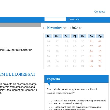
Contacte
Buscar >
Novembre
2026
Dl
Dm
Dc
Dj
Dv
Ds
Dg
26
27
28
29
30
31
01
02
03
04
05
06
07
08
ng) Day, per reivindicar un
09
10
11
12
13
14
15
16
17
18
19
20
21
22
23
24
25
26
27
28
29
30
01
02
03
04
05
06
EM EL LLOBREGAT
enquesta
n projecte de micromecenatge
lataforma Verkami encaminat a
Com caldria potenciar que els consumidors i
sició" Recuperem el Llobregat" i
e...
usuaris reciclessim més?
Abaratin les bosses ecològiques (per exemple
les del contenidor marró)
Potenciant que els envasos i embalatges
siguin de material reciclatge