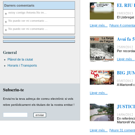
EL RIU
Darrers comentaris
19/03/2013
estoy contigo Antonio.No im...
El Llobregat 
No puedo ver mi comentario ...
Llegir més...
[Veure 4 comentar
No puedo ver mi comentario ...
Avui fa 5
25/09/2012
Per recordar
General
Llegir més...
Plànol de la ciutat
Horaris i Transports
BIG JU
03/07/2012
A Martorell 
Subscriu-te
Llegir més...
Envia'ns la teva adreça de correu electrònic si vols
rebre periòdicament els titulars de la nostra entitat !
JUSTIC
14/06/2012
En referènci
Martorell Viu
Llegir més...
[Veure 31 coment