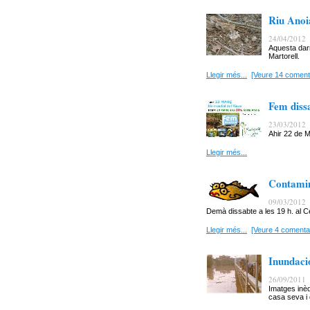
Riu Anoi
24/04/2012
Aquesta dar
Martorell.
Llegir més...
[Veure 14 coment
Fem dissa
23/03/2012
Ahir 22 de M
Llegir més...
Contamin
09/03/2012
Demà dissabte a les 19 h. al Ce
Llegir més...
[Veure 4 comentar
Inundaci
26/09/2011
Imatges inèd
casa seva i 