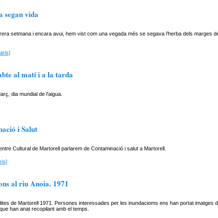
a segan vida
rera setmana i encara avui, hem vist com una vegada més se segava l’herba dels marges del
aris]
bte al matí i a la tarda
arç, dia mundial de l'aigua.
ació i Salut
ntre Cultural de Martorell parlarem de Contaminació i salut a Martorell.
is]
ons al riu Anoia. 1971
ites de Martorell 1971. Persones interessades per les inundacioms ens han portat imatges d
que han anat recopilant amb el temps.