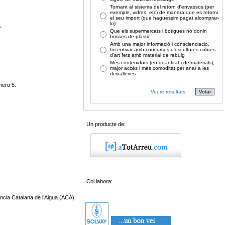
Tornant al sistema del retorn d'envassos (per
exemple, vidres, etc) de manera que es retorni
el seu import (que haguèssim pagat alcomprar-
lo)
”
Que els supermercats i botigues no donin
bosses de plàstic
Amb una major informació i conscienciació.
Incentivar amb concursos d'escultures i obres
d'art fets amb material de rebuig
Més contenidors (en quantitat i de materials),
major accès i més comoditat per anar a les
deixalleries
mero 5.
Veure resultats
Un producte de:
Col.labora:
encia Catalana de l’Aigua (ACA),