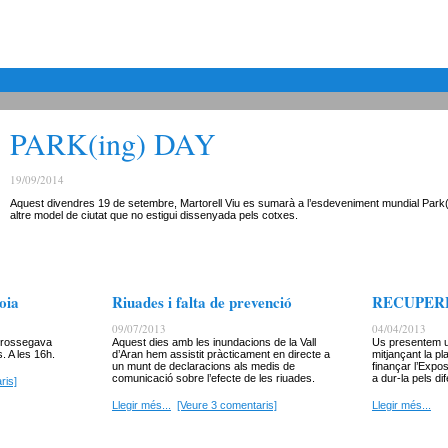
PARK(ing) DAY
19/09/2014
Aquest divendres 19 de setembre, Martorell Viu es sumarà a l’esdeveniment mundial Park(i
altre model de ciutat que no estigui dissenyada pels cotxes.
oia
Riuades i falta de prevenció
RECUPER
09/07/2013
04/04/2013
 arrossegava
Aquest dies amb les inundacions de la Vall
Us presentem u
. A les 16h.
d’Aran hem assistit pràcticament en directe a
mitjançant la p
un munt de declaracions als medis de
finançar l’Expo
comunicació sobre l’efecte de les riuades.
a dur-la pels dif
ris]
Llegir més...
[Veure 3 comentaris]
Llegir més...