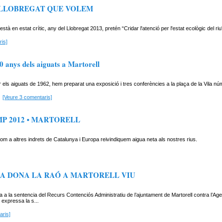
 LLOBREGAT QUE VOLEM
està en estat crític, any del Llobregat 2013, pretén “Cridar l'atenció per l'estat ecològic del riu
is]
0 anys dels aiguats a Martorell
 els aiguats de 1962, hem preparat una exposició i tres conferències a la plaça de la Vila nú
[Veure 3 comentaris]
MP 2012 • MARTORELL
com a altres indrets de Catalunya i Europa reivindiquem aigua neta als nostres rius.
IA DONA LA RAÓ A MARTORELL VIU
a a la sentencia del Recurs Contenciós Administratiu de l’ajuntament de Martorell contra l’Ag
 expressa la s...
aris]