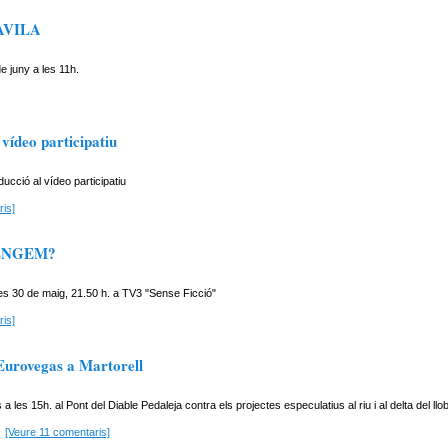
AVILA
e juny a les 11h.
 vídeo participatiu
oducció al vídeo participatiu
is]
ENGEM?
es 30 de maig, 21.50 h. a TV3 "Sense Ficció"
is]
urovegas a Martorell
a les 15h. al Pont del Diable Pedaleja contra els projectes especulatius al riu i al delta del llo
[Veure 11 comentaris]