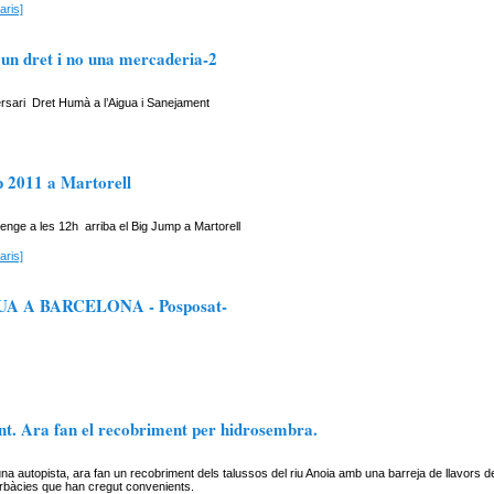
aris]
 un dret i no una mercaderia-2
rsari Dret Humà a l’Aigua i Sanejament
 2011 a Martorell
nge a les 12h arriba el Big Jump a Martorell
aris]
A A BARCELONA - Posposat-
ant. Ara fan el recobriment per hidrosembra.
na autopista, ara fan un recobriment dels talussos del riu Anoia amb una barreja de llavors de
rbàcies que han cregut convenients.