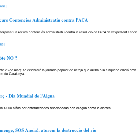
aris]
urs Contenciós Administratiu contra l'ACA
interposat un recurs contenciós administratiu contra la resolució de l'ACA de l'expedient sa
is]
bte NO ?
e 26 de març se celebrarà la jornada popular de neteja que arriba a la cinquena edició amb
eres de Catalunya.
rç - Dia Mundial de l'Aigua
on 4.000 niños por enfermedades relacionadas con el agua como la diarrea.
menge, SOS Anoia!. aturem la destrucció del riu