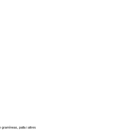
 gramíneas, palla i altres