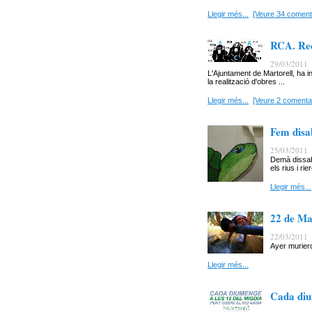
Llegir més...
[Veure 34 coment
RCA. Rec
29/03/2011
L'Ajuntament de Martorell, ha 
la realització d'obres ...
Llegir més...
[Veure 2 comentar
Fem disa
25/03/2011
Demà dissabt
els rius i ri
Llegir més...
22 de Ma
22/03/2011
Ayer murier
Llegir més...
Cada diu