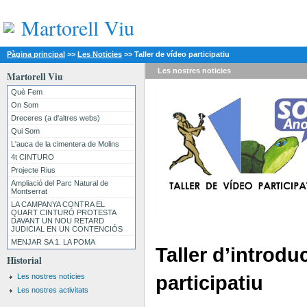
Martorell Viu
Pàgina principal
>>
Les Noticies
>>
Taller de vídeo participatiu
Les nostres
noticies
Martorell Viu
Què Fem
On Som
Dreceres (a d'altres webs)
Qui Som
L'auca de la cimentera de Molins
4t CINTURO
Projecte Rius
Ampliació del Parc Natural de
Montserrat
LA CAMPANYA CONTRA EL
QUART CINTURÓ PROTESTA
DAVANT UN NOU RETARD
JUDICIAL EN UN CONTENCIÓS
MENJAR SA 1. LA POMA
Taller d’introdu
Historial
participatiu
Les nostres notícies
Les nostres activitats