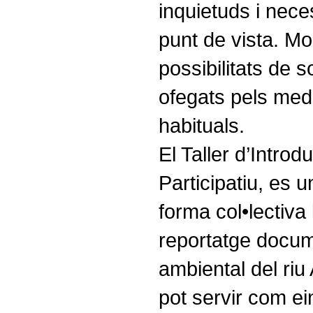
inquietuds i nece
punt de vista. M
possibilitats de so
ofegats pels med
habituals.
El Taller d’Introd
Participatiu, es u
forma col•lectiva
reportatge docume
ambiental del riu
pot servir com e