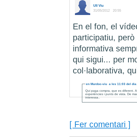
Ull Viu
31/05/2012
20:55
En el fon, el víd
participatiu, però
informativa sempre
qui sigui... per m
col·laborativa, qu
en
Murdoc-viu
a les
11:03
del di
Qui paga compra, que es diferent. 
experiències i punts de vista. De m
interessa..
[ Fer comentari ]