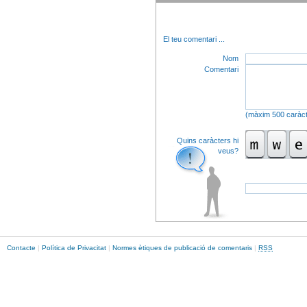
El teu comentari
...
Nom
Comentari
(màxim 500 caràct
Quins caràcters hi
veus?
Contacte
|
Política de Privacitat
|
Normes ètiques de publicació de comentaris
|
RSS