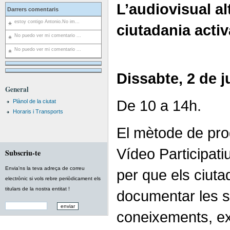
L’audiovisual al
Darrers comentaris
estoy contigo Antonio.No im...
ciutadania activ
No puedo ver mi comentario ...
No puedo ver mi comentario ...
Dissabte, 2 de j
General
De 10 a 14h.
Plànol de la ciutat
Horaris i Transports
El mètode de pro
Vídeo Participatiu
Subscriu-te
Envia'ns la teva adreça de correu
per que els ciut
electrònic si vols rebre periòdicament els
titulars de la nostra entitat !
documentar les s
coneixements, ex