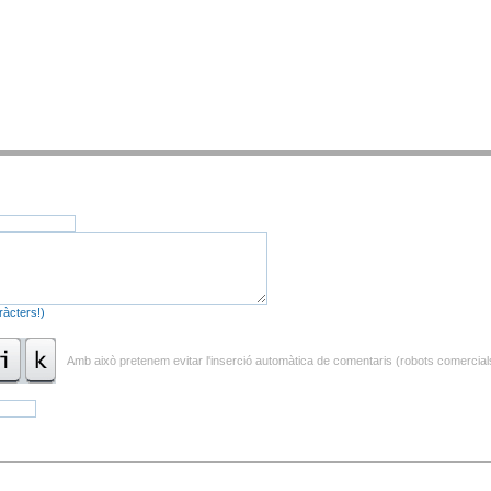
àcters!)
Amb això pretenem evitar l'inserció automàtica de comentaris (robots comercials