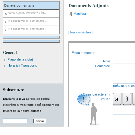
Documents Adjunts
Darrers comentaris
estoy contigo Antonio.No im...
Manifest
No puedo ver mi comentario ...
No puedo ver mi comentario ...
[ Fer comentari ]
General
El teu comentari
...
Plànol de la ciutat
Nom
Horaris i Transports
Comentari
(màxim 500 car
Subscriu-te
Quins caràcters hi
Envia'ns la teva adreça de correu
veus?
electrònic si vols rebre periòdicament els
titulars de la nostra entitat !