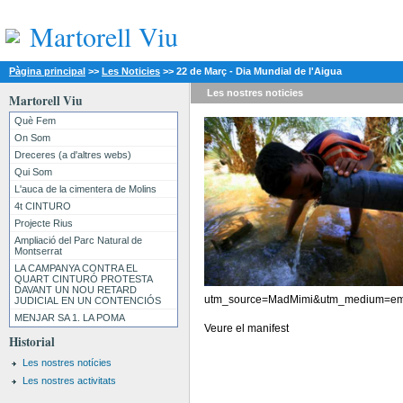
Martorell Viu
Pàgina principal
>>
Les Noticies
>>
22 de Març - Dia Mundial de l'Aigua
Les nostres
noticies
Martorell Viu
Què Fem
On Som
Dreceres (a d'altres webs)
Qui Som
L'auca de la cimentera de Molins
4t CINTURO
Projecte Rius
Ampliació del Parc Natural de
Montserrat
LA CAMPANYA CONTRA EL
QUART CINTURÓ PROTESTA
DAVANT UN NOU RETARD
utm_source=MadMimi&utm_medium=em
JUDICIAL EN UN CONTENCIÓS
MENJAR SA 1. LA POMA
Veure el manifest
Historial
Les nostres notícies
Les nostres activitats