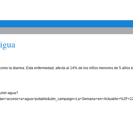
Aigua
omo la diarrea. Esta enfermedad, afecta al 14% de los niños menores de 5 años en
sumir-agua?
tan+acceso+a+agua+potable&utm_campaign=La+Semana+en+Actuable+%2F+2