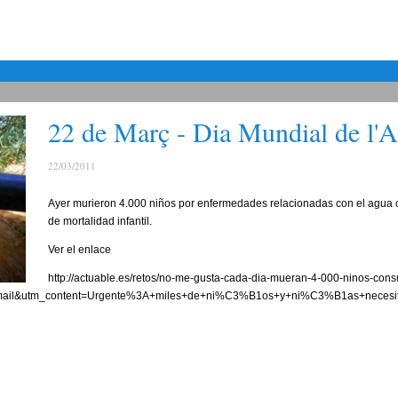
22 de Març - Dia Mundial de l'
22/03/2011
Ayer murieron 4.000 niños por enfermedades relacionadas con el agua c
de mortalidad infantil.
Ver el enlace
http://actuable.es/retos/no-me-gusta-cada-dia-mueran-4-000-ninos-con
ail&utm_content=Urgente%3A+miles+de+ni%C3%B1os+y+ni%C3%B1as+necesi