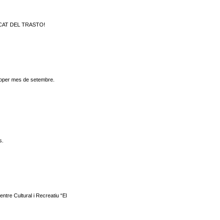
MERCAT DEL TRASTO!
proper mes de setembre.
s.
ntre Cultural i Recreatiu “El