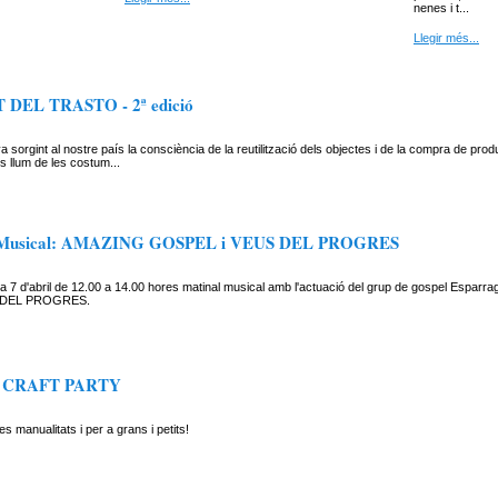
nenes i t...
Llegir més...
DEL TRASTO - 2ª edició
a sorgint al nostre país la consciència de la reutilització dels objectes i de la compra de pro
 llum de les costum...
 Musical: AMAZING GOSPEL i VEUS DEL PROGRES
a 7 d'abril de 12.00 a 14.00 hores matinal musical amb l'actuació del grup de gospel Espa
S DEL PROGRES.
CRAFT PARTY
es manualitats i per a grans i petits!