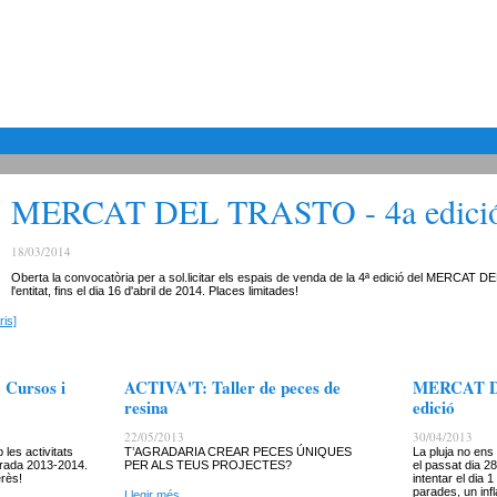
MERCAT DEL TRASTO - 4a edici
18/03/2014
Oberta la convocatòria per a sol.licitar els espais de venda de la 4ª edició del MERCAT 
l'entitat, fins el dia 16 d'abril de 2014. Places limitades!
is]
Cursos i
ACTIVA'T: Taller de peces de
MERCAT D
resina
edició
22/05/2013
30/04/2013
es activitats
T’AGRADARIA CREAR PECES ÚNIQUES
La pluja no ens
orada 2013-2014.
PER ALS TEUS PROJECTES?
el passat dia 28
erès!
intentar el dia 
parades, un infl
Llegir més...