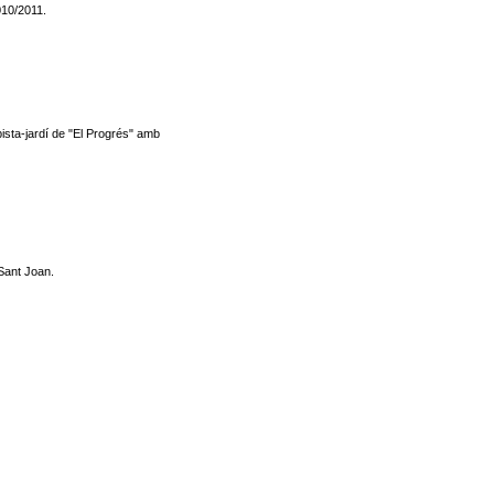
010/2011.
ista-jardí de "El Progrés" amb
 Sant Joan.