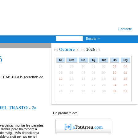
Contacte
Buscar >
Octubre
2026
ó
Dl
Dm
Dc
Dj
Dv
Ds
Dg
28
29
30
01
02
03
04
05
06
07
08
09
10
11
DEL TRASTO a la secretaria de
12
13
14
15
16
17
18
19
20
21
22
23
24
25
26
27
28
29
30
31
01
EL TRASTO - 2a
Un producte de:
 va deixar montar les parades
 d'abril, pero ho tornem a
1 de maig!! Més de seixanta
able gratuït per als nens i