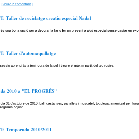
[Veure 2 comentaris]
 Taller de reciclatge creatiu especial Nadal
e és una bona opció per a decorar la llar o fer un present a algú especial sense gastar en exc
: Taller d'automaquillatge
essió aprendrás a tenir cura de la pell i treure el màxim partit del teu rostre.
ada 2010 a "EL PROGRÉS"
dia 31 d'octubre de 2010, ball, castanyes, panallets i moscatell, tot plegat amenitzat per l
programa adjunt.
T: Temporada 2010/2011