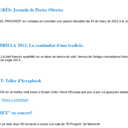
RÉS: Jornada de Portes Obertes
iu “EL PROGRES” es complau en convidar-vos aquest dissabte dia 24 de març de 2012 a la J
ILLA 2012: La continuïtat d'una tradició.
 (del francès quadrille) es un tipus de dansa de saló, hereva de l’antiga contradansa franc
de segle XIX fi...
: Taller d'Scrapbook
 es un hobby molt estes a Estats Units i Nord d’Europa que poc a poc va guanyant adeptes
[Veure 1 comentari]
REX" en concert!
ye dels anys 60 tornaran a sonar a la sala de “El Progrés” de Martorell.