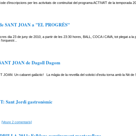
íode d’inscripcions per les activitats de continuïtat del programa ACTIVA’T de la temporada 2
a de SANT JOAN a "EL PROGRÉS"
res dia 23 de juny de 2010, a partir de les 23:30 hores, BALL, COCA i CAVA, tot plegat a la p
 l’orquestr...
SANT JOAN de Dagoll Dagom
JOAN: Un cabaret galàctic! La màgia de la revetlla del solstici d’estiu torna amb la Nit de
: Sant Jordi gastronòmic
[Veure 2 comentaris]
RILLA 2011: Folklore genuïnament martorellenc