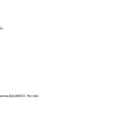
és.
’orquestra AQUARIO2. Per més