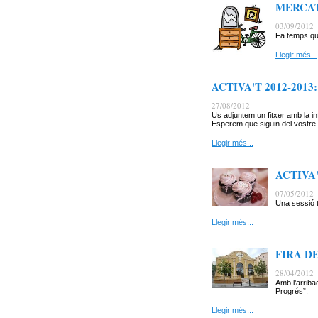
MERCAT
03/09/2012
Fa temps qu
Llegir més...
ACTIVA'T 2012-2013: C
27/08/2012
Us adjuntem un fitxer amb la i
Esperem que siguin del vostre 
Llegir més...
ACTIVA'T
07/05/2012
Una sessió t
Llegir més...
FIRA D
28/04/2012
Amb l’arriba
Progrés”:
Llegir més...