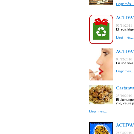
Llegir més...
ACTIVA'T:
03/11/2011
El reciclatg
Llegir més...
ACTIVA'T
03/12/2010
En una sola s
Llegir més...
Castany
25/10/2010
El diumenge 
info, veure 
Llegir més...
ACTIVA'
28/08/2010