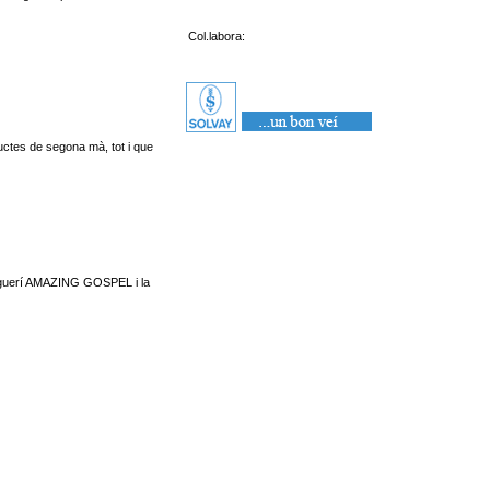
Col.labora:
ductes de segona mà, tot i que
rraguerí AMAZING GOSPEL i la