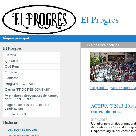
El Progrés
Pàgina principal
Les nostres
noticies
El Progrés
Historia
Qui Som
Què Fem
On Som
Contacte
Programa "ACTIVA'T"
Llegir més...
[Veure 6 comentar
Carnet "PROGRÉS JOVE+20"
Aventatges i descomptes del carnet
de "EL PROGRÉS"
ACTIVA'T 2013-2014: 
Lloguer d'espais per a festes i
celebracions
matriculacions
Escola de Ball
02/09/2013
Historial
Us adjuntem un document amb l
de continuitat d'aquesta temp
Les nostres notícies
E sperem siguin del vostre int
Les nostres activitats