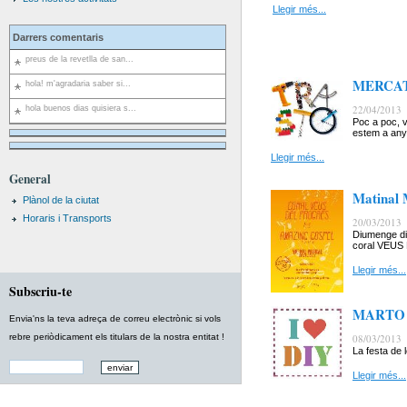
Llegir més...
Darrers comentaris
preus de la revetlla de san...
MERCAT 
hola! m'agradaria saber si...
22/04/2013
hola buenos dias quisiera s...
Poc a poc, v
estem a anys
Llegir més...
General
Matinal
Plànol de la ciutat
Horaris i Transports
20/03/2013
Diumenge di
coral VEU
Llegir més...
Subscriu-te
MARTO 
Envia'ns la teva adreça de correu electrònic si vols
rebre periòdicament els titulars de la nostra entitat !
08/03/2013
La festa de l
Llegir més...