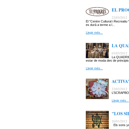
EL PROG
22/03/2012
El “Centre Cultural i Recreat
es durà a terme a l...
Llegir més...
LA QUADR
03/03/2012
La QUADRILLA
estar de moda des de principis 
Llegir més...
ACTIVA'T
22/02/2012
L’SCRAPBOOK
Llegir més...
"LOS SI
26/01/2012
Els sons ye-