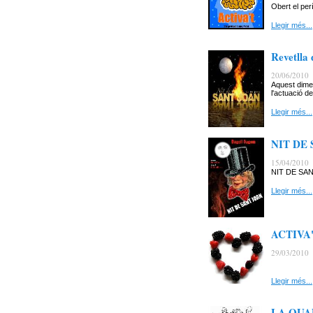
Obert el per
Llegir més...
Revetll
20/06/2010
Aquest dimec
l'actuació de
Llegir més...
NIT DE 
15/04/2010
NIT DE SANT 
Llegir més...
ACTIVA'T
29/03/2010
Llegir més...
LA QUAD