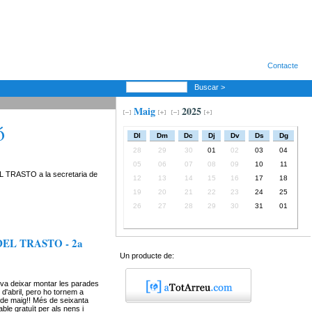
Contacte
Buscar >
Maig
2025
ó
Dl
Dm
Dc
Dj
Dv
Ds
Dg
28
29
30
01
02
03
04
05
06
07
08
09
10
11
DEL TRASTO a la secretaria de
12
13
14
15
16
17
18
19
20
21
22
23
24
25
26
27
28
29
30
31
01
EL TRASTO - 2a
Un producte de:
 va deixar montar les parades
 d'abril, pero ho tornem a
1 de maig!! Més de seixanta
able gratuït per als nens i