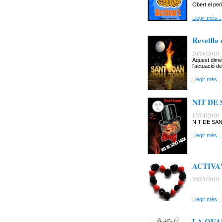
Obert el per
Llegir més...
Revetll
20/06/2010
Aquest dimec
l'actuació de
Llegir més...
NIT DE 
15/04/2010
NIT DE SANT 
Llegir més...
ACTIVA'T
29/03/2010
Llegir més...
LA QUAD