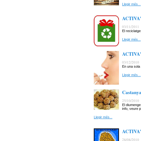
Llegir més...
ACTIVA'T:
03/11/2011
El reciclatg
Llegir més...
ACTIVA'T
03/12/2010
En una sola s
Llegir més...
Castany
25/10/2010
El diumenge 
info, veure 
Llegir més...
ACTIVA'
28/08/2010