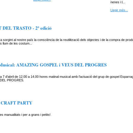
nenes i t...
Llegir més...
DEL TRASTO - 2ª edició
a sorgint al nostre país la consciència de la reutilització dels objectes i de la compra de pro
 llum de les costum...
 Musical: AMAZING GOSPEL i VEUS DEL PROGRES
a 7 d'abril de 12.00 a 14.00 hores matinal musical amb l'actuació del grup de gospel Espa
S DEL PROGRES.
CRAFT PARTY
es manualitats i per a grans i petits!