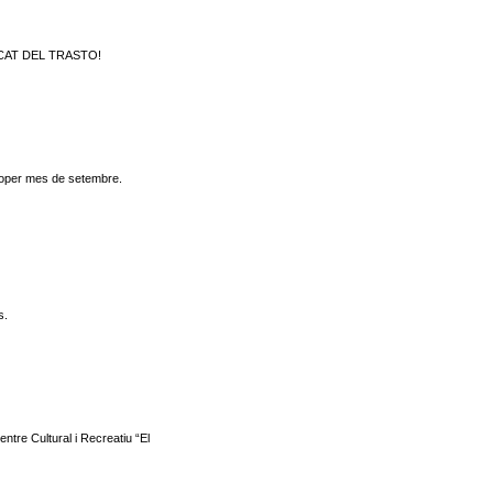
MERCAT DEL TRASTO!
proper mes de setembre.
s.
ntre Cultural i Recreatiu “El