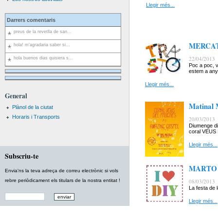
Llegir més...
Darrers comentaris
preus de la revetlla de san...
MERCAT 
hola! m'agradaria saber si...
22/04/2013
hola buenos dias quisiera s...
Poc a poc, v
estem a anys
Llegir més...
General
Matinal
Plànol de la ciutat
Horaris i Transports
20/03/2013
Diumenge di
coral VEU
Llegir més...
Subscriu-te
MARTO 
Envia'ns la teva adreça de correu electrònic si vols
rebre periòdicament els titulars de la nostra entitat !
08/03/2013
La festa de l
Llegir més...