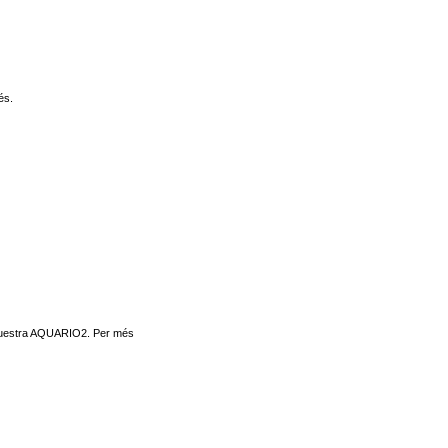
és.
’orquestra AQUARIO2. Per més