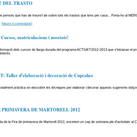
 DEL TRASTO
e penses que has de treure’t de sobre tots els trastos que tens per casa... Porta-ho al 
[Veure 4 comentaris]
ursos, matriculacions i novetats!
nformació dels cursos de llarga durada del programa ACTIVA'T2012-2013 que s'iniciaran el 
interès.
: Taller d'elaboració i decoració de Cupcakes
otalment pràctica on descobrir les tècniques per elaborar i decorar aquests sugerents dolço
E PRIMAVERA DE MARTORELL 2012
da de la Fira de primavera de Martorell 2012, encetem un cap de setmana ple d’activitats al Ce