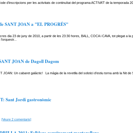
íode d’inscripcions per les activitats de continuïtat del programa ACTIVA’T de la temporada 2
a de SANT JOAN a "EL PROGRÉS"
res dia 23 de juny de 2010, a partir de les 23:30 hores, BALL, COCA i CAVA, tot plegat a la p
 l’orquestr...
SANT JOAN de Dagoll Dagom
JOAN: Un cabaret galàctic! La màgia de la revetlla del solstici d’estiu torna amb la Nit de
: Sant Jordi gastronòmic
[Veure 2 comentaris]
RILLA 2011: Folklore genuïnament martorellenc