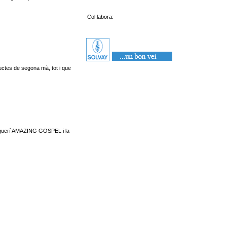
Col.labora:
ductes de segona mà, tot i que
rraguerí AMAZING GOSPEL i la