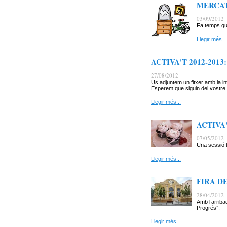
MERCAT
03/09/2012
Fa temps qu
Llegir més...
ACTIVA'T 2012-2013: C
27/08/2012
Us adjuntem un fitxer amb la i
Esperem que siguin del vostre 
Llegir més...
ACTIVA'T
07/05/2012
Una sessió t
Llegir més...
FIRA D
28/04/2012
Amb l’arriba
Progrés”:
Llegir més...