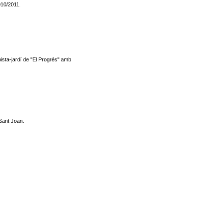
010/2011.
ista-jardí de "El Progrés" amb
 Sant Joan.