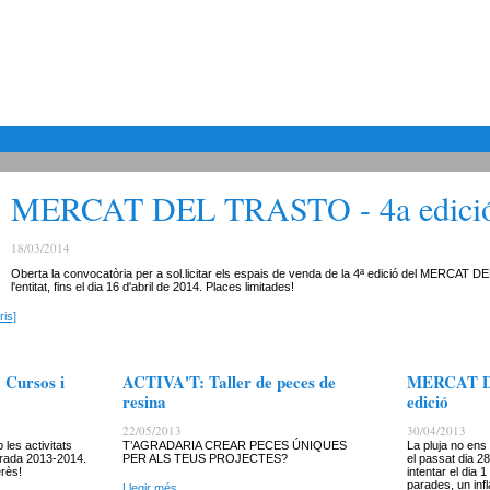
MERCAT DEL TRASTO - 4a edici
18/03/2014
Oberta la convocatòria per a sol.licitar els espais de venda de la 4ª edició del MERCAT 
l'entitat, fins el dia 16 d'abril de 2014. Places limitades!
is]
Cursos i
ACTIVA'T: Taller de peces de
MERCAT D
resina
edició
22/05/2013
30/04/2013
es activitats
T’AGRADARIA CREAR PECES ÚNIQUES
La pluja no ens
orada 2013-2014.
PER ALS TEUS PROJECTES?
el passat dia 28
erès!
intentar el dia 
parades, un infl
Llegir més...