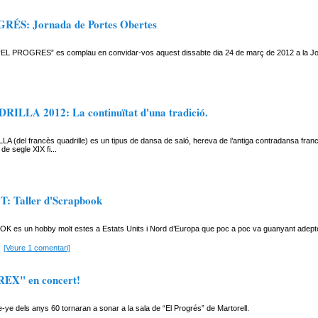
RÉS: Jornada de Portes Obertes
iu “EL PROGRES” es complau en convidar-vos aquest dissabte dia 24 de març de 2012 a la J
ILLA 2012: La continuïtat d'una tradició.
 (del francès quadrille) es un tipus de dansa de saló, hereva de l’antiga contradansa franc
de segle XIX fi...
: Taller d'Scrapbook
 es un hobby molt estes a Estats Units i Nord d’Europa que poc a poc va guanyant adeptes
[Veure 1 comentari]
REX" en concert!
ye dels anys 60 tornaran a sonar a la sala de “El Progrés” de Martorell.