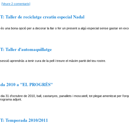
[Veure 2 comentaris]
 Taller de reciclatge creatiu especial Nadal
e és una bona opció per a decorar la llar o fer un present a algú especial sense gastar en exc
: Taller d'automaquillatge
essió aprendrás a tenir cura de la pell i treure el màxim partit del teu rostre.
ada 2010 a "EL PROGRÉS"
dia 31 d'octubre de 2010, ball, castanyes, panallets i moscatell, tot plegat amenitzat per l
programa adjunt.
T: Temporada 2010/2011