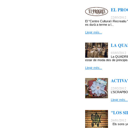
EL PROG
22/03/2012
El “Centre Cultural i Recreat
es durà a terme a l...
Llegir més...
LA QUADR
03/03/2012
La QUADRILLA
estar de moda des de principis 
Llegir més...
ACTIVA'T
22/02/2012
L’SCRAPBOOK
Llegir més...
"LOS SI
26/01/2012
Els sons ye-