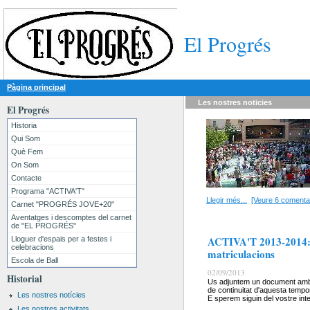
El Progrés
Pàgina principal
Les nostres
noticies
El Progrés
Historia
Qui Som
Què Fem
On Som
Contacte
Programa "ACTIVA'T"
Llegir més...
[Veure 6 comentar
Carnet "PROGRÉS JOVE+20"
Aventatges i descomptes del carnet
de "EL PROGRÉS"
ACTIVA'T 2013-2014: 
Lloguer d'espais per a festes i
celebracions
matriculacions
Escola de Ball
02/09/2013
Historial
Us adjuntem un document amb l
de continuitat d'aquesta temp
Les nostres notícies
E sperem siguin del vostre int
Les nostres activitats